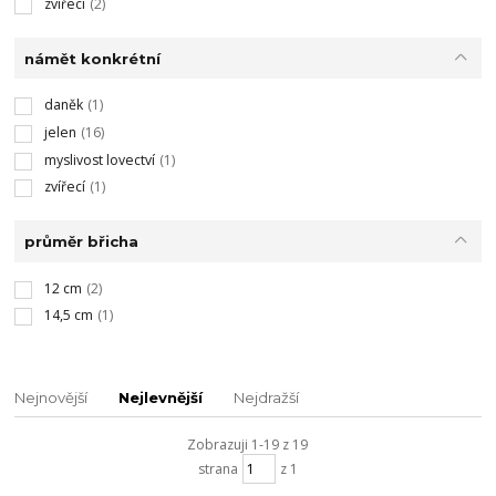
zvířecí
(2)
námět konkrétní
daněk
(1)
jelen
(16)
myslivost lovectví
(1)
zvířecí
(1)
průměr břicha
12 cm
(2)
14,5 cm
(1)
Nejnovější
Nejlevnější
Nejdražší
Zobrazuji 1-19 z 19
strana
z 1