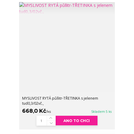
MYSLIVOST RYTÁ půllitr-TŘETINKA s jelenem
tud0,3/02vč.,
668,0 Kč
/
ks
Skladem 5 ks
ANO TO CHCI