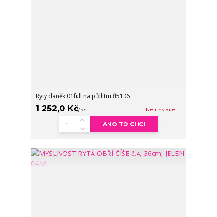
Rytý daněk 01full na půllitru fl5106
1 252,0 Kč
/
ks
Není skladem
ANO TO CHCI