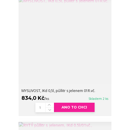
MYSLIVOST, IKd 0,5l, půllitr s jelenem 01R.vč.
834,0 Kč
/
ks
Skladem 2 ks
ANO TO CHCI