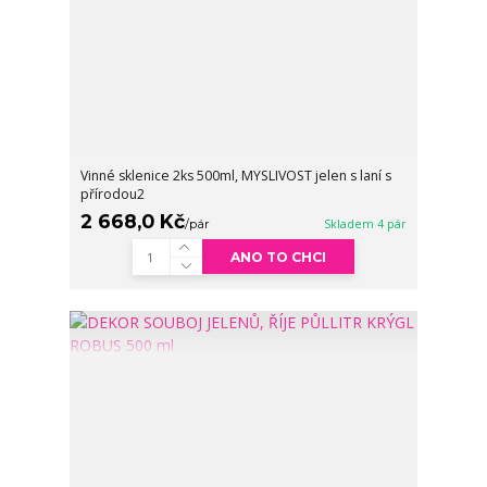
Vinné sklenice 2ks 500ml, MYSLIVOST jelen s laní s
přírodou2
2 668,0 Kč
/
pár
Skladem 4 pár
ANO TO CHCI