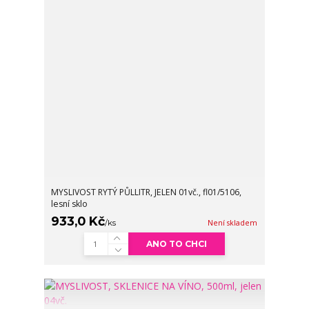
MYSLIVOST RYTÝ PŮLLITR, JELEN 01vč., fl01/5106,
lesní sklo
933,0 Kč
/
ks
Není skladem
ANO TO CHCI