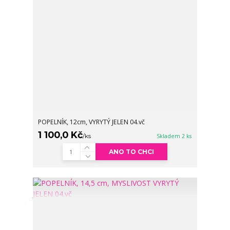
POPELNÍK, 12cm, VYRYTÝ JELEN 04.vč
1 100,0 Kč
/
ks
Skladem 2 ks
ANO TO CHCI