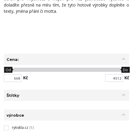
doladíte přesně na míru tím, že tyto hotové výrobky doplníte o
texty, jména přání či motta.
Cena:
Od
Do
Kč
Kč
Štítky
výrobce
rytiskla.cz
(1)