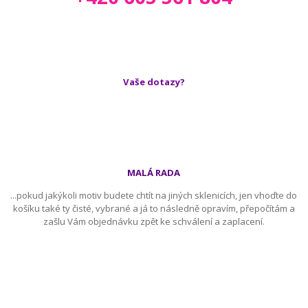
Vaše dotazy?
MALÁ RADA
...pokud jakýkoli motiv budete chtít na jiných sklenicích, jen vhoďte do
košíku také ty čisté, vybrané a já to následně opravím, přepočítám a
zašlu Vám objednávku zpět ke schválení a zaplacení.