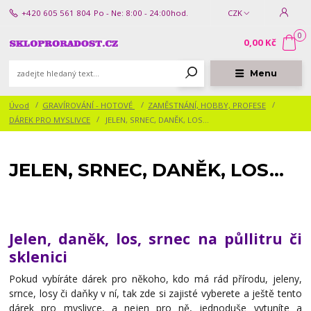
+420 605 561 804
Po - Ne: 8:00 - 24:00hod.
CZK
0
0,00 Kč
Menu
Úvod
GRAVÍROVÁNÍ - HOTOVÉ
ZAMĚSTNÁNÍ, HOBBY, PROFESE
DÁREK PRO MYSLIVCE
JELEN, SRNEC, DANĚK, LOS...
JELEN, SRNEC, DANĚK, LOS...
Jelen, daněk, los, srnec na půllitru či
sklenici
Pokud vybíráte dárek pro někoho, kdo má rád přírodu, jeleny,
srnce, losy či daňky v ní, tak zde si zajisté vyberete a ještě tento
dárek pro myslivce, a nejen pro ně, jednoduše vytuníte a