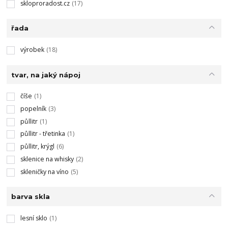
skloproradost.cz
(17)
řada
výrobek
(18)
tvar, na jaký nápoj
číše
(1)
popelník
(3)
půllitr
(1)
půllitr - třetinka
(1)
půllitr, krýgl
(6)
sklenice na whisky
(2)
skleničky na víno
(5)
barva skla
lesní sklo
(1)