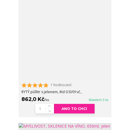
1 hodnocení
RYTÝ půllitr s jelenem, IKd 0.5l/01vč.,
862,0 Kč
/
ks
Skladem 3 ks
ANO TO CHCI