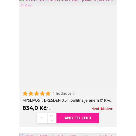
1 hodnocení
MYSLIVOST, DRESDEN 0,5l , půllitr s jelenem 01R.vč.
834,0 Kč
/
ks
Není skladem
ANO TO CHCI