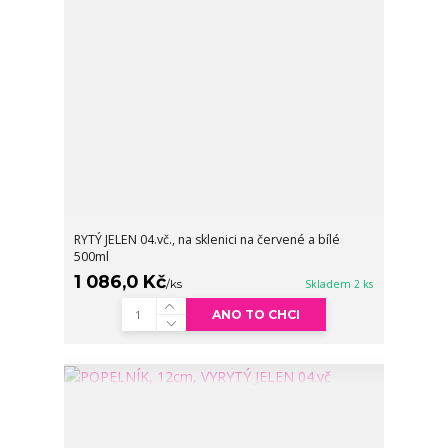
RYTÝ JELEN 04.vč., na sklenici na červené a bílé
500ml
1 086,0 Kč
/
ks
Skladem 2 ks
ANO TO CHCI