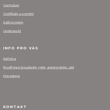
Curriculum
Certifikáty a ocenění
Další projekty
Underworld
INFO PRO VÁS
Náš blog
Rozdíl mezi broušením, rytím, gravírováním...atd
Fotogalerie
KONTAKT