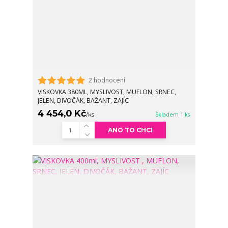
2 hodnocení
VISKOVKA 380ML, MYSLIVOST, MUFLON, SRNEC,
JELEN, DIVOČÁK, BAŽANT, ZAJÍC
4 454,0 Kč
/
ks
Skladem 1 ks
ANO TO CHCI