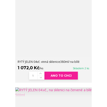
RYTÝ JELEN 04vč. vinná sklenice380ml/ na bílé
1 072,0 Kč
/
ks
Skladem 2 ks
ANO TO CHCI