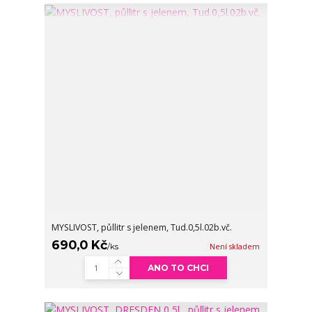
MYSLIVOST, půllitr s jelenem, Tud.0,5l.02b.vč.
690,0 Kč
/
ks
Není skladem
ANO TO CHCI