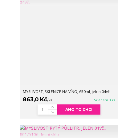
MYSLIVOST, SKLENICE NA VÍNO, 650ml, jelen 04vč.
863,0 Kč
/
ks
Skladem 3 ks
ANO TO CHCI