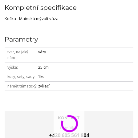
Kompletní specifikace
Kočka - Mainská mývalí-váza
Parametry
tvar, na jaký
vázy
nápoj
výška
25 cm
kusy, sety, sady
1ks
námět tématický
zvířecí
KONTAKT
Petr Bílek
+420 605 561 804