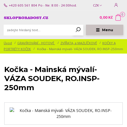
+420 605 561 804
Po - Ne: 8:00 - 24:00hod.
CZK
0
0,00 Kč
Menu
Úvod
GRAVÍROVÁNÍ - HOTOVÉ
ZVÍŘATA, a MAZLÍČKOVÉ
KOČKY A
PORTRÉTY KOČEK
Kočka - Mainská mývalí- VÁZA SOUDEK, RO.INSP-250mm
Kočka - Mainská mývalí-
VÁZA SOUDEK, RO.INSP-
250mm