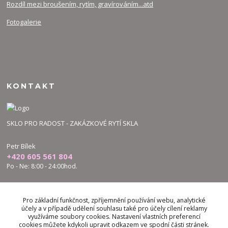
Rozdíl mezi broušením, rytím, gravírováním...atd
Fotogalerie
KONTAKT
SKLO PRO RADOST - ZAKÁZKOVÉ RYTÍ SKLA
Petr Bílek
+420 605 561 804
Po - Ne: 8:00 - 24:00hod.
bilek.petr@skloproradost.cz
Pro základní funkčnost, zpříjemnění používání webu, analytické
účely a v případě udělení souhlasu také pro účely cílení reklamy
využíváme soubory cookies. Nastavení vlastních preferencí
cookies můžete kdykoli upravit odkazem ve spodní části stránek.