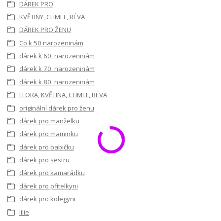
DÁREK PRO
KVĚTINY, CHMEL, RÉVA
DÁREK PRO ŽENU
Co k 50 narozeninám
dárek k 60. narozeninám
dárek k 70. narozeninám
dárek k 80. narozeninám
FLORA, KVĚTINA, CHMEL, RÉVA
originální dárek pro ženu
dárek pro manželku
dárek pro maminku
dárek pro babičku
dárek pro sestru
dárek pro kamarádku
dárek pro přítelkyni
dárek pro kolegyni
lilie