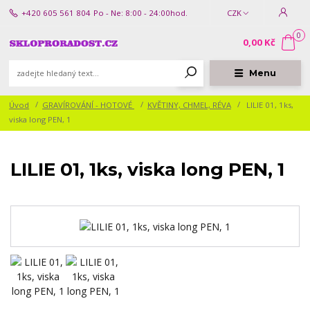
+420 605 561 804
Po - Ne: 8:00 - 24:00hod.
CZK
0
0,00 Kč
Menu
Úvod
GRAVÍROVÁNÍ - HOTOVÉ
KVĚTINY, CHMEL, RÉVA
LILIE 01, 1ks,
viska long PEN, 1
LILIE 01, 1ks, viska long PEN, 1