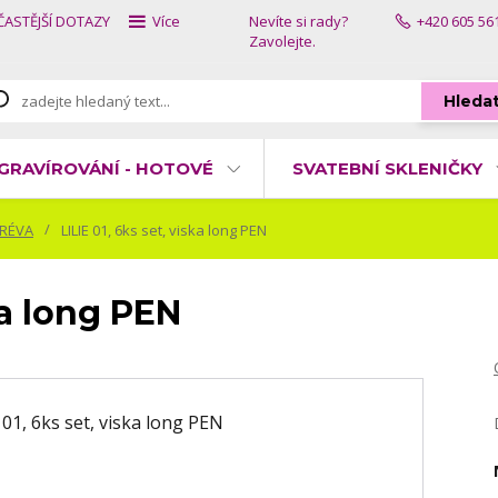
ČASTĚJŠÍ DOTAZY
Více
Nevíte si rady?
+420 605 56
Zavolejte.
Hleda
GRAVÍROVÁNÍ - HOTOVÉ
SVATEBNÍ SKLENIČKY
 RÉVA
LILIE 01, 6ks set, viska long PEN
ka long PEN