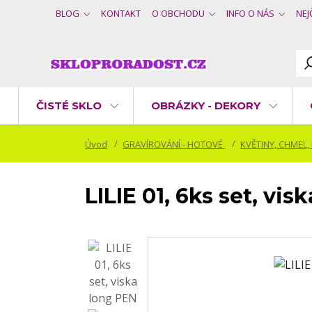
BLOG
KONTAKT
O OBCHODU
INFO O NÁS
NEJ
ČISTÉ SKLO
OBRÁZKY - DEKORY
Úvod
GRAVÍROVÁNÍ - HOTOVÉ
KVĚTINY, CHMEL,
LILIE 01, 6ks set, vis