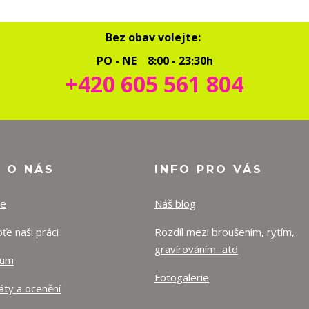
Bez obav volejte:
PO - NE 8:00 - 23:30h
+420 605 561 804
O O NÁS
INFO PRO VÁS
ze
Náš blog
e naši práci
Rozdíl mezi broušením, rytím,
gravírováním...atd
lum
Fotogalerie
káty a ocenění