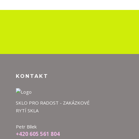
KONTAKT
SKLO PRO RADOST - ZAKÁZKOVÉ
RYTÍ SKLA
Petr Bílek
+420 605 561 804