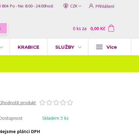
1 804
Po - Ne: 8:00 - 24:00hod.
CZK
Přihlášení
0
ks
za
0,00 Kč
t
KRABICE
SLUŽBY
Více
Ohodnotit produkt
Dostupnost
Skladem 5 ks
Nejsme plátci DPH