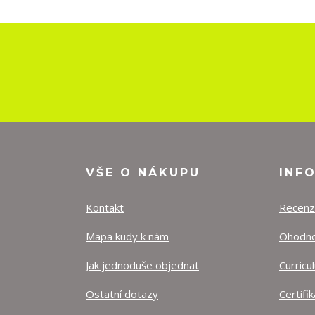
VŠE O NÁKUPU
INF
Kontakt
Recen
Mapa kudy k nám
Ohodnoť
Jak jednoduše objednat
Curricu
Ostatní dotazy
Certifi