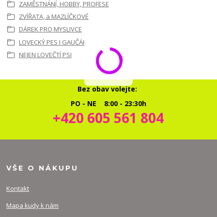
ZAMĚSTNÁNÍ, HOBBY, PROFESE
ZVÍŘATA, a MAZLÍČKOVÉ
DÁREK PRO MYSLIVCE
LOVECKÝ PES I GAUČÁK
NEJEN LOVEČTÍ PSI
Bez obav volejte:
PO - NE 8:00 - 23:30h
+420 605 561 804
VŠE O NÁKUPU
Kontakt
Mapa kudy k nám