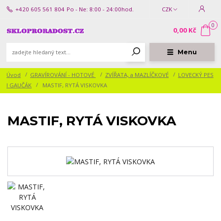
+420 605 561 804
Po - Ne: 8:00 - 24:00hod.
CZK
0
0,00 Kč
Menu
Úvod
GRAVÍROVÁNÍ - HOTOVÉ
ZVÍŘATA, a MAZLÍČKOVÉ
LOVECKÝ PES
I GAUČÁK
MASTIF, RYTÁ VISKOVKA
MASTIF, RYTÁ VISKOVKA