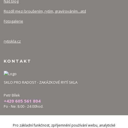
Náš blog
Rozdíl mezi broušením, rytím, gravírováním...atd
Fotogalerie
rytiskla.cz
KONTAKT
SKLO PRO RADOST - ZAKÁZKOVÉ RYTÍ SKLA
Petr Bílek
+420 605 561 804
Po - Ne: 8:00 - 24:00hod.
bilek.petr@skloproradost.cz
Pro základní funkčnost, zpříjemnění používání webu, analytické