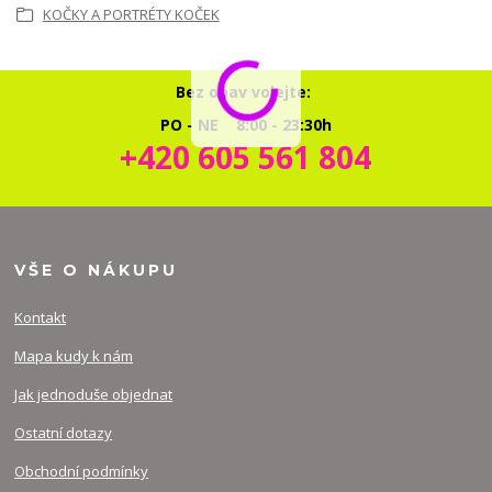
KOČKY A PORTRÉTY KOČEK
Bez obav volejte:
PO - NE 8:00 - 23:30h
+420 605 561 804
VŠE O NÁKUPU
Kontakt
Mapa kudy k nám
Jak jednoduše objednat
Ostatní dotazy
Obchodní podmínky