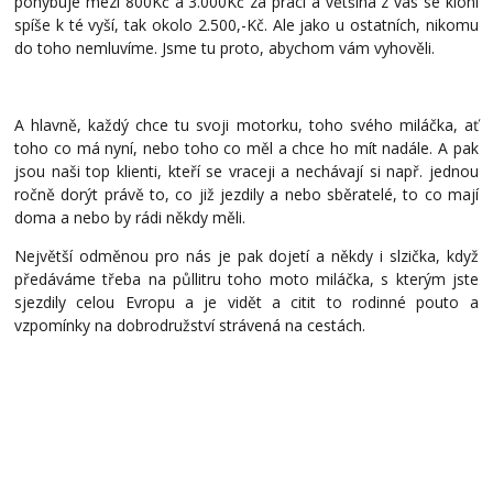
pohybuje mezi 800Kč a 3.000Kč za práci a většina z vás se kloní
spíše k té vyší, tak okolo 2.500,-Kč. Ale jako u ostatních, nikomu
do toho nemluvíme. Jsme tu proto, abychom vám vyhověli.
A hlavně, každý chce tu svoji motorku, toho svého miláčka, ať
toho co má nyní, nebo toho co měl a chce ho mít nadále. A pak
jsou naši top klienti, kteří se vraceji a nechávají si např. jednou
ročně dorýt právě to, co již jezdily a nebo sběratelé, to co mají
doma a nebo by rádi někdy měli.
Největší odměnou pro nás je pak dojetí a někdy i slzička, když
předáváme třeba na půllitru toho moto miláčka, s kterým jste
sjezdily celou Evropu a je vidět a citit to rodinné pouto a
vzpomínky na dobrodružství strávená na cestách.