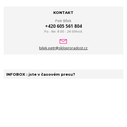
KONTAKT
Petr Bílek
+420 605 561 804
Po - Ne: 8:00 - 24:00hod.
bilek.petr@skloproradost.cz
INFOBOX : jste v časovém presu?