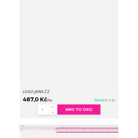
LOGO JAWA ČZ
487,0 Kč
/
ks
Skladem 6 ks
ANO TO CHCI
CENA ZA DEKOR, PŘILOŽTE TVAR SKLA