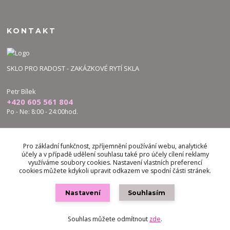
KONTAKT
SKLO PRO RADOST - ZAKÁZKOVÉ RYTÍ SKLA
Petr Bílek
+420 605 561 804
Po - Ne: 8:00 - 24:00hod.
bilek.petr@skloproradost.cz
Pro základní funkčnost, zpříjemnění používání webu, analytické
účely a v případě udělení souhlasu také pro účely cílení reklamy
využíváme soubory cookies. Nastavení vlastních preferencí
cookies můžete kdykoli upravit odkazem ve spodní části stránek.
Nastavení
Souhlasím
Vytvořeno na
Eshop-rychle.cz
Souhlas můžete odmítnout
zde
.