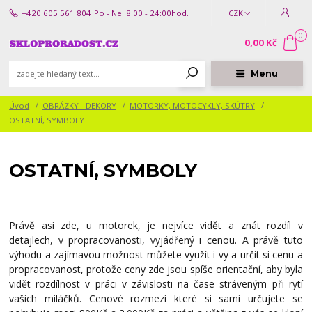
+420 605 561 804
Po - Ne: 8:00 - 24:00hod.
CZK
0
0,00 Kč
Menu
Úvod
OBRÁZKY - DEKORY
MOTORKY, MOTOCYKLY, SKÚTRY
OSTATNÍ, SYMBOLY
OSTATNÍ, SYMBOLY
Právě asi zde, u motorek, je nejvíce vidět a znát rozdíl v
detajlech, v propracovanosti, vyjádřený i cenou. A právě tuto
výhodu a zajímavou možnost můžete využít i vy a určit si cenu a
propracovanost, protože ceny zde jsou spíše orientační, aby byla
vidět rozdílnost v práci v závislosti na čase stráveným při rytí
vašich miláčků. Cenové rozmezí které si sami určujete se