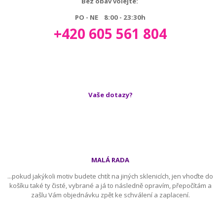
Bez obav volejte:
PO - NE 8:00 - 23:30h
+420 605 561 804
Vaše dotazy?
MALÁ RADA
...pokud jakýkoli motiv budete chtít na jiných sklenicích, jen vhoďte do
košíku také ty čisté, vybrané a já to následně opravím, přepočítám a
zašlu Vám objednávku zpět ke schválení a zaplacení.