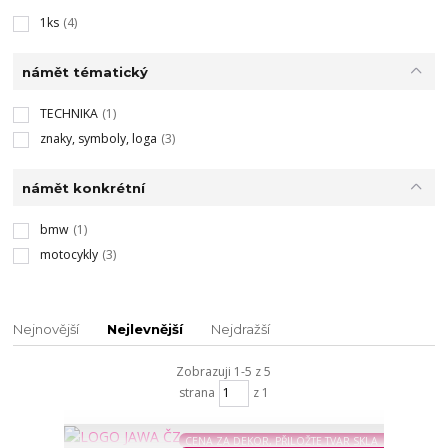
1ks
(4)
námět tématický
TECHNIKA
(1)
znaky, symboly, loga
(3)
námět konkrétní
bmw
(1)
motocykly
(3)
Nejnovější
Nejlevnější
Nejdražší
Zobrazuji 1-5 z 5
strana
z 1
CENA ZA DEKOR, PŘILOŽTE TVAR SKLA