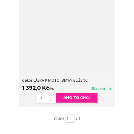
dekor LÁSKA K MOTO (BMW), BLÍŽENCI
1 392,0 Kč
/
ks
Skladem 1 ks
ANO TO CHCI
strana
z 1