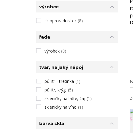
P
výrobce
t
p
skloproradost.cz
(8)
D
řada
výrobek
(8)
tvar, na jaký nápoj
půllitr - třetinka
(1)
N
půllitr, krýgl
(5)
Z
skleničky na latte, čaj
(1)
skleničky na víno
(1)
barva skla