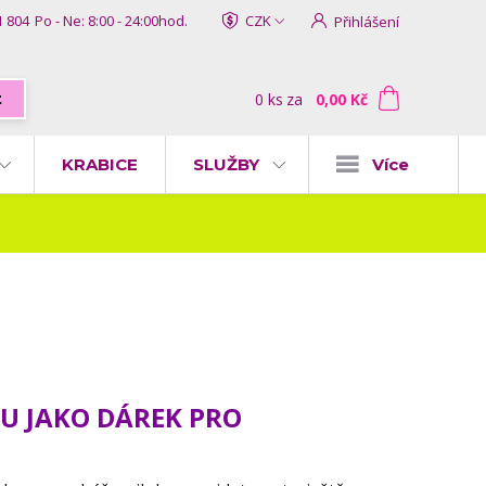
1 804
Po - Ne: 8:00 - 24:00hod.
CZK
Přihlášení
0
ks
za
0,00 Kč
t
KRABICE
SLUŽBY
Více
RU JAKO DÁREK PRO