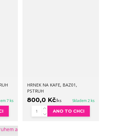
TRUH
HRNEK NA KAFE, BAZ01,
PSTRUH
800,0 Kč
dem 7 ks
/
ks
Skladem 2 ks
CI
ANO TO CHCI