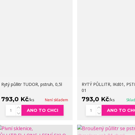
Rytý půllitr TUDOR, pstruh, 0,5l
RYTÝ PŮLLITR, IKd01, PS
01
793,0 Kč
793,0 Kč
/
ks
Není skladem
/
ks
Skla
ANO TO CHCI
ANO TO CH