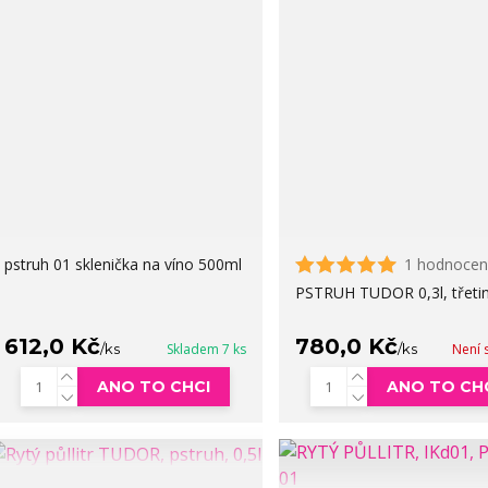
pstruh 01 sklenička na víno 500ml
1 hodnocen
PSTRUH TUDOR 0,3l, třeti
612,0 Kč
780,0 Kč
/
ks
Skladem 7 ks
/
ks
Není 
ANO TO CHCI
ANO TO CH