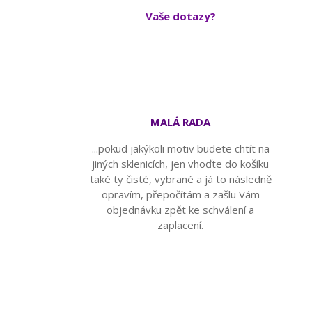
Vaše dotazy?
MALÁ RADA
...pokud jakýkoli motiv budete chtít na
jiných sklenicích, jen vhoďte do košíku
také ty čisté, vybrané a já to následně
opravím, přepočítám a zašlu Vám
objednávku zpět ke schválení a
zaplacení.