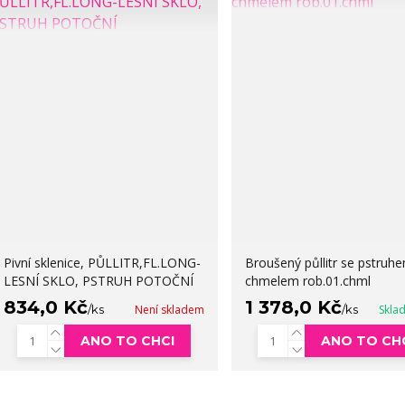
Pivní sklenice, PŮLLITR,FL.LONG-
Broušený půllitr se pstruh
LESNÍ SKLO, PSTRUH POTOČNÍ
chmelem rob.01.chml
834,0 Kč
1 378,0 Kč
/
ks
Není skladem
/
ks
Skla
ANO TO CHCI
ANO TO CH