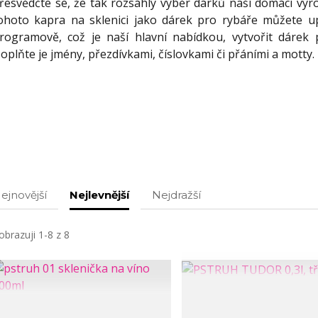
řesvědčte se, že tak rozsáhlý výběr dárků naší domácí výro
ohoto kapra na sklenici jako dárek pro rybáře můžete up
rogramově, což je naší hlavní nabídkou, vytvořit dárek
oplňte je jmény, přezdívkami, číslovkami či přáními a mot
ejnovější
Nejlevnější
Nejdražší
obrazuji 1-8 z 8