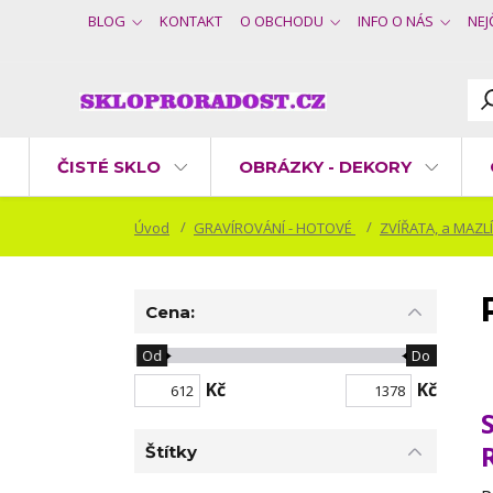
BLOG
KONTAKT
O OBCHODU
INFO O NÁS
NEJ
ČISTÉ SKLO
OBRÁZKY - DEKORY
Úvod
GRAVÍROVÁNÍ - HOTOVÉ
ZVÍŘATA, a MAZL
Cena:
Od
Do
Kč
Kč
Štítky