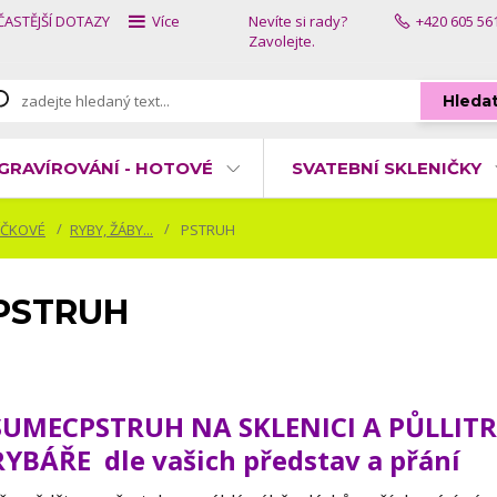
ČASTĚJŠÍ DOTAZY
Více
Nevíte si rady?
+420 605 56
Zavolejte.
Hleda
GRAVÍROVÁNÍ - HOTOVÉ
SVATEBNÍ SKLENIČKY
ÍČKOVÉ
RYBY, ŽÁBY...
PSTRUH
PSTRUH
SUMECPSTRUH NA SKLENICI A PŮLLIT
RYBÁŘE dle vašich představ a přání