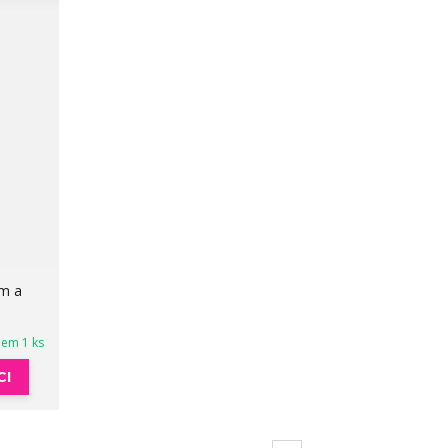
em a
dem 1 ks
CI