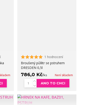
í
1 hodnocení
nka
Broušený půllitr se pstruhem
DRESDEN 0,5l
786,0 Kč
skladem
/
ks
Není skladem
CI
ANO TO CHCI