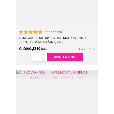
2 hodnocení
VISKOVKA 380ML, MYSLIVOST, MUFLON, SRNEC,
JELEN, DIVOČÁK, BAŽANT, ZAJÍC
4 454,0 Kč
/
ks
Skladem 1 ks
ANO TO CHCI