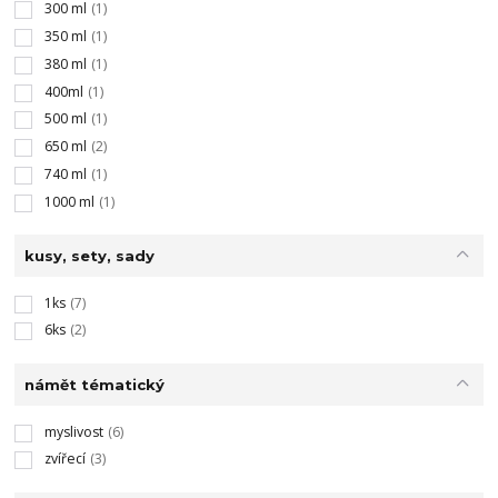
300 ml
(1)
350 ml
(1)
380 ml
(1)
400ml
(1)
500 ml
(1)
650 ml
(2)
740 ml
(1)
1000 ml
(1)
kusy, sety, sady
1ks
(7)
6ks
(2)
námět tématický
myslivost
(6)
zvířecí
(3)