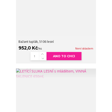
Bažant tuplák, 5106 lesní
952,0 Kč
/
ks
Není skladem
ANO TO CHCI