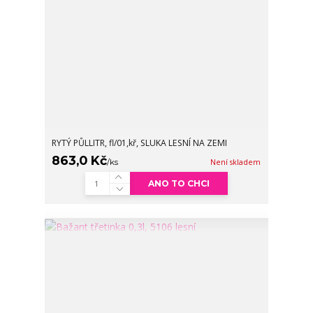
RYTÝ PŮLLITR, fl/01,kř, SLUKA LESNÍ NA ZEMI
863,0 Kč
/
ks
Není skladem
ANO TO CHCI