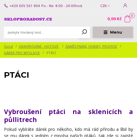
+420 605 561 804
Po - Ne: 8:00 - 24:00hod.
CZK
0
0,00 Kč
Menu
Úvod
GRAVÍROVÁNÍ - HOTOVÉ
ZAMĚSTNÁNÍ, HOBBY, PROFESE
DÁREK PRO MYSLIVCE
PTÁCI
PTÁCI
Vybroušení ptáci na sklenicích a
půllitrech
Pokud vybíráte dárek pro někoho, kdo má rád přírodu a líbil by
se mu dárek s jedním z mnoha našich ptáků, tak zde si zajisté