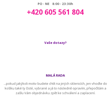
PO - NE 8:00 - 23:30h
+420 605 561 804
Vaše dotazy?
MALÁ RADA
...pokud jakýkoli motiv budete chtít na jiných sklenicích, jen vhoďte do
košíku také ty čisté, vybrané a já to následně opravím, přepočítám a
zašlu Vám objednávku zpět ke schválení a zaplacení.