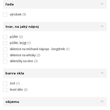
řada
výrobek
(9)
tvar, na jaký nápoj
půllitr
(2)
půllitr, krýgl
(1)
sklenice na míchané nápoje - longdrink
(1)
sklenice na whisky
(2)
skleničky na víno
(3)
barva skla
čiré
(1)
lesní sklo
(2)
objemu