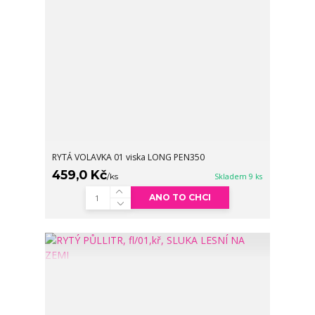
RYTÁ VOLAVKA 01 viska LONG PEN350
459,0 Kč
/
ks
Skladem 9 ks
ANO TO CHCI