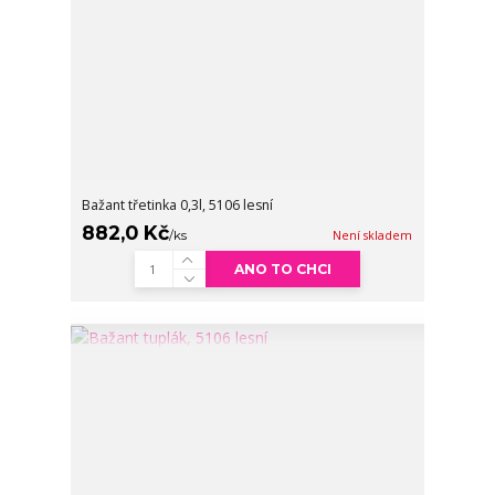
Bažant třetinka 0,3l, 5106 lesní
882,0 Kč
/
ks
Není skladem
ANO TO CHCI