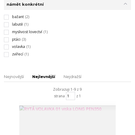
námět konkrétní
bažant
(2)
labutě
(1)
myslivost lovectví
(1)
ptáci
(3)
volavka
(1)
zvířecí
(1)
Nejnovější
Nejlevnější
Nejdražší
Zobrazuji 1-9 z 9
strana
z 1