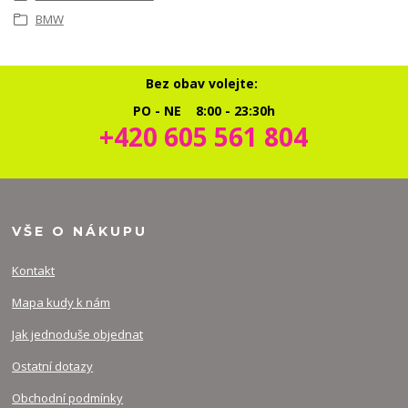
BMW
Bez obav volejte:
PO - NE 8:00 - 23:30h
+420 605 561 804
VŠE O NÁKUPU
Kontakt
Mapa kudy k nám
Jak jednoduše objednat
Ostatní dotazy
Obchodní podmínky