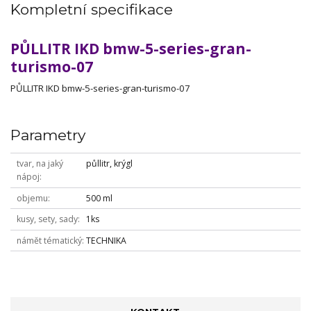
Kompletní specifikace
PŮLLITR IKD bmw-5-series-gran-
turismo-07
PŮLLITR IKD bmw-5-series-gran-turismo-07
Parametry
tvar, na jaký
půllitr, krýgl
nápoj
objemu
500 ml
kusy, sety, sady
1ks
námět tématický
TECHNIKA