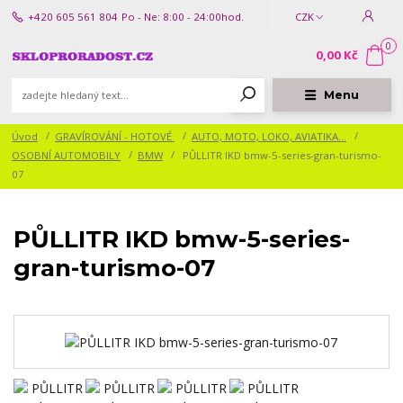
+420 605 561 804
Po - Ne: 8:00 - 24:00hod.
CZK
0
0,00 Kč
Menu
Úvod
GRAVÍROVÁNÍ - HOTOVÉ
AUTO, MOTO, LOKO, AVIATIKA...
OSOBNÍ AUTOMOBILY
BMW
PŮLLITR IKD bmw-5-series-gran-turismo-
07
PŮLLITR IKD bmw-5-series-
gran-turismo-07