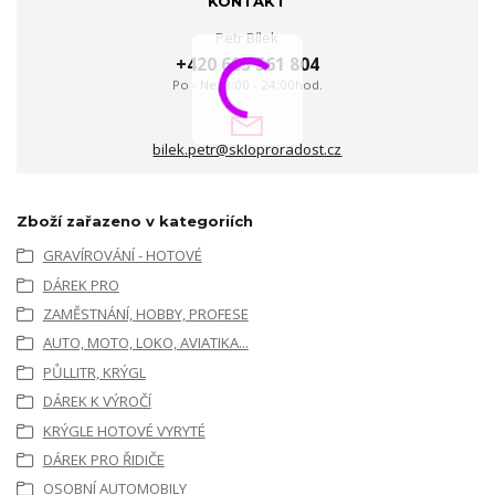
KONTAKT
Petr Bílek
+420 605 561 804
Po - Ne: 8:00 - 24:00hod.
bilek.petr@skloproradost.cz
Zboží zařazeno v kategoriích
GRAVÍROVÁNÍ - HOTOVÉ
DÁREK PRO
ZAMĚSTNÁNÍ, HOBBY, PROFESE
AUTO, MOTO, LOKO, AVIATIKA...
PŮLLITR, KRÝGL
DÁREK K VÝROČÍ
KRÝGLE HOTOVÉ VYRYTÉ
DÁREK PRO ŘIDIČE
OSOBNÍ AUTOMOBILY