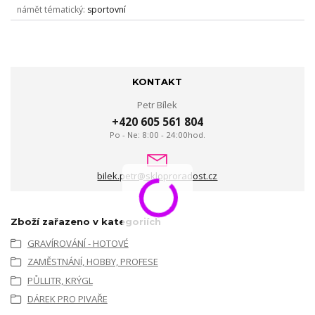
námět tématický
sportovní
KONTAKT
Petr Bílek
+420 605 561 804
Po - Ne: 8:00 - 24:00hod.
bilek.petr@skloproradost.cz
Zboží zařazeno v kategoriích
GRAVÍROVÁNÍ - HOTOVÉ
ZAMĚSTNÁNÍ, HOBBY, PROFESE
PŮLLITR, KRÝGL
DÁREK PRO PIVAŘE