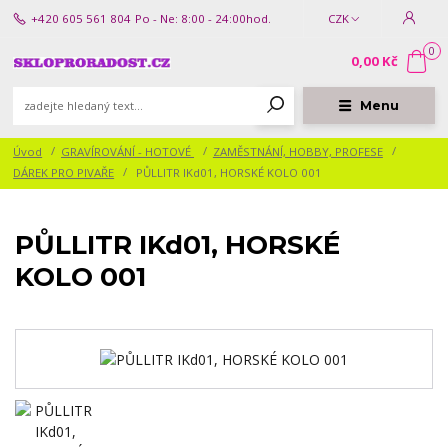
+420 605 561 804
Po - Ne: 8:00 - 24:00hod.
CZK
0
0,00 Kč
Menu
Úvod
GRAVÍROVÁNÍ - HOTOVÉ
ZAMĚSTNÁNÍ, HOBBY, PROFESE
DÁREK PRO PIVAŘE
PŮLLITR IKd01, HORSKÉ KOLO 001
PŮLLITR IKd01, HORSKÉ
KOLO 001