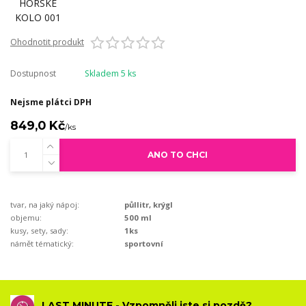
Ohodnotit produkt
Dostupnost
Skladem 5 ks
Nejsme plátci DPH
849,0 Kč
/
ks
ANO TO CHCI
tvar, na jaký nápoj:
půllitr, krýgl
objemu:
500 ml
kusy, sety, sady:
1ks
námět tématický:
sportovní
LAST MINUTE - Vzpomněli jste si pozdě?