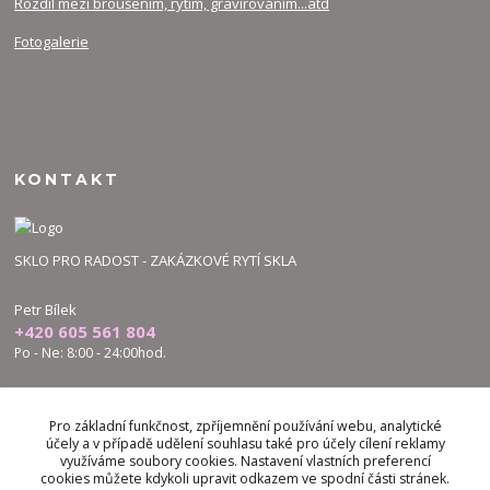
Rozdíl mezi broušením, rytím, gravírováním...atd
Fotogalerie
KONTAKT
SKLO PRO RADOST - ZAKÁZKOVÉ RYTÍ SKLA
Petr Bílek
+420 605 561 804
Po - Ne: 8:00 - 24:00hod.
bilek.petr@skloproradost.cz
Pro základní funkčnost, zpříjemnění používání webu, analytické
účely a v případě udělení souhlasu také pro účely cílení reklamy
využíváme soubory cookies. Nastavení vlastních preferencí
cookies můžete kdykoli upravit odkazem ve spodní části stránek.