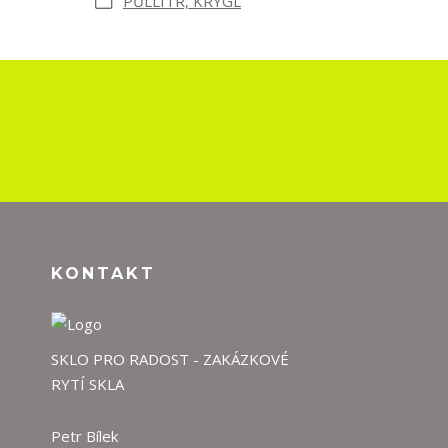
PŮLLITR, KRÝGL
KONTAKT
SKLO PRO RADOST - ZAKÁZKOVÉ
RYTÍ SKLA
Petr Bílek