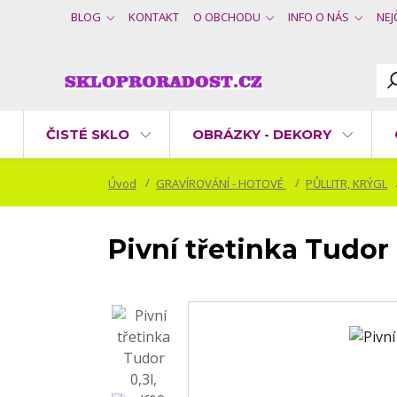
BLOG
KONTAKT
O OBCHODU
INFO O NÁS
NEJ
ČISTÉ SKLO
OBRÁZKY - DEKORY
Úvod
GRAVÍROVÁNÍ - HOTOVÉ
PŮLLITR, KRÝGL
Pivní třetinka Tudor 