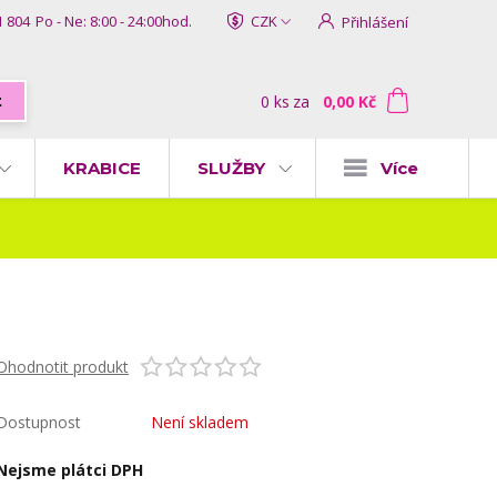
1 804
Po - Ne: 8:00 - 24:00hod.
CZK
Přihlášení
0
ks
za
0,00 Kč
t
KRABICE
SLUŽBY
Více
Ohodnotit produkt
Dostupnost
Není skladem
Nejsme plátci DPH