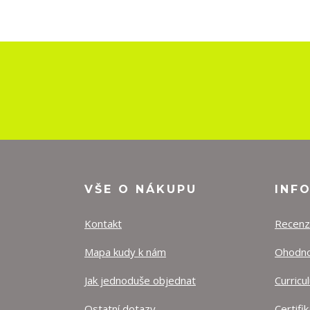
VŠE O NÁKUPU
INF
Kontakt
Recen
Mapa kudy k nám
Ohodnoť
Jak jednoduše objednat
Curricu
Ostatní dotazy
Certifi