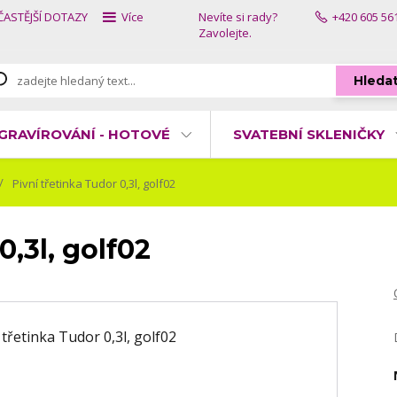
ČASTĚJŠÍ DOTAZY
Více
Nevíte si rady?
+420 605 56
Zavolejte.
Hleda
GRAVÍROVÁNÍ - HOTOVÉ
SVATEBNÍ SKLENIČKY
Pivní třetinka Tudor 0,3l, golf02
0,3l, golf02