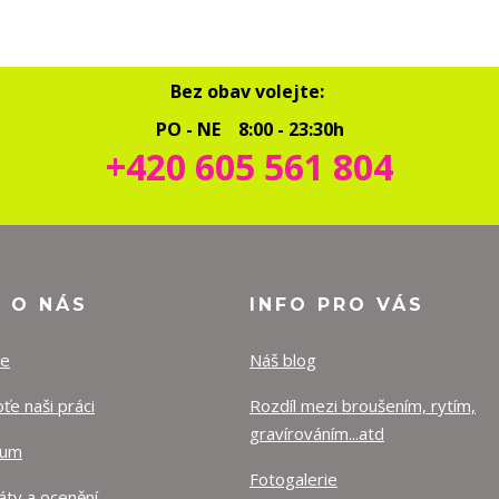
Bez obav volejte:
PO - NE 8:00 - 23:30h
+420 605 561 804
O O NÁS
INFO PRO VÁS
ze
Náš blog
e naši práci
Rozdíl mezi broušením, rytím,
gravírováním...atd
lum
Fotogalerie
káty a ocenění