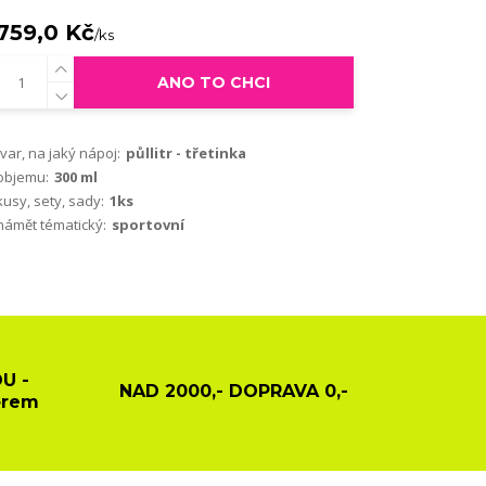
759,0 Kč
/
ks
ANO TO CHCI
tvar, na jaký nápoj:
půllitr - třetinka
objemu:
300 ml
kusy, sety, sady:
1ks
námět tématický:
sportovní
U -
NAD 2000,- DOPRAVA 0,-
ěrem