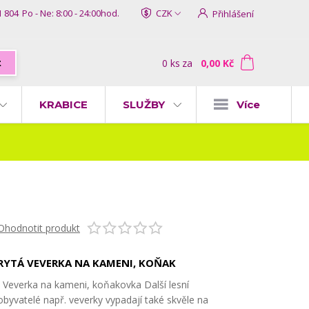
1 804
Po - Ne: 8:00 - 24:00hod.
CZK
Přihlášení
0
ks
za
0,00 Kč
t
KRABICE
SLUŽBY
Více
Ohodnotit produkt
RYTÁ VEVERKA NA KAMENI, KOŇAK
Veverka na kameni, koňakovka Další lesní
obyvatelé např. veverky vypadají také skvěle na