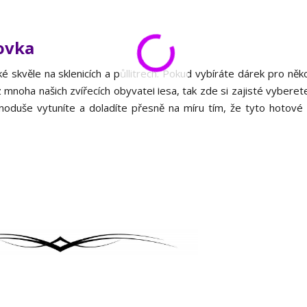
ovka
ké skvěle na sklenicích a půllitrech. Pokud vybíráte dárek pro ně
z mnoha našich zvířecích obyvatel lesa, tak zde si zajisté vyberet
dnoduše vytuníte a doladíte přesně na míru tím, že tyto hotové