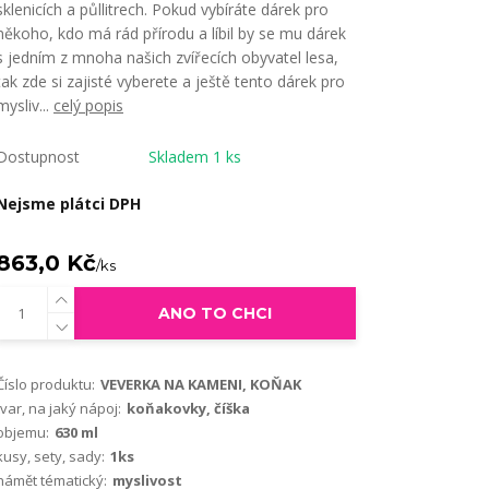
sklenicích a půllitrech. Pokud vybíráte dárek pro
někoho, kdo má rád přírodu a líbil by se mu dárek
s jedním z mnoha našich zvířecích obyvatel lesa,
tak zde si zajisté vyberete a ještě tento dárek pro
mysliv...
celý popis
Dostupnost
Skladem 1 ks
Nejsme plátci DPH
863,0 Kč
/
ks
ANO TO CHCI
Číslo produktu:
VEVERKA NA KAMENI, KOŇAK
tvar, na jaký nápoj:
koňakovky, číška
objemu:
630 ml
kusy, sety, sady:
1ks
námět tématický:
myslivost