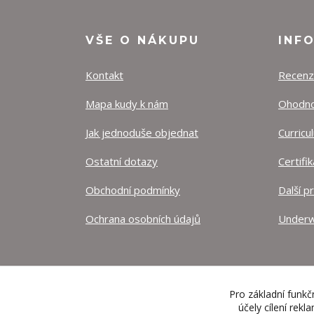
VŠE O NÁKUPU
INF
Kontakt
Recen
Mapa kudy k nám
Ohodnoť
Jak jednoduše objednat
Curricu
Ostatní dotazy
Certifi
Obchodní podmínky
Další p
Ochrana osobních údajů
Underw
Pro základní funkč
účely cílení rek