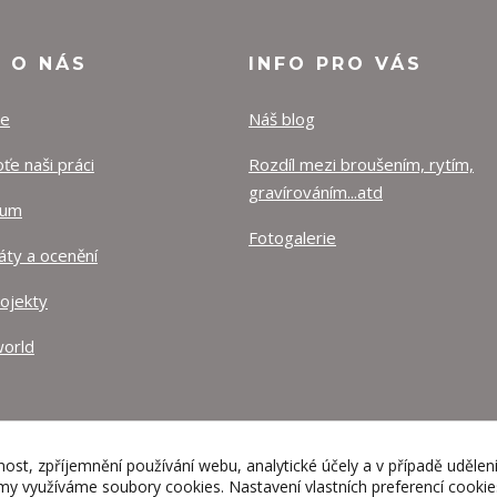
O O NÁS
INFO PRO VÁS
ze
Náš blog
e naši práci
Rozdíl mezi broušením, rytím,
gravírováním...atd
lum
Fotogalerie
káty a ocenění
rojekty
orld
nost, zpříjemnění používání webu, analytické účely a v případě udělen
lamy využíváme soubory cookies. Nastavení vlastních preferencí cooki