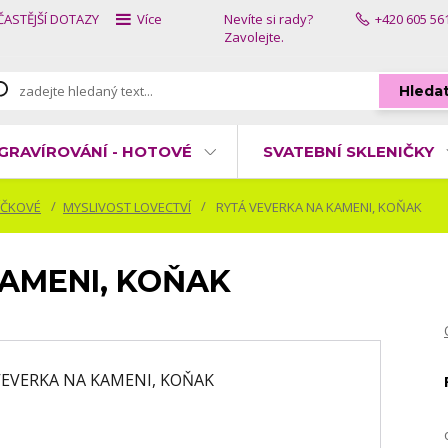
ČASTĚJŠÍ DOTAZY
Více
Nevíte si rady?
+420 605 56
Zavolejte.
Hleda
GRAVÍROVÁNÍ - HOTOVÉ
SVATEBNÍ SKLENIČKY
ÍČKOVÉ
MYSLIVOST LOVECTVÍ
RYTÁ VEVERKA NA KAMENI, KOŇAK
KAMENI, KOŇAK