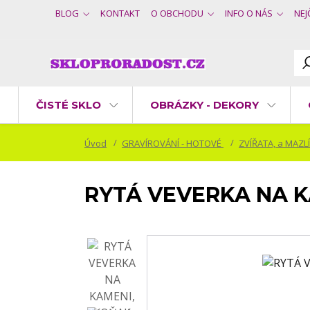
BLOG
KONTAKT
O OBCHODU
INFO O NÁS
NEJ
ČISTÉ SKLO
OBRÁZKY - DEKORY
Úvod
GRAVÍROVÁNÍ - HOTOVÉ
ZVÍŘATA, a MAZL
RYTÁ VEVERKA NA 