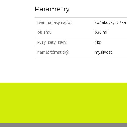
Parametry
tvar, na jaký nápoj
koňakovky, číška
objemu
630 ml
kusy, sety, sady
1ks
námět tématický
myslivost