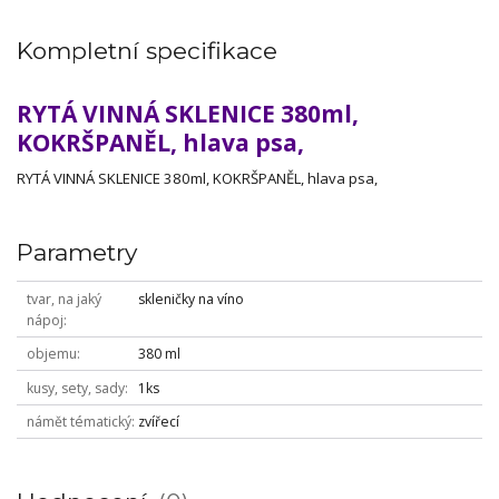
Kompletní specifikace
RYTÁ VINNÁ SKLENICE 380ml,
KOKRŠPANĚL, hlava psa,
RYTÁ VINNÁ SKLENICE 380ml, KOKRŠPANĚL, hlava psa,
Parametry
tvar, na jaký
skleničky na víno
nápoj
objemu
380 ml
kusy, sety, sady
1ks
námět tématický
zvířecí