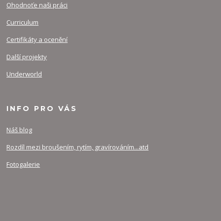
Ohodnoťe naši práci
Curriculum
Certifikáty a ocenění
Další projekty
Underworld
INFO PRO VÁS
Náš blog
Rozdíl mezi broušením, rytím, gravírováním...atd
Fotogalerie