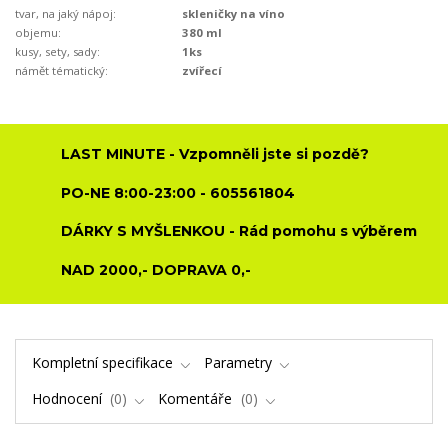
tvar, na jaký nápoj:
skleničky na víno
objemu:
380 ml
kusy, sety, sady:
1ks
námět tématický:
zvířecí
LAST MINUTE - Vzpomněli jste si pozdě?
PO-NE 8:00-23:00 - 605561804
DÁRKY S MYŠLENKOU - Rád pomohu s výběrem
NAD 2000,- DOPRAVA 0,-
Kompletní specifikace
Parametry
Hodnocení
0
Komentáře
0