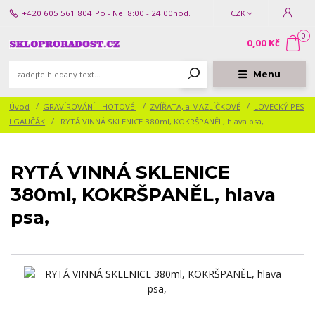
+420 605 561 804
Po - Ne: 8:00 - 24:00hod.
CZK
0
0,00 Kč
Menu
Úvod
GRAVÍROVÁNÍ - HOTOVÉ
ZVÍŘATA, a MAZLÍČKOVÉ
LOVECKÝ PES
I GAUČÁK
RYTÁ VINNÁ SKLENICE 380ml, KOKRŠPANĚL, hlava psa,
RYTÁ VINNÁ SKLENICE
380ml, KOKRŠPANĚL, hlava
psa,