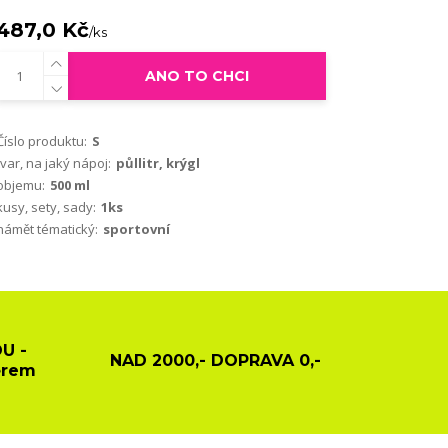
487,0 Kč
/
ks
ANO TO CHCI
Číslo produktu:
S
tvar, na jaký nápoj:
půllitr, krýgl
objemu:
500 ml
kusy, sety, sady:
1ks
námět tématický:
sportovní
U -
NAD 2000,- DOPRAVA 0,-
ěrem