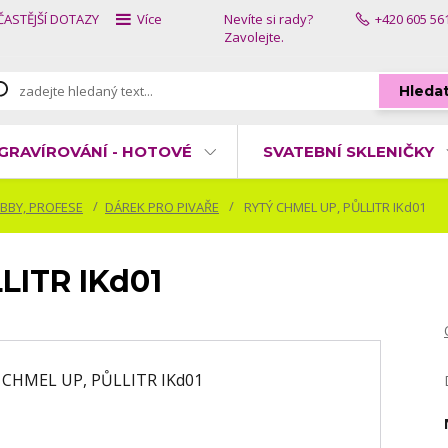
ČASTĚJŠÍ DOTAZY
Více
Nevíte si rady?
+420 605 56
Zavolejte.
Hleda
GRAVÍROVÁNÍ - HOTOVÉ
SVATEBNÍ SKLENIČKY
BBY, PROFESE
DÁREK PRO PIVAŘE
RYTÝ CHMEL UP, PŮLLITR IKd01
LITR IKd01