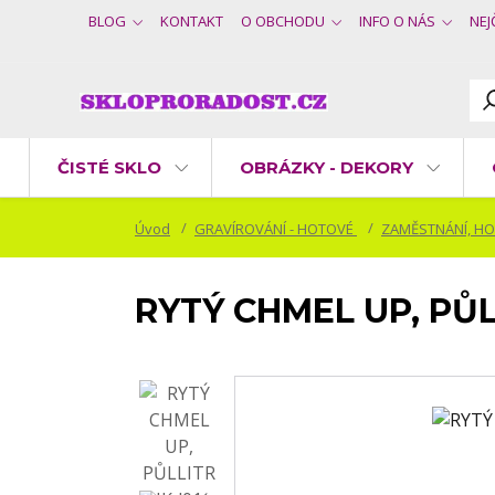
BLOG
KONTAKT
O OBCHODU
INFO O NÁS
NEJ
ČISTÉ SKLO
OBRÁZKY - DEKORY
Úvod
GRAVÍROVÁNÍ - HOTOVÉ
ZAMĚSTNÁNÍ, HO
RYTÝ CHMEL UP, PŮL