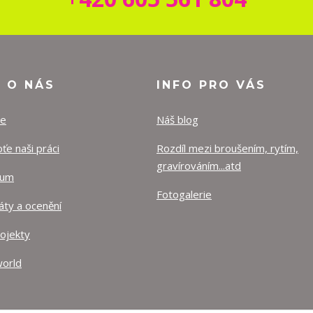
O O NÁS
INFO PRO VÁS
ze
Náš blog
e naši práci
Rozdíl mezi broušením, rytím,
gravírováním...atd
lum
Fotogalerie
káty a ocenění
rojekty
orld