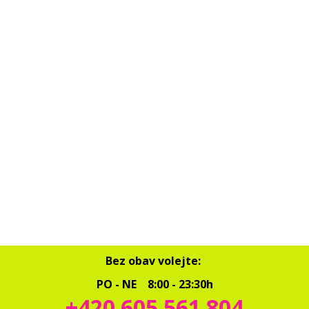
Bez obav volejte:
PO - NE 8:00 - 23:30h
+420 605 561 804