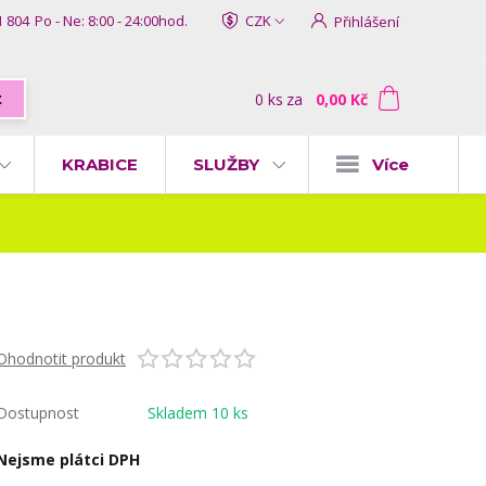
1 804
Po - Ne: 8:00 - 24:00hod.
CZK
Přihlášení
0
ks
za
0,00 Kč
t
KRABICE
SLUŽBY
Více
Ohodnotit produkt
Dostupnost
Skladem 10 ks
Nejsme plátci DPH