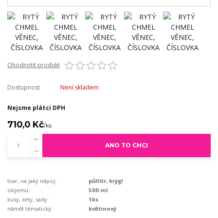
Ohodnotit produkt
Dostupnost
Není skladem
Nejsme plátci DPH
710,0 Kč
/
ks
ANO TO CHCI
tvar, na jaký nápoj:
půllitr, krýgl
objemu:
500 ml
kusy, sety, sady:
1ks
námět tématický:
květinový