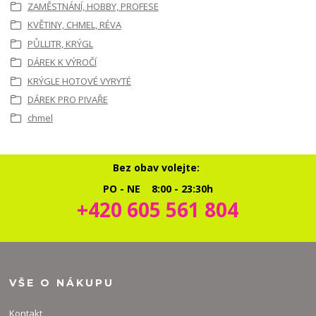
ZAMĚSTNÁNÍ, HOBBY, PROFESE
KVĚTINY, CHMEL, RÉVA
PŮLLITR, KRÝGL
DÁREK K VÝROČÍ
KRÝGLE HOTOVÉ VYRYTÉ
DÁREK PRO PIVAŘE
chmel
Bez obav volejte:
PO - NE 8:00 - 23:30h
+420 605 561 804
VŠE O NÁKUPU
Kontakt