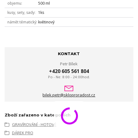
objemu
500 ml
kusy, sety, sady
1ks
námět tématický
květinový
KONTAKT
Petr Bílek
+420 605 561 804
Po - Ne: 8:00 - 24:00hod.
bilek.petr@skloproradost.cz
Zboží zařazeno v kategoriích
GRAVÍROVÁNÍ - HOTOVÉ
DÁREK PRO