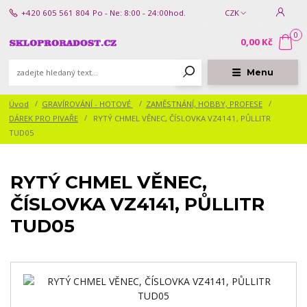
+420 605 561 804
Po - Ne: 8:00 - 24:00hod.
CZK
0
0,00 Kč
Menu
Úvod
GRAVÍROVÁNÍ - HOTOVÉ
ZAMĚSTNÁNÍ, HOBBY, PROFESE
DÁREK PRO PIVAŘE
RYTÝ CHMEL VĚNEC, ČÍSLOVKA VZ4141, PŮLLITR
TUD05
RYTÝ CHMEL VĚNEC,
ČÍSLOVKA VZ4141, PŮLLITR
TUD05