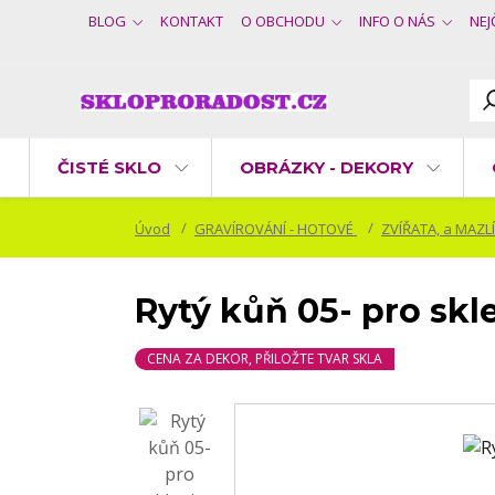
BLOG
KONTAKT
O OBCHODU
INFO O NÁS
NEJ
ČISTÉ SKLO
OBRÁZKY - DEKORY
Úvod
GRAVÍROVÁNÍ - HOTOVÉ
ZVÍŘATA, a MAZL
Rytý kůň 05- pro skl
CENA ZA DEKOR, PŘILOŽTE TVAR SKLA