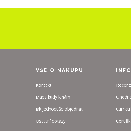
VŠE O NÁKUPU
INF
Kontakt
Recen
Mapa kudy k nám
Ohodnoť
Jak jednoduše objednat
Curricu
Ostatní dotazy
Certifi