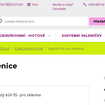
ČASTĚJŠÍ DOTAZY
Více
Nevíte si rady?
+420 605 56
Zavolejte.
Hleda
GRAVÍROVÁNÍ - HOTOVÉ
SVATEBNÍ SKLENIČKY
ÍČKOVÉ
KONĚ A HLAVY KONÍ
Rytý kůň 05- pro sklenice
enice