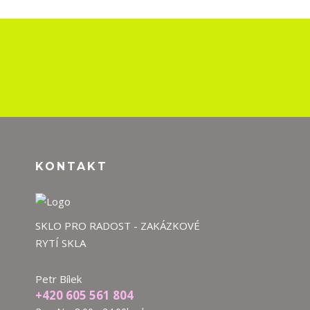
KONTAKT
SKLO PRO RADOST - ZAKÁZKOVÉ
RYTÍ SKLA
Petr Bílek
+420 605 561 804