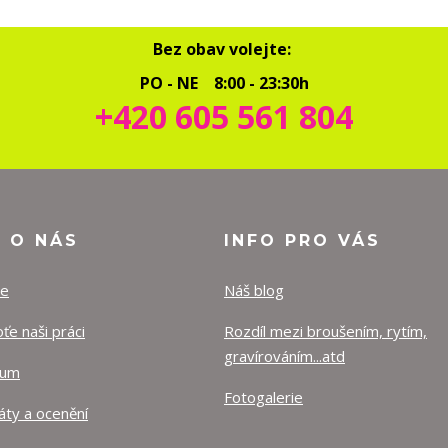
Bez obav volejte:
PO - NE 8:00 - 23:30h
+420 605 561 804
O O NÁS
INFO PRO VÁS
ze
Náš blog
e naši práci
Rozdíl mezi broušením, rytím,
gravírováním...atd
lum
Fotogalerie
káty a ocenění