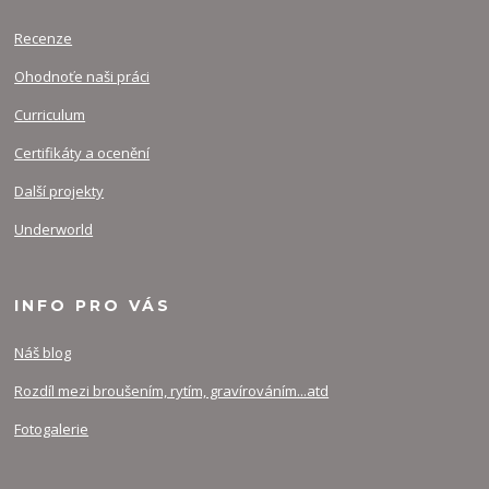
Recenze
Ohodnoťe naši práci
Curriculum
Certifikáty a ocenění
Další projekty
Underworld
INFO PRO VÁS
Náš blog
Rozdíl mezi broušením, rytím, gravírováním...atd
Fotogalerie