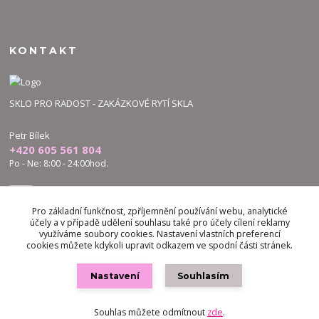
KONTAKT
SKLO PRO RADOST - ZAKÁZKOVÉ RYTÍ SKLA
Petr Bílek
+420 605 561 804
Po - Ne: 8:00 - 24:00hod.
bilek.petr@skloproradost.cz
Pro základní funkčnost, zpříjemnění používání webu, analytické
účely a v případě udělení souhlasu také pro účely cílení reklamy
využíváme soubory cookies. Nastavení vlastních preferencí
cookies můžete kdykoli upravit odkazem ve spodní části stránek.
Nastavení
Souhlasím
Vytvořeno na
Eshop-rychle.cz
Souhlas můžete odmítnout
zde
.