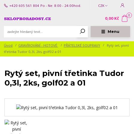
+420 605 561 804
Po - Ne: 8:00 - 24:00hod.
CZK
0
0,00 Kč
Menu
Úvod
GRAVÍROVÁNÍ - HOTOVÉ
PŘÁTELSKÉ SOUPRAVY
Rytý set, pivní
třetinka Tudor 0,3l, 2ks, golf02 a 01
Rytý set, pivní třetinka Tudor
0,3l, 2ks, golf02 a 01