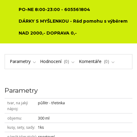
PO-NE 8:00-23:00 - 605561804
DÁRKY S MYŠLENKOU - Rád pomohu s výběrem
NAD 2000,- DOPRAVA 0,-
Parametry
Hodnocení
0
Komentáře
0
Parametry
tvar, na jaký
půllitr - třetinka
nápoj
objemu
300 ml
kusy, sety, sady
1ks
námět tématický
sportovní