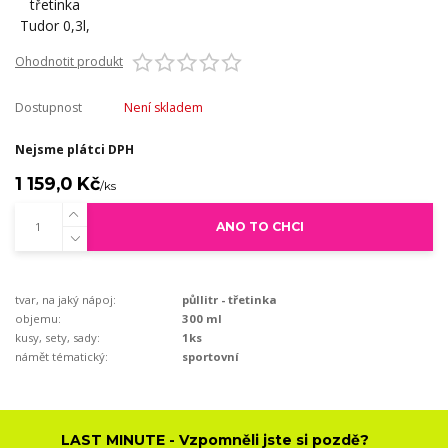
Ohodnotit produkt
Dostupnost
Není skladem
Nejsme plátci DPH
1 159,0 Kč
/
ks
ANO TO CHCI
tvar, na jaký nápoj:
půllitr - třetinka
objemu:
300 ml
kusy, sety, sady:
1ks
námět tématický:
sportovní
LAST MINUTE - Vzpomněli jste si pozdě?