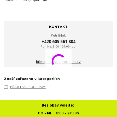
KONTAKT
Petr Bílek
+420 605 561 804
Po - Ne: 8:00 - 24:00hod.
bilek.petr@skloproradost.cz
Zboží zařazeno v kategoriích
PŘÁTELSKÉ SOUPRAVY
Bez obav volejte:
PO - NE 8:00 - 23:30h