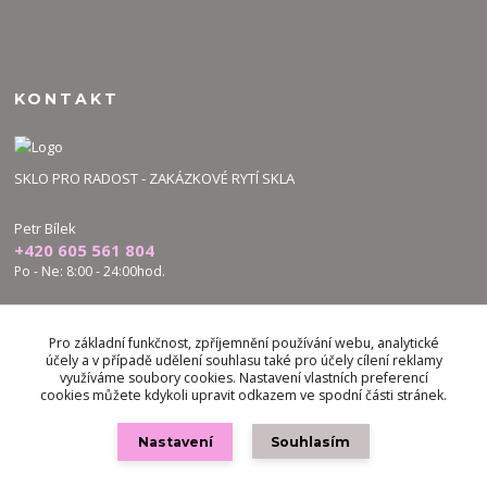
KONTAKT
SKLO PRO RADOST - ZAKÁZKOVÉ RYTÍ SKLA
Petr Bílek
+420 605 561 804
Po - Ne: 8:00 - 24:00hod.
bilek.petr@skloproradost.cz
Pro základní funkčnost, zpříjemnění používání webu, analytické
účely a v případě udělení souhlasu také pro účely cílení reklamy
využíváme soubory cookies. Nastavení vlastních preferencí
cookies můžete kdykoli upravit odkazem ve spodní části stránek.
Nastavení
Souhlasím
Vytvořeno na
Eshop-rychle.cz