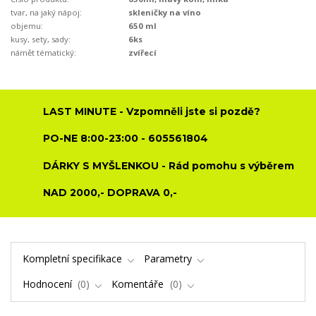
tvar, na jaký nápoj:
skleničky na víno
objemu:
650 ml
kusy, sety, sady:
6ks
námět tématický:
zvířecí
LAST MINUTE - Vzpomněli jste si pozdě?
PO-NE 8:00-23:00 - 605561804
DÁRKY S MYŠLENKOU - Rád pomohu s výběrem
NAD 2000,- DOPRAVA 0,-
Kompletní specifikace
Parametry
Hodnocení
0
Komentáře
0