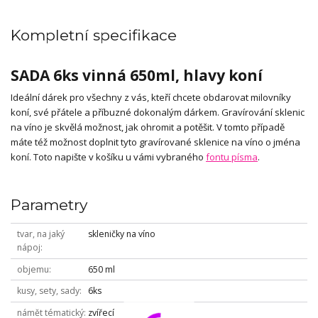
Kompletní specifikace
SADA 6ks vinná 650ml, hlavy koní
Ideální dárek pro všechny z vás, kteří chcete obdarovat milovníky
koní, své přátele a příbuzné dokonalým dárkem. Gravírování sklenic
na víno je skvělá možnost, jak ohromit a potěšit. V tomto případě
máte též možnost doplnit tyto gravírované sklenice na víno o jména
koní. Toto napište v košíku u vámi vybraného
fontu písma
.
Parametry
tvar, na jaký
skleničky na víno
nápoj
objemu
650 ml
kusy, sety, sady
6ks
námět tématický
zvířecí