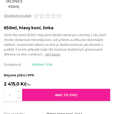
Ohodnotit produkt
650ml, hlavy koní, linka
SADA 6ks vinná 650ml, hlavy koní Ideální dárek pro všechny z vás, kteří
chcete obdarovat milovníky koní, své přátele a příbuzné dokonalým
dárkem. Gravírování sklenic na víno je skvělá možnost, jak ohromit a
potěšit. V tomto případě máte též možnost doplnit tyto gravírované
sklenice na víno o jména k...
celý popis
Dostupnost
Skladem 10 ks
Nejsme plátci DPH
2 415,0 Kč
/
ks
ANO TO CHCI
Číslo produktu:
650ml, hlavy koní, linka