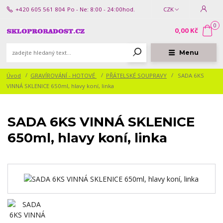
+420 605 561 804
Po - Ne: 8:00 - 24:00hod.
CZK
0
0,00 Kč
Menu
Úvod
GRAVÍROVÁNÍ - HOTOVÉ
PŘÁTELSKÉ SOUPRAVY
SADA 6KS
VINNÁ SKLENICE 650ml, hlavy koní, linka
SADA 6KS VINNÁ SKLENICE
650ml, hlavy koní, linka