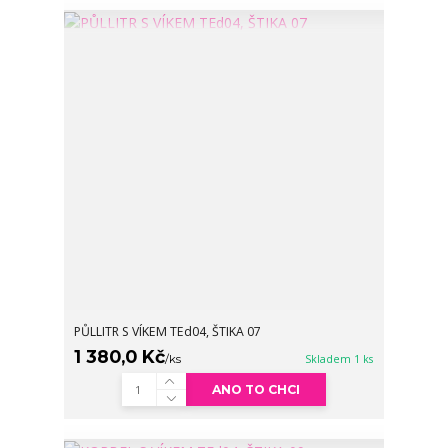
PŮLLITR S VÍKEM TEd04, ŠTIKA 07
1 380,0 Kč
/
ks
Skladem 1 ks
ANO TO CHCI