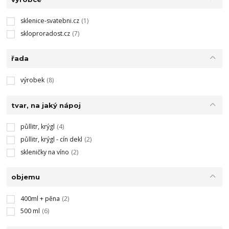
sklenice-svatebni.cz
(1)
skloproradost.cz
(7)
řada
výrobek
(8)
tvar, na jaký nápoj
půllitr, krýgl
(4)
půllitr, krýgl - cín dekl
(2)
skleničky na víno
(2)
objemu
400ml + pěna
(2)
500 ml
(6)