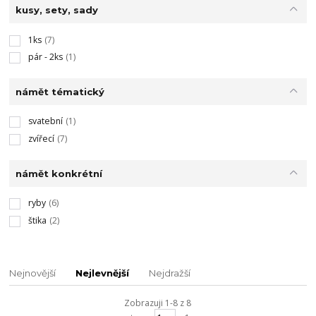
kusy, sety, sady
1ks
(7)
pár - 2ks
(1)
námět tématický
svatební
(1)
zvířecí
(7)
námět konkrétní
ryby
(6)
štika
(2)
Nejnovější
Nejlevnější
Nejdražší
Zobrazuji 1-8 z 8