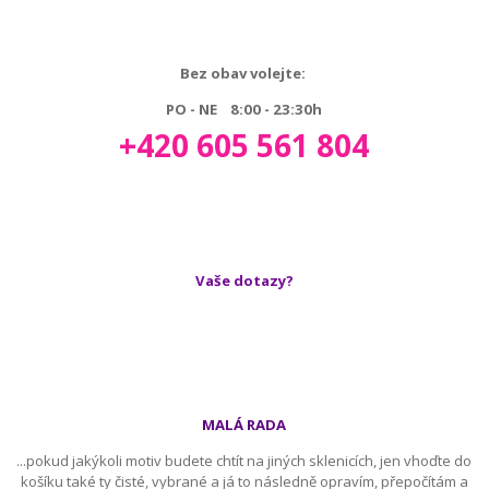
Bez obav volejte:
PO - NE 8:00 - 23:30h
+420 605 561 804
Vaše dotazy?
MALÁ RADA
...pokud jakýkoli motiv budete chtít na jiných sklenicích, jen vhoďte do
košíku také ty čisté, vybrané a já to následně opravím, přepočítám a