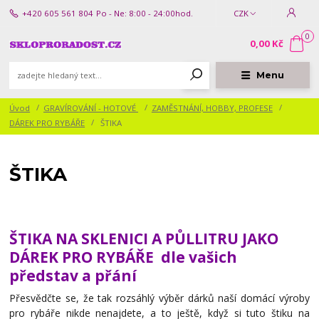
+420 605 561 804
Po - Ne: 8:00 - 24:00hod.
CZK
0
0,00 Kč
Menu
Úvod
GRAVÍROVÁNÍ - HOTOVÉ
ZAMĚSTNÁNÍ, HOBBY, PROFESE
DÁREK PRO RYBÁŘE
ŠTIKA
ŠTIKA
ŠTIKA NA SKLENICI A PŮLLITRU JAKO
DÁREK PRO RYBÁŘE dle vašich
představ a přání
Přesvědčte se, že tak rozsáhlý výběr dárků naší domácí výroby
pro rybáře nikde nenajdete, a to ještě, když si tuto štiku na