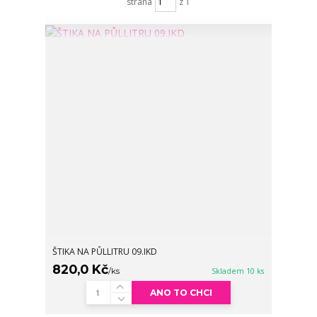
strana
z 1
ŠTIKA NA PŮLLITRU 09.IKD
820,0 Kč
/
ks
Skladem 10 ks
ANO TO CHCI