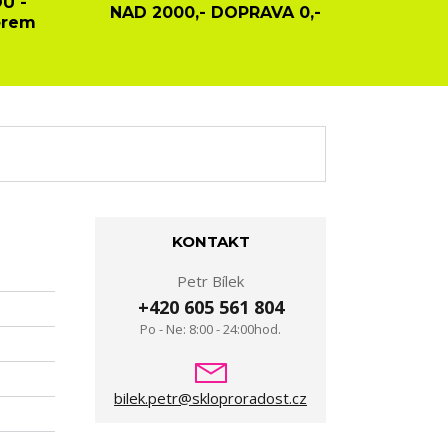
U -
NAD 2000,- DOPRAVA 0,-
ěrem
KONTAKT
Petr Bílek
+420 605 561 804
Po - Ne: 8:00 - 24:00hod.
bilek.petr@skloproradost.cz