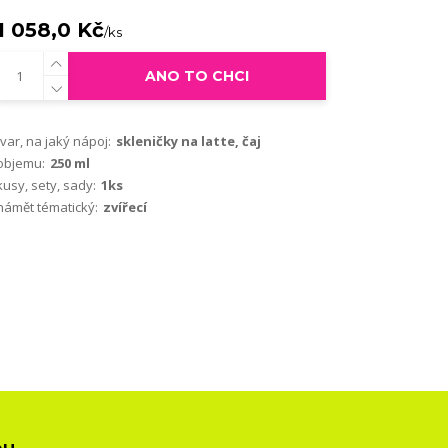
1 058,0 Kč
/
ks
ANO TO CHCI
tvar, na jaký nápoj:
skleničky na latte, čaj
objemu:
250 ml
kusy, sety, sady:
1ks
námět tématický:
zvířecí