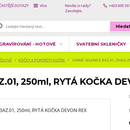
ČASTĚJŠÍ DOTAZY
Více
Nevíte si rady?
+420 605 56
Zavolejte.
Hleda
GRAVÍROVÁNÍ - HOTOVÉ
SVATEBNÍ SKLENIČKY
ÍČKOVÉ
KOČKY A PORTRÉTY KOČEK
VARNÉ SKLENICE BAZ.01, 250ml,
.01, 250ml, RYTÁ KOČKA D