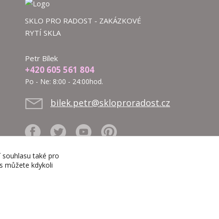
SKLO PRO RADOST - ZAKÁZKOVÉ
RYTÍ SKLA
Petr Bílek
+420 605 561 804
Po - Ne: 8:00 - 24:00hod.
bilek.petr@skloproradost.cz
í souhlasu také pro
es můžete kdykoli