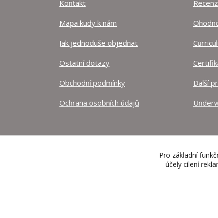
Kontakt
Recen
Mapa kudy k nám
Ohodnoť
Jak jednoduše objednat
Curricu
Ostatní dotazy
Certifi
Obchodní podmínky
Další p
Ochrana osobních údajů
Underw
Pro základní funkč
účely cílení rek