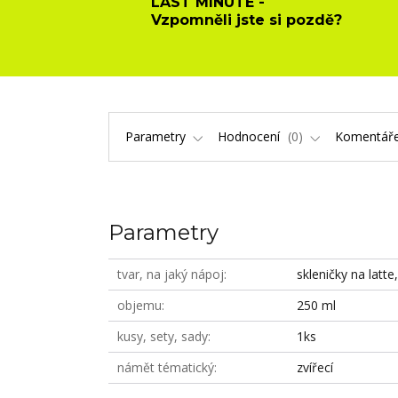
LAST MINUTE -
Vzpomněli jste si pozdě?
Parametry
Hodnocení
0
Komentář
Parametry
tvar, na jaký nápoj
skleničky na latte,
objemu
250 ml
kusy, sety, sady
1ks
námět tématický
zvířecí