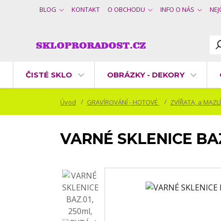
BLOG
KONTAKT
O OBCHODU
INFO O NÁS
NEJ
ČISTÉ SKLO
OBRÁZKY - DEKORY
Úvod
GRAVÍROVÁNÍ - HOTOVÉ
ZVÍŘATA, a MAZL
VARNÉ SKLENICE BAZ