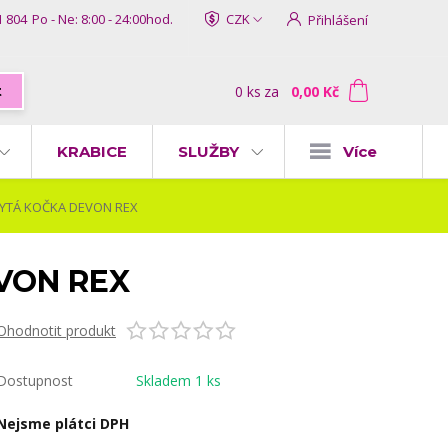
1 804
Po - Ne: 8:00 - 24:00hod.
CZK
Přihlášení
0
ks
za
0,00 Kč
t
KRABICE
SLUŽBY
Více
 RYTÁ KOČKA DEVON REX
EVON REX
Ohodnotit produkt
Dostupnost
Skladem 1 ks
Nejsme plátci DPH