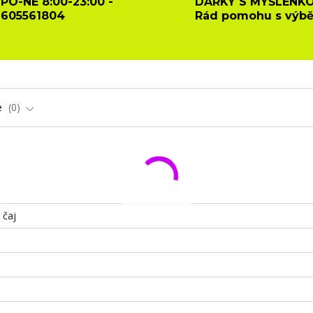
PO-NE 8:00-23:00 -
DÁRKY S MYŠLENKO
605561804
Rád pomohu s výb
e
0
 čaj