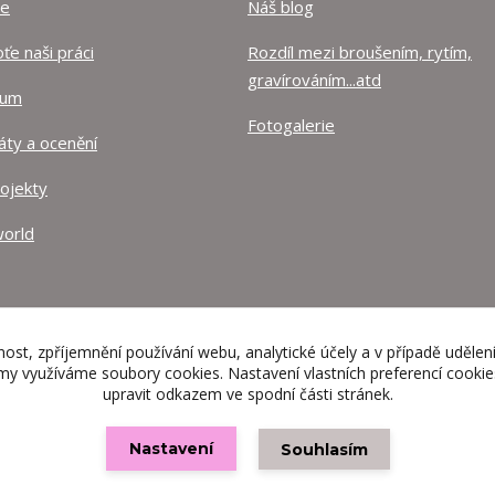
ze
Náš blog
e naši práci
Rozdíl mezi broušením, rytím,
gravírováním...atd
lum
Fotogalerie
káty a ocenění
rojekty
orld
nost, zpříjemnění používání webu, analytické účely a v případě udělen
lamy využíváme soubory cookies. Nastavení vlastních preferencí cooki
upravit odkazem ve spodní části stránek.
Nastavení
Souhlasím
Vytvořeno na
Eshop-rychle.cz