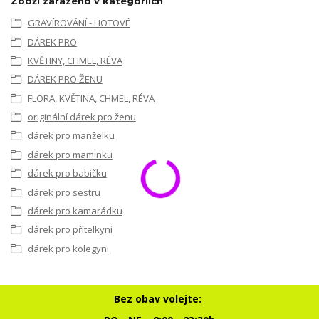
Zboží zařazeno v kategoriích
GRAVÍROVÁNÍ - HOTOVÉ
DÁREK PRO
KVĚTINY, CHMEL, RÉVA
DÁREK PRO ŽENU
FLORA, KVĚTINA, CHMEL, RÉVA
originální dárek pro ženu
dárek pro manželku
dárek pro maminku
dárek pro babičku
dárek pro sestru
dárek pro kamarádku
dárek pro přítelkyni
dárek pro kolegyni
Bez obav volejte: