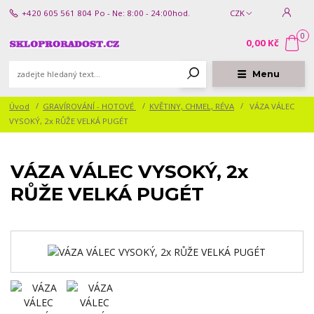
+420 605 561 804
Po - Ne: 8:00 - 24:00hod.
CZK
0
0,00 Kč
Menu
Úvod
GRAVÍROVÁNÍ - HOTOVÉ
KVĚTINY, CHMEL, RÉVA
VÁZA VÁLEC
VYSOKÝ, 2x RŮŽE VELKÁ PUGÉT
VÁZA VÁLEC VYSOKÝ, 2x
RŮŽE VELKÁ PUGÉT