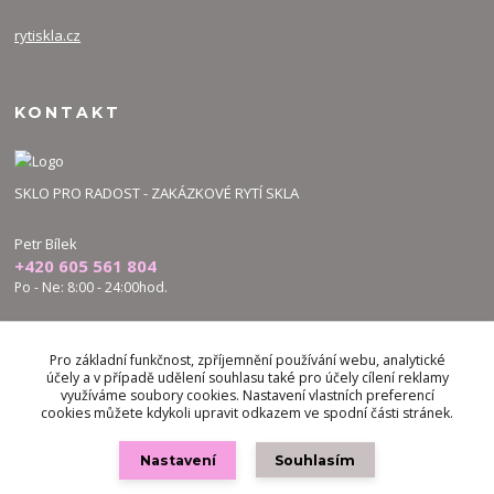
rytiskla.cz
KONTAKT
SKLO PRO RADOST - ZAKÁZKOVÉ RYTÍ SKLA
Petr Bílek
+420 605 561 804
Po - Ne: 8:00 - 24:00hod.
bilek.petr@skloproradost.cz
Pro základní funkčnost, zpříjemnění používání webu, analytické
účely a v případě udělení souhlasu také pro účely cílení reklamy
využíváme soubory cookies. Nastavení vlastních preferencí
cookies můžete kdykoli upravit odkazem ve spodní části stránek.
Nastavení
Souhlasím