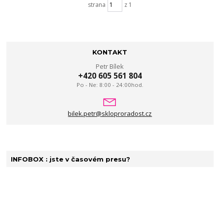
strana
z 1
KONTAKT
Petr Bílek
+420 605 561 804
Po - Ne: 8:00 - 24:00hod.
bilek.petr@skloproradost.cz
INFOBOX : jste v časovém presu?