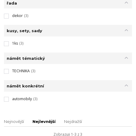
řada
dekor
(3)
kusy, sety, sady
1ks
(3)
námět tématický
TECHNIKA
(3)
námět konkrétní
automobily
(3)
Nejnovější
Nejlevnější
Nejdražší
Zobrazuji 1-3 z 3