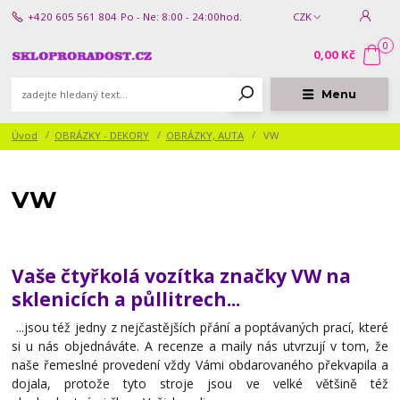
+420 605 561 804
Po - Ne: 8:00 - 24:00hod.
CZK
0
0,00 Kč
Menu
Úvod
OBRÁZKY - DEKORY
OBRÁZKY, AUTA
VW
VW
Vaše čtyřkolá vozítka značky VW na
sklenicích a půllitrech...
...jsou též jedny z nejčastějších přání a poptávaných prací, které
si u nás objednáváte. A recenze a maily nás utvrzují v tom, že
naše řemeslné provedení vždy Vámi obdarovaného překvapila a
dojala, protože tyto stroje jsou ve velké většině též