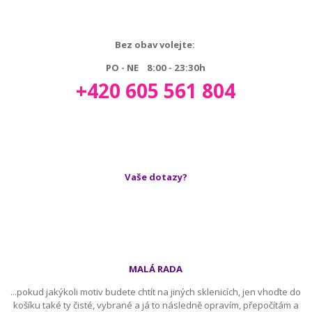
Bez obav volejte:
PO - NE 8:00 - 23:30h
+420 605 561 804
Vaše dotazy?
MALÁ RADA
...pokud jakýkoli motiv budete chtít na jiných sklenicích, jen vhoďte do
košíku také ty čisté, vybrané a já to následně opravím, přepočítám a