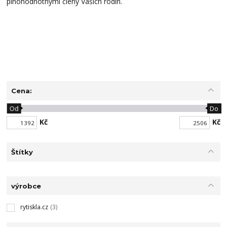
plnohodnotnými členy Vašich rodin.
Cena:
Od
Do
Kč
Kč
Štítky
výrobce
rytiskla.cz
(3)