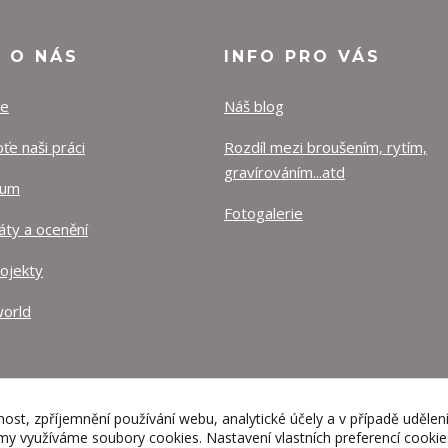
O O NÁS
INFO PRO VÁS
ze
Náš blog
e naši práci
Rozdíl mezi broušením, rytím,
gravírováním...atd
lum
Fotogalerie
káty a ocenění
rojekty
orld
nost, zpříjemnění používání webu, analytické účely a v případě udělen
lamy využíváme soubory cookies. Nastavení vlastních preferencí cooki