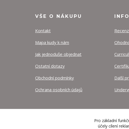
VŠE O NÁKUPU
INF
Kontakt
Recen
Mapa kudy k nám
Ohodnoť
Jak jednoduše objednat
Curricu
Ostatní dotazy
Certifi
Obchodní podmínky
Další p
Ochrana osobních údajů
Underw
Pro základní funkč
účely cílení rek