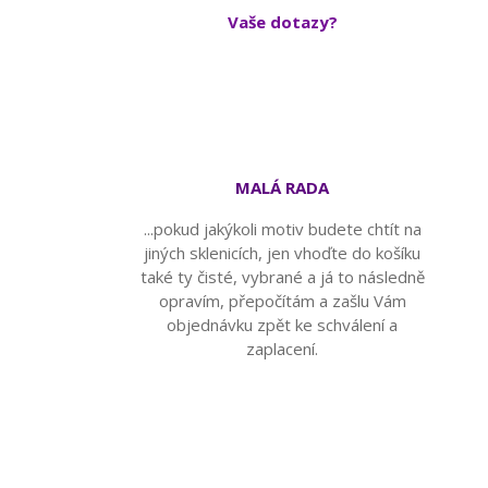
Vaše dotazy?
MALÁ RADA
...pokud jakýkoli motiv budete chtít na
jiných sklenicích, jen vhoďte do košíku
také ty čisté, vybrané a já to následně
opravím, přepočítám a zašlu Vám
objednávku zpět ke schválení a
zaplacení.