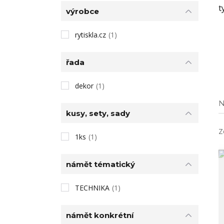
t
výrobce
rytiskla.cz
(1)
řada
dekor
(1)
N
kusy, sety, sady
Z
1ks
(1)
námět tématický
TECHNIKA
(1)
námět konkrétní