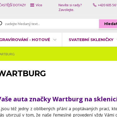
ČASTĚJŠÍ DOTAZY
Více
Nevíte si rady?
+420 605 56
Zavolejte.
Hleda
GRAVÍROVÁNÍ - HOTOVÉ
SVATEBNÍ SKLENIČKY
ARTBURG
WARTBURG
Vaše auta značky Wartburg na sklenicíc
..jsou též jedny z oblíbených přání a poptávaných prací, kt
ás utvrzují v tom, že naše řemeslné provedení vždy Vámi 