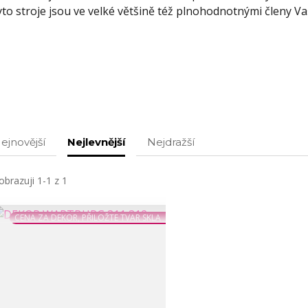
yto stroje jsou ve velké většině též plnohodnotnými členy Va
ejnovější
Nejlevnější
Nejdražší
obrazuji 1-1 z 1
CENA ZA DEKOR, PŘILOŽTE TVAR SKLA