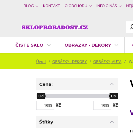
BLOG
KONTAKT
O OBCHODU
INFO O NÁS
NEJ
ČISTÉ SKLO
OBRÁZKY - DEKORY
Úvod
OBRÁZKY - DEKORY
OBRÁZKY, AUTA
W
Cena:
Od
Do
Kč
Kč
Štítky
.
n