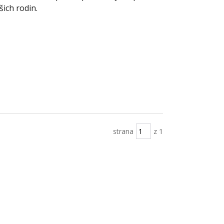
šich rodin.
strana
z 1