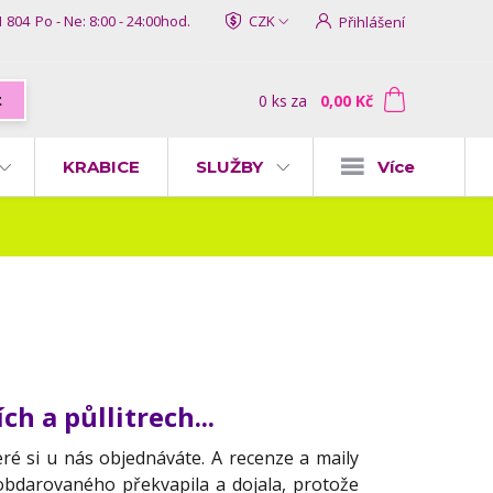
1 804
Po - Ne: 8:00 - 24:00hod.
CZK
Přihlášení
0
ks
za
0,00 Kč
t
KRABICE
SLUŽBY
Více
h a půllitrech...
eré si u nás objednáváte. A recenze a maily
obdarovaného překvapila a dojala, protože