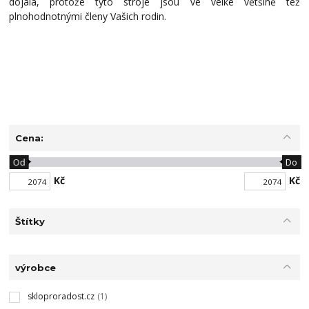
dojala, protože tyto stroje jsou ve velké většině též
plnohodnotnými členy Vašich rodin.
Cena:
Od
Do
Kč
Kč
Štítky
výrobce
skloproradost.cz
(1)