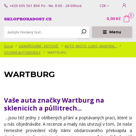
+420 605 561 804
Po - Ne: 8:00 - 24:00hod.
CZK
0
0,00 Kč
Menu
Úvod
GRAVÍROVÁNÍ - HOTOVÉ
AUTO, MOTO, LOKO, AVIATIKA...
OSOBNÍ AUTOMOBILY
WARTBURG
WARTBURG
Vaše auta značky Wartburg na
sklenicích a půllitrech...
...jsou též jedny z oblíbených přání a poptávaných prací, které si
u nás objednáváte. A recenze a maily nás utvrzují v tom, že naše
řemeslné provedení vždy Vámi obdarovaného překvapila a