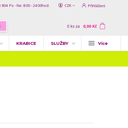
1 804
Po - Ne: 8:00 - 24:00hod.
CZK
Přihlášení
0
ks
za
0,00 Kč
t
KRABICE
SLUŽBY
Více