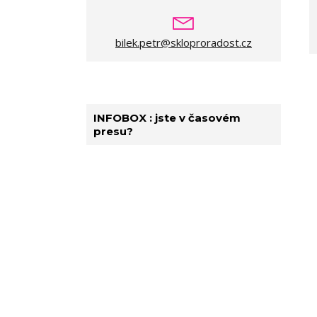
bilek.petr@skloproradost.cz
INFOBOX : jste v časovém
presu?