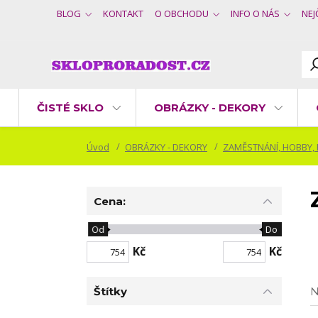
BLOG
KONTAKT
O OBCHODU
INFO O NÁS
NEJ
ČISTÉ SKLO
OBRÁZKY - DEKORY
Úvod
OBRÁZKY - DEKORY
ZAMĚSTNÁNÍ, HOBBY,
Cena:
Od
Do
Kč
Kč
Štítky
N