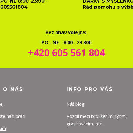
PO-NE 8:00-23:00 -
DÁRKY S MYŠLENKO
605561804
Rád pomohu s výb
Bez obav volejte:
PO - NE 8:00 - 23:30h
+420 605 561 804
O O NÁS
INFO PRO VÁS
ze
Náš blog
e naši práci
Rozdíl mezi broušením, rytím,
gravírováním...atd
lum