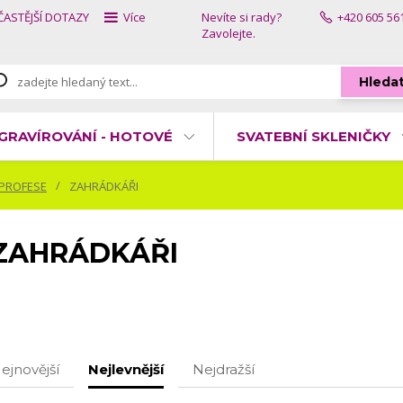
ČASTĚJŠÍ DOTAZY
Více
Nevíte si rady?
+420 605 56
Zavolejte.
Hleda
GRAVÍROVÁNÍ - HOTOVÉ
SVATEBNÍ SKLENIČKY
 PROFESE
ZAHRÁDKÁŘI
ZAHRÁDKÁŘI
ejnovější
Nejlevnější
Nejdražší