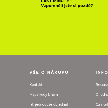
LAST MINUTE -
Vzpomněli jste si pozdě?
VŠE O NÁKUPU
INF
Kontakt
Recen
Mapa kudy k nám
Ohodnoť
Jak jednoduše objednat
Curricu