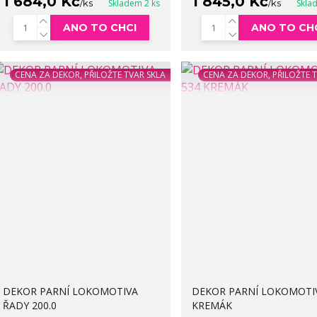
1 684,0 Kč
1 845,0 Kč
/
ks
Skladem 2 ks
/
ks
Skla
ANO TO CHCI
ANO TO CH
CENA ZA DEKOR, PŘILOŽTE TVAR SKLA
CENA ZA DEKOR, PŘILOŽTE 
DEKOR PARNÍ LOKOMOTIVA
DEKOR PARNÍ LOKOMOTIV
ŘADY 200.0
KREMÁK