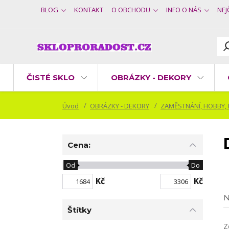
BLOG
KONTAKT
O OBCHODU
INFO O NÁS
NEJ
ČISTÉ SKLO
OBRÁZKY - DEKORY
Úvod
OBRÁZKY - DEKORY
ZAMĚSTNÁNÍ, HOBBY,
Cena:
Od
Do
Kč
Kč
N
Štítky
Z