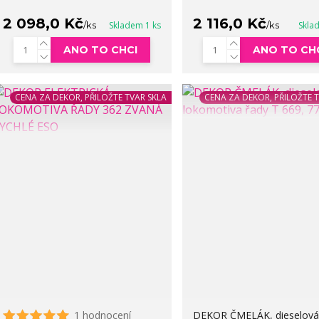
2 098,0 Kč
2 116,0 Kč
/
ks
Skladem 1 ks
/
ks
Skla
ANO TO CHCI
ANO TO CH
CENA ZA DEKOR, PŘILOŽTE TVAR SKLA
CENA ZA DEKOR, PŘILOŽTE 
1 hodnocení
DEKOR ČMELÁK, dieselová