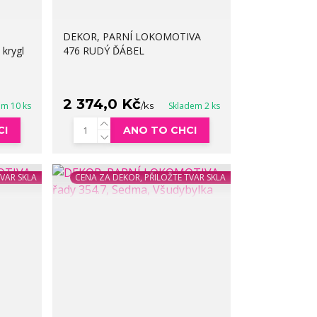
DEKOR, PARNÍ LOKOMOTIVA
 krygl
476 RUDÝ ĎÁBEL
2 374,0 Kč
em 10 ks
/
ks
Skladem 2 ks
CI
ANO TO CHCI
TVAR SKLA
CENA ZA DEKOR, PŘILOŽTE TVAR SKLA