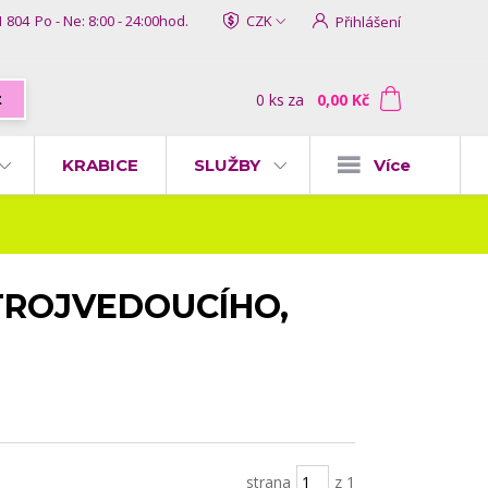
1 804
Po - Ne: 8:00 - 24:00hod.
CZK
Přihlášení
0
ks
za
0,00 Kč
t
KRABICE
SLUŽBY
Více
TROJVEDOUCÍHO,
strana
z 1