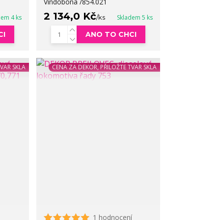
Vindobona /854.021
2 134,0 Kč
dem 4 ks
/
ks
Skladem 5 ks
CI
ANO TO CHCI
TVAR SKLA
CENA ZA DEKOR, PŘILOŽTE TVAR SKLA
1 hodnocení