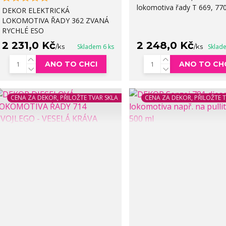
lokomotiva řady T 669, 77
DEKOR ELEKTRICKÁ
LOKOMOTIVA ŘADY 362 ZVANÁ
RYCHLÉ ESO
2 231,0 Kč
2 248,0 Kč
/
ks
Skladem 6 ks
/
ks
Sklad
ANO TO CHCI
ANO TO CH
CENA ZA DEKOR, PŘILOŽTE TVAR SKLA
CENA ZA DEKOR, PŘILOŽTE 