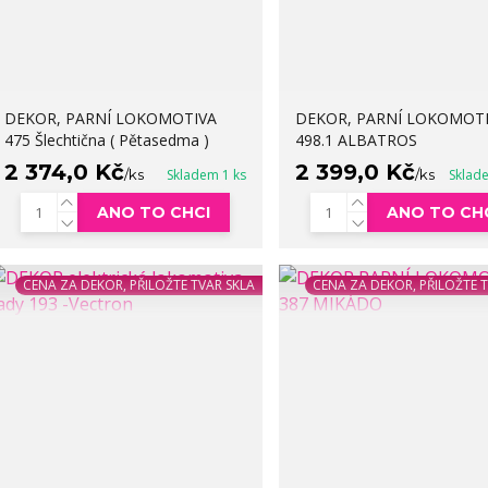
DEKOR, PARNÍ LOKOMOTIVA
DEKOR, PARNÍ LOKOMOT
475 Šlechtična ( Pětasedma )
498.1 ALBATROS
2 374,0 Kč
2 399,0 Kč
/
ks
Skladem 1 ks
/
ks
Sklad
ANO TO CHCI
ANO TO CH
CENA ZA DEKOR, PŘILOŽTE TVAR SKLA
CENA ZA DEKOR, PŘILOŽTE 