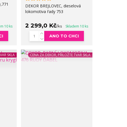
0,771
DEKOR BREJLOVEC, dieselová
lokomotiva řady 753
2 299,0 Kč
em 10 ks
/
ks
Skladem 10 ks
CI
ANO TO CHCI
TVAR SKLA
CENA ZA DEKOR, PŘILOŽTE TVAR SKLA