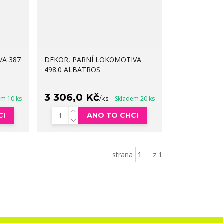
A 387
DEKOR, PARNÍ LOKOMOTIVA
498.0 ALBATROS
3 306,0 Kč
em 10 ks
/
ks
Skladem 20 ks
CI
ANO TO CHCI
strana
z 1