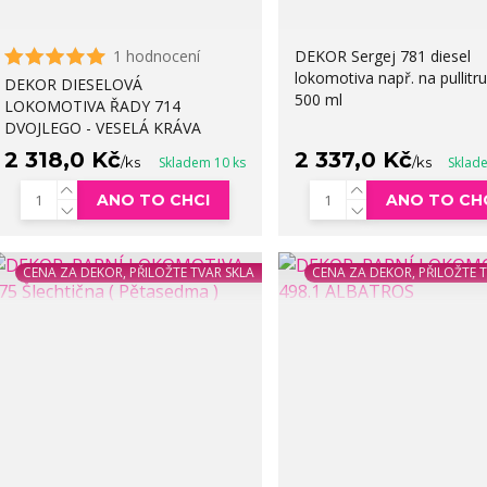
1 hodnocení
DEKOR Sergej 781 diesel
lokomotiva např. na pullitru
DEKOR DIESELOVÁ
500 ml
LOKOMOTIVA ŘADY 714
DVOJLEGO - VESELÁ KRÁVA
2 318,0 Kč
2 337,0 Kč
/
ks
Skladem 10 ks
/
ks
Sklad
ANO TO CHCI
ANO TO CH
CENA ZA DEKOR, PŘILOŽTE TVAR SKLA
CENA ZA DEKOR, PŘILOŽTE 