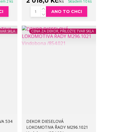
2 018,0 Kč
dem 2 ks
/
ks
Skladem 10 ks
CI
ANO TO CHCI
TVAR SKLA
CENA ZA DEKOR, PŘILOŽTE TVAR SKLA
A 534
DEKOR DIESELOVÁ
LOKOMOTIVA ŘADY M296.1021