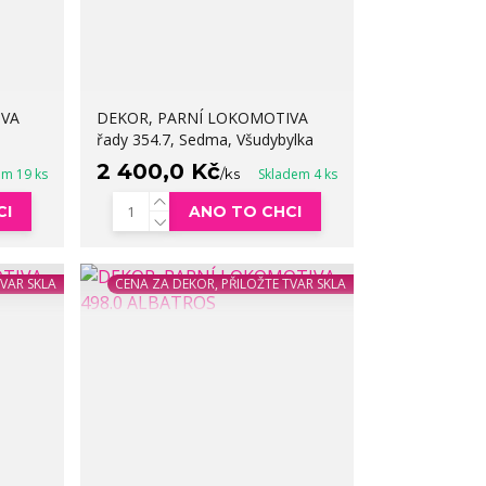
IVA
DEKOR, PARNÍ LOKOMOTIVA
řady 354.7, Sedma, Všudybylka
2 400,0 Kč
em 19 ks
/
ks
Skladem 4 ks
CI
ANO TO CHCI
TVAR SKLA
CENA ZA DEKOR, PŘILOŽTE TVAR SKLA