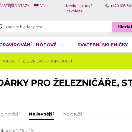
ČASTĚJŠÍ DOTAZY
Více
Nevíte si rady?
+420 605 56
Zavolejte.
Hleda
GRAVÍROVÁNÍ - HOTOVÉ
SVATEBNÍ SKLENIČKY
 PROFESE
ŽELEZNIČÁŘ, STROJVEDOUCÍ
DÁRKY PRO ŽELEZNIČÁŘE, S
ejnovější
Nejlevnější
Nejdražší
obrazuji 1-18 z 18