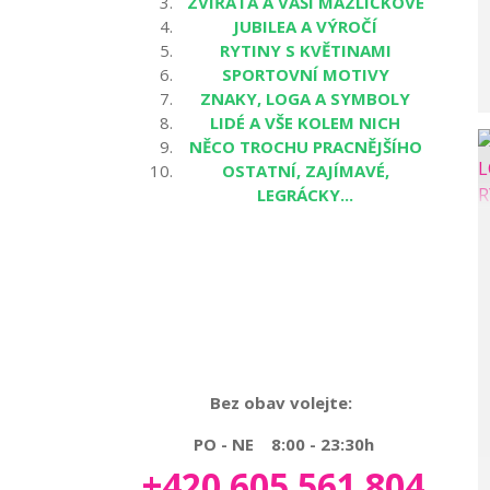
ZVÍŘATA A VAŠI MAZLÍČKOVÉ
JUBILEA A VÝROČÍ
RYTINY S KVĚTINAMI
SPORTOVNÍ MOTIVY
ZNAKY, LOGA A SYMBOLY
LIDÉ A VŠE KOLEM NICH
NĚCO TROCHU PRACNĚJŠÍHO
OSTATNÍ, ZAJÍMAVÉ,
LEGRÁCKY...
Bez obav volejte:
PO - NE 8:00 - 23:30h
+420 605 561 804