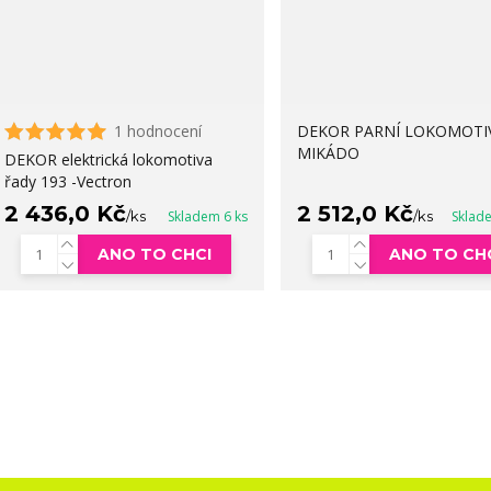
1 hodnocení
DEKOR PARNÍ LOKOMOTIV
MIKÁDO
DEKOR elektrická lokomotiva
řady 193 -Vectron
2 436,0 Kč
2 512,0 Kč
/
ks
Skladem 6 ks
/
ks
Sklad
ANO TO CHCI
ANO TO CH