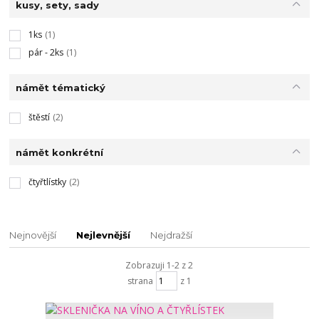
kusy, sety, sady
1ks
(1)
pár - 2ks
(1)
námět tématický
štěstí
(2)
námět konkrétní
čtyřtlístky
(2)
Nejnovější
Nejlevnější
Nejdražší
Zobrazuji 1-2 z 2
strana
z 1