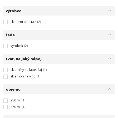
výrobce
skloproradost.cz
(2)
řada
výrobek
(2)
tvar, na jaký nápoj
skleničky na latte, čaj
(1)
skleničky na víno
(1)
objemu
250 ml
(1)
380 ml
(1)