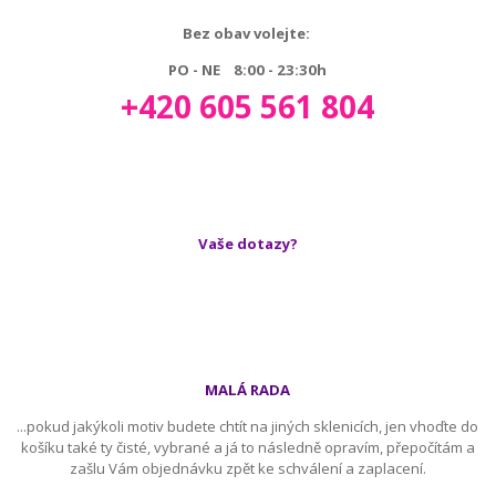
Bez obav volejte:
PO - NE 8:00 - 23:30h
+420 605 561 804
Vaše dotazy?
MALÁ RADA
...pokud jakýkoli motiv budete chtít na jiných sklenicích, jen vhoďte do
košíku také ty čisté, vybrané a já to následně opravím, přepočítám a
zašlu Vám objednávku zpět ke schválení a zaplacení.