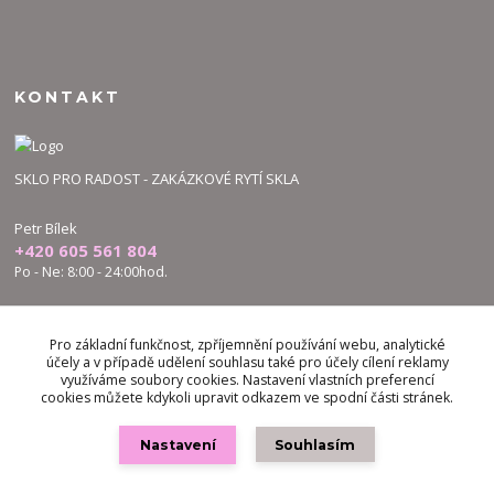
KONTAKT
SKLO PRO RADOST - ZAKÁZKOVÉ RYTÍ SKLA
Petr Bílek
+420 605 561 804
Po - Ne: 8:00 - 24:00hod.
bilek.petr@skloproradost.cz
Pro základní funkčnost, zpříjemnění používání webu, analytické
účely a v případě udělení souhlasu také pro účely cílení reklamy
využíváme soubory cookies. Nastavení vlastních preferencí
cookies můžete kdykoli upravit odkazem ve spodní části stránek.
Nastavení
Souhlasím
Vytvořeno na
Eshop-rychle.cz