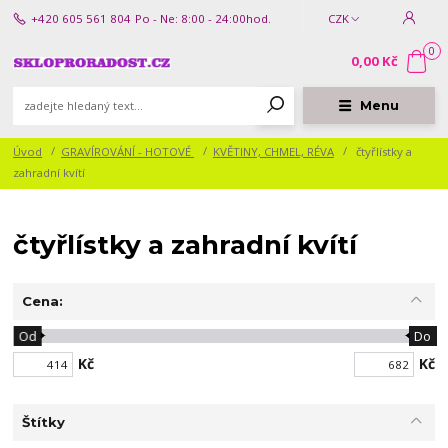
+420 605 561 804
Po - Ne: 8:00 - 24:00hod.
CZK
0
0,00 Kč
Menu
Úvod
GRAVÍROVÁNÍ - HOTOVÉ
KVĚTINY, CHMEL, RÉVA
čtyřlístky a
zahradní kvítí
čtyřlístky a zahradní kvítí
Cena:
Od
Do
Kč
Kč
Štítky