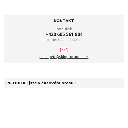
KONTAKT
Petr Bílek
+420 605 561 804
Po - Ne: 8:00 - 24:00hod.
bilek.petr@skloproradost.cz
INFOBOX : jste v časovém presu?