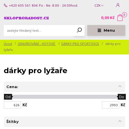
+420 605 561 804
Po - Ne: 8:00 - 24:00hod.
CZK
0
0,00 Kč
Menu
Úvod
GRAVÍROVÁNÍ - HOTOVÉ
DÁRKY PRO SPORTOVCE
dárky pro
lyžaře
dárky pro lyžaře
Cena:
Od
Do
Kč
Kč
Štítky