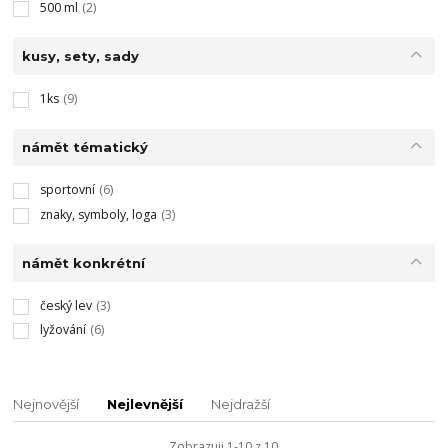
500 ml
(2)
kusy, sety, sady
1ks
(9)
námět tématický
sportovní
(6)
znaky, symboly, loga
(3)
námět konkrétní
český lev
(3)
lyžování
(6)
Nejnovější
Nejlevnější
Nejdražší
Zobrazuji 1-10 z 10