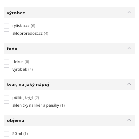
výrobce
rytiskla.cz
(6)
skloproradost.cz
(4)
řada
dekor
(6)
výrobek
(4)
tvar, na jaký nápoj
půllitr, krýgl
(2)
skleničky na likér a panáky
(1)
objemu
50 ml
(1)