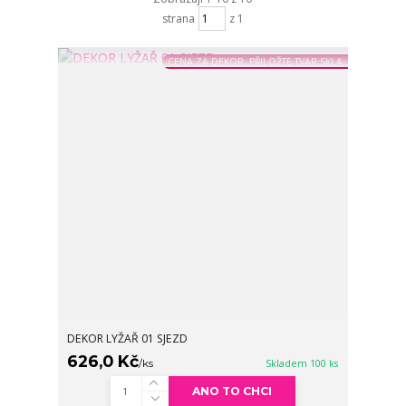
strana
z 1
CENA ZA DEKOR, PŘILOŽTE TVAR SKLA
DEKOR LYŽAŘ 01 SJEZD
626,0 Kč
/
ks
Skladem 100 ks
ANO TO CHCI