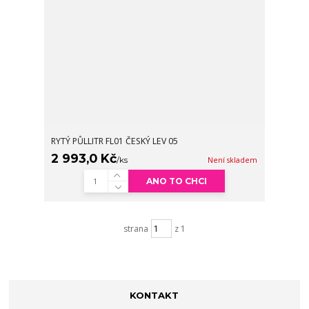
RYTÝ PŮLLITR FL01 ČESKÝ LEV 05
2 993,0 Kč
/
ks
Není skladem
ANO TO CHCI
strana
z 1
KONTAKT