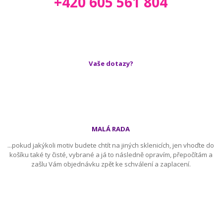
+420 605 561 804
Vaše dotazy?
MALÁ RADA
...pokud jakýkoli motiv budete chtít na jiných sklenicích, jen vhoďte do
košíku také ty čisté, vybrané a já to následně opravím, přepočítám a
zašlu Vám objednávku zpět ke schválení a zaplacení.