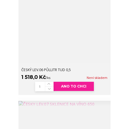
ČESKÝ LEV.06 PŮLLITR TUD 0,5
1 518,0 Kč
/
ks
Není skladem
ANO TO CHCI