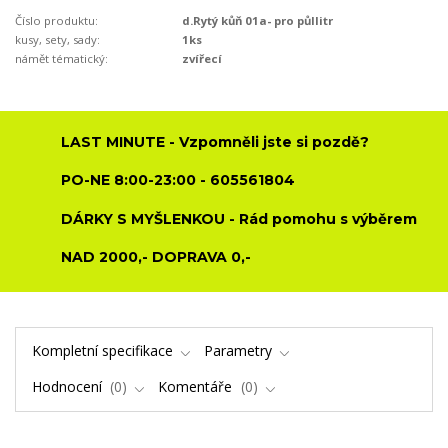
Číslo produktu:
d.Rytý kůň 01a- pro půllitr
kusy, sety, sady:
1ks
námět tématický:
zvířecí
LAST MINUTE - Vzpomněli jste si pozdě?
PO-NE 8:00-23:00 - 605561804
DÁRKY S MYŠLENKOU - Rád pomohu s výběrem
NAD 2000,- DOPRAVA 0,-
Kompletní specifikace
Parametry
Hodnocení
0
Komentáře
0