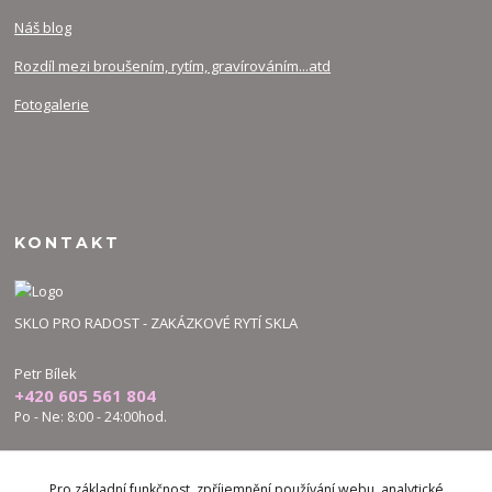
Náš blog
Rozdíl mezi broušením, rytím, gravírováním...atd
Fotogalerie
KONTAKT
SKLO PRO RADOST - ZAKÁZKOVÉ RYTÍ SKLA
Petr Bílek
+420 605 561 804
Po - Ne: 8:00 - 24:00hod.
bilek.petr@skloproradost.cz
Pro základní funkčnost, zpříjemnění používání webu, analytické