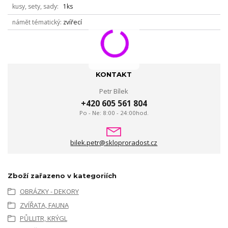
kusy, sety, sady
1ks
námět tématický
zvířecí
KONTAKT
Petr Bílek
+420 605 561 804
Po - Ne: 8:00 - 24:00hod.
bilek.petr@skloproradost.cz
Zboží zařazeno v kategoriích
OBRÁZKY - DEKORY
ZVÍŘATA, FAUNA
PŮLLITR, KRÝGL