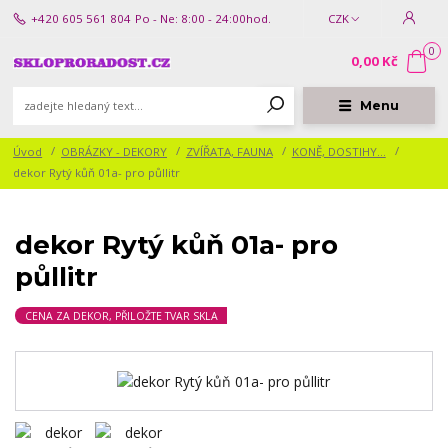
+420 605 561 804
Po - Ne: 8:00 - 24:00hod.
CZK
0
0,00 Kč
Menu
Úvod
OBRÁZKY - DEKORY
ZVÍŘATA, FAUNA
KONĚ, DOSTIHY...
dekor Rytý kůň 01a- pro půllitr
dekor Rytý kůň 01a- pro
půllitr
CENA ZA DEKOR, PŘILOŽTE TVAR SKLA