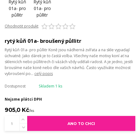
Ohodnotit produkt
rytý kůň 01a- broušený půllitr
Rytý kůň 01a- pro půllitr Koně jsou nádherná zvířata a na skle vypadají
úchvatně. Jako dárek je to častá volba. Všechny naše motivy koní ať na
sklenicích nebo půllitrech či vázách vždy udělali radost. A je jedno, jestli
brousíme naše koně nebo dle vašich návrhů. Často využíváte možnost
vybroušení po...
celý popis
Dostupnost
Skladem 1 ks
Nejsme plátci DPH
905,0 Kč
/
ks
ANO TO CHCI