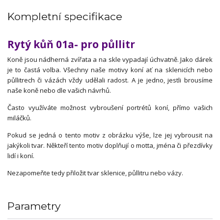
Kompletní specifikace
Rytý kůň 01a- pro půllitr
Koně jsou nádherná zvířata a na skle vypadají úchvatně. Jako dárek
je to častá volba. Všechny naše motivy koní ať na sklenicích nebo
půllitrech či vázách vždy udělali radost. A je jedno, jestli brousíme
naše koně nebo dle vašich návrhů.
Často využíváte možnost vybroušení portrétů koní, přímo vašich
miláčků.
Pokud se jedná o tento motiv z obrázku výše, lze jej vybrousit na
jakýkoli tvar. Někteří tento motiv doplňují o motta, jména či přezdívky
lidí i koní.
Nezapomeňte tedy přiložit tvar sklenice, půllitru nebo vázy.
Parametry