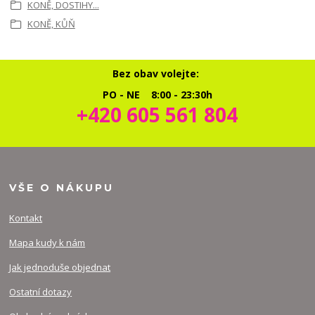
KONĚ, DOSTIHY...
KONĚ, KŮŇ
Bez obav volejte:
PO - NE 8:00 - 23:30h
+420 605 561 804
VŠE O NÁKUPU
Kontakt
Mapa kudy k nám
Jak jednoduše objednat
Ostatní dotazy