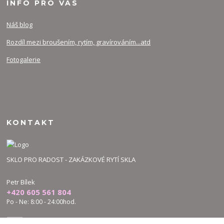
INFO PRO VÁS
Náš blog
Rozdíl mezi broušením, rytím, gravírováním...atd
Fotogalerie
KONTAKT
SKLO PRO RADOST - ZAKÁZKOVÉ RYTÍ SKLA
Petr Bílek
+420 605 561 804
Po - Ne: 8:00 - 24:00hod.
bilek.petr@skloproradost.cz