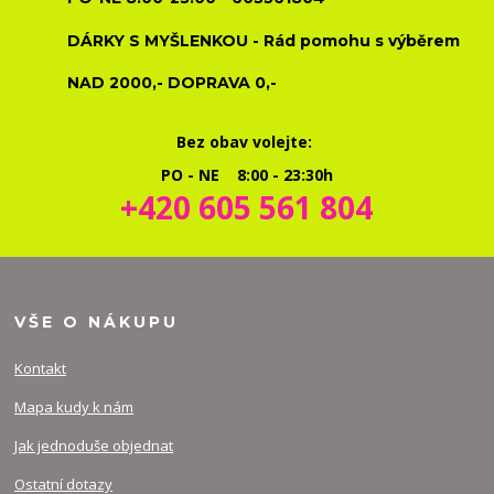
DÁRKY S MYŠLENKOU - Rád pomohu s výběrem
NAD 2000,- DOPRAVA 0,-
Bez obav volejte:
PO - NE 8:00 - 23:30h
+420 605 561 804
VŠE O NÁKUPU
Kontakt
Mapa kudy k nám
Jak jednoduše objednat
Ostatní dotazy