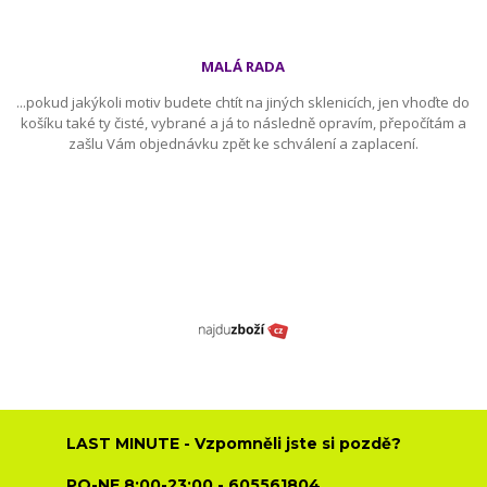
MALÁ RADA
...pokud jakýkoli motiv budete chtít na jiných sklenicích, jen vhoďte do
košíku také ty čisté, vybrané a já to následně opravím, přepočítám a
zašlu Vám objednávku zpět ke schválení a zaplacení.
LAST MINUTE - Vzpomněli jste si pozdě?
PO-NE 8:00-23:00 - 605561804