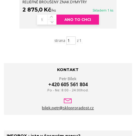
RELIÉFNĚ BROUŠENÝ ZNAK DYMYTRY
2 875,0 Kč
/
ks
Skladem 1 ks
ANO TO CHCI
strana
z 1
KONTAKT
Petr Bílek
+420 605 561 804
Po - Ne: 8:00 - 24:00hod.
bilek.petr@skloproradost.cz
INFOBOX : jste v časovém presu?