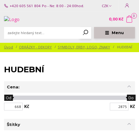
+420 605 561 804
Po - Ne: 8:00 - 24:00hod.
CZK
0
0,00 Kč
Menu
Úvod
OBRÁZKY - DEKORY
SYMBOLY, ERBY, LOGO, ZNAKY
HUDEBNÍ
HUDEBNÍ
Cena:
Od
Do
Kč
Kč
Štítky