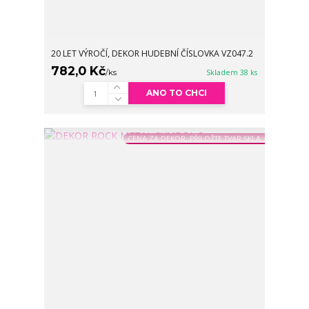
20 LET VÝROČÍ, DEKOR HUDEBNÍ ČÍSLOVKA VZ047.2
782,0 Kč
/
ks
Skladem 38 ks
ANO TO CHCI
CENA ZA DEKOR, PŘILOŽTE TVAR SKLA