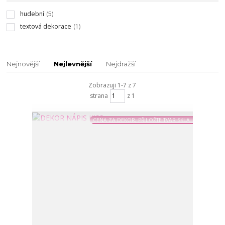
hudební
(5)
textová dekorace
(1)
Nejnovější
Nejlevnější
Nejdražší
Zobrazuji 1-7 z 7
strana
z 1
CENA ZA DEKOR, PŘILOŽTE TVAR SKLA