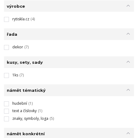
výrobce
rytiskla.cz
(4)
řada
dekor
(7)
kusy, sety, sady
1ks
(7)
námět tématický
hudební
(1)
text a číslovky
(1)
znaky, symboly, loga
(5)
námět konkrétní