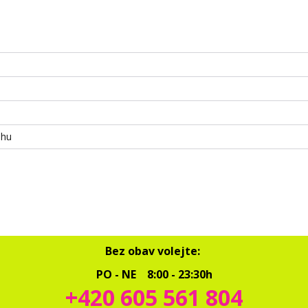
uhu
Bez obav volejte:
PO - NE 8:00 - 23:30h
+420 605 561 804