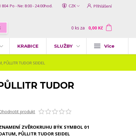
1 804
Po - Ne: 8:00 - 24:00hod.
CZK
Přihlášení
0
ks
za
0,00 Kč
t
KRABICE
SLUŽBY
Více
 PŮLLITR TUDOR SEIDEL
PŮLLITR TUDOR
Ohodnotit produkt
ZNAMENÍ ZVĚROKRUHU BÝK SYMBOL 01
DATUM, PŮLLITR TUDOR SEIDEL