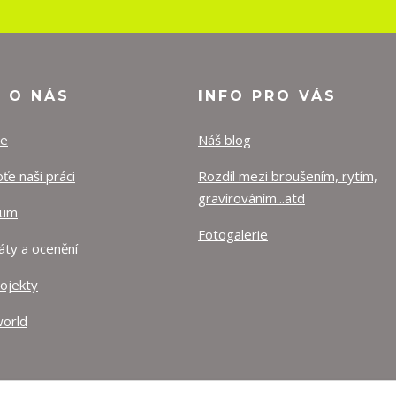
O O NÁS
INFO PRO VÁS
ze
Náš blog
e naši práci
Rozdíl mezi broušením, rytím,
gravírováním...atd
lum
Fotogalerie
káty a ocenění
rojekty
orld