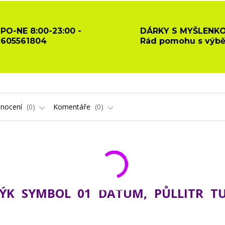
PO-NE 8:00-23:00 -
DÁRKY S MYŠLENKO
605561804
Rád pomohu s výb
nocení
0
Komentáře
0
ÝK SYMBOL 01 DATUM, PŮLLITR T