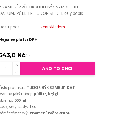
ZNAMENÍ ZVĚROKRUHU BÝK SYMBOL 01
DATUM, PŮLLITR TUDOR SEIDEL
celý popis
Dostupnost
Není skladem
Nejsme plátci DPH
543,0 Kč
/
ks
ANO TO CHCI
Číslo produktu:
TUDOR BÝK SZMB.01 DAT
tvar, na jaký nápoj:
půllitr, krýgl
objemu:
500 ml
kusy, sety, sady:
1ks
námět tématický:
znamení zvěrokruhu