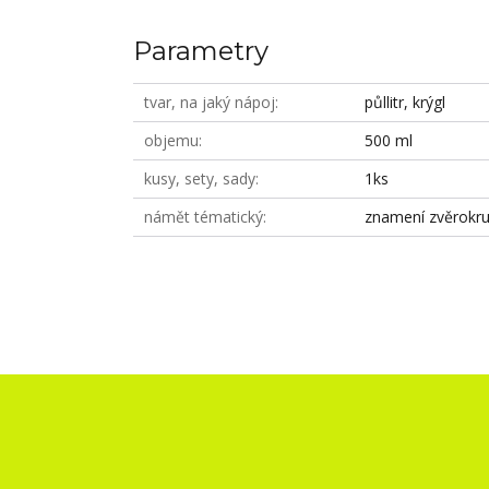
Parametry
tvar, na jaký nápoj
půllitr, krýgl
objemu
500 ml
kusy, sety, sady
1ks
námět tématický
znamení zvěrokr