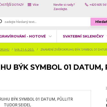
ČASTĚJŠÍ DOTAZY
Více
Nevíte si rady?
+420 605 56
Zavolejte.
Hleda
GRAVÍROVÁNÍ - HOTOVÉ
SVATEBNÍ SKLENIČKY
KRUHU
býk 21.4.-20.5.
ZNAMENÍ ZVĚROKRUHU BÝK SYMBOL 01 DATUM,
HU BÝK SYMBOL 01 DATUM, 