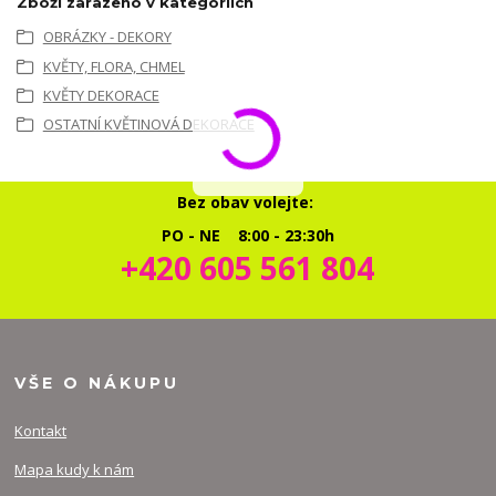
Zboží zařazeno v kategoriích
OBRÁZKY - DEKORY
KVĚTY, FLORA, CHMEL
KVĚTY DEKORACE
OSTATNÍ KVĚTINOVÁ DEKORACE
Bez obav volejte:
PO - NE 8:00 - 23:30h
+420 605 561 804
VŠE O NÁKUPU
Kontakt
Mapa kudy k nám