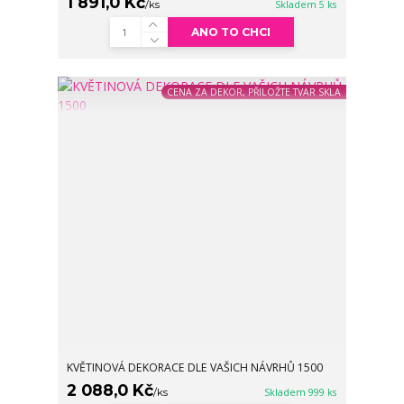
1 891,0 Kč
/
ks
Skladem 5 ks
ANO TO CHCI
CENA ZA DEKOR, PŘILOŽTE TVAR SKLA
KVĚTINOVÁ DEKORACE DLE VAŠICH NÁVRHŮ 1500
2 088,0 Kč
/
ks
Skladem 999 ks