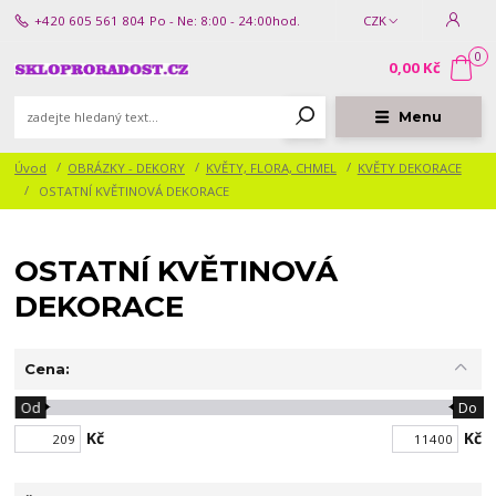
+420 605 561 804
Po - Ne: 8:00 - 24:00hod.
CZK
0
0,00 Kč
Menu
Úvod
OBRÁZKY - DEKORY
KVĚTY, FLORA, CHMEL
KVĚTY DEKORACE
OSTATNÍ KVĚTINOVÁ DEKORACE
OSTATNÍ KVĚTINOVÁ
DEKORACE
Cena:
Od
Do
Kč
Kč