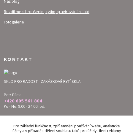
Náš blog
Rozdíl mezi broušením, rytím, gravírováním...atd
Fotogalerie
KONTAKT
SKLO PRO RADOST - ZAKÁZKOVÉ RYTÍ SKLA
Petr Bílek
+420 605 561 804
Po - Ne: 8:00 - 24:00hod.
bilek.petr@skloproradost.cz
Pro základní funkčnost, zpříjemnění používání webu, analytické
účely a v případě udělení souhlasu také pro účely cílení reklamy