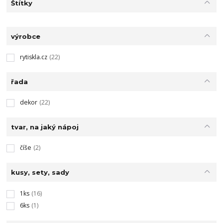
Štítky
výrobce
rytiskla.cz
(22)
řada
dekor
(22)
tvar, na jaký nápoj
číše
(2)
kusy, sety, sady
1ks
(16)
6ks
(1)