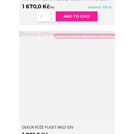
1 670,0 Kč
/
ks
Skladem 100 ks
ANO TO CHCI
CENA ZA DEKOR, PŘILOŽTE TVAR SKLA
DEKOR RŮŽE PUGET.WILD 03V