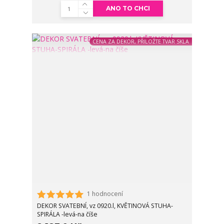
ANO TO CHCI
CENA ZA DEKOR, PŘILOŽTE TVAR SKLA
1 hodnocení
DEKOR SVATEBNÍ, vz 0920.l, KVĚTINOVÁ STUHA-
SPIRÁLA -levá-na číše