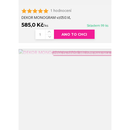
1 hodnocení
DEKOR MONOGRAM vz050.VL
585,0 Kč
/
ks
Skladem 99 ks
ANO TO CHCI
CENA ZA DEKOR, PŘILOŽTE TVAR SKLA