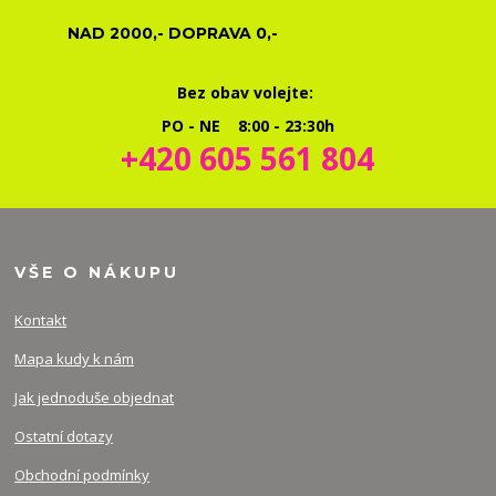
NAD 2000,- DOPRAVA 0,-
Bez obav volejte:
PO - NE 8:00 - 23:30h
+420 605 561 804
VŠE O NÁKUPU
Kontakt
Mapa kudy k nám
Jak jednoduše objednat
Ostatní dotazy
Obchodní podmínky