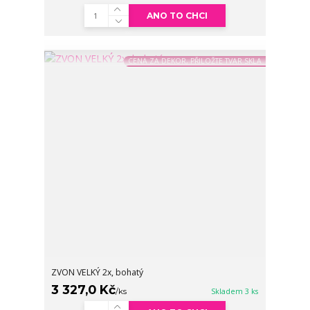
ANO TO CHCI
CENA ZA DEKOR, PŘILOŽTE TVAR SKLA
ZVON VELKÝ 2x, bohatý
3 327,0 Kč
/
ks
Skladem 3 ks