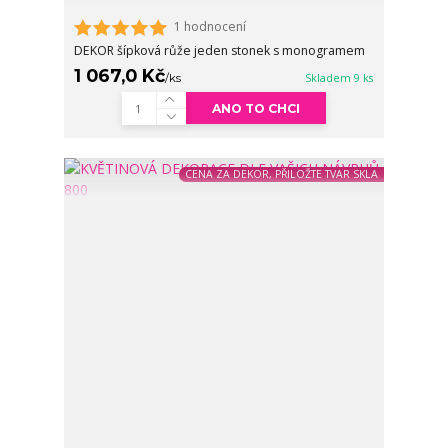
1 hodnocení
DEKOR šípková růže jeden stonek s monogramem
1 067,0 Kč
/
ks
Skladem 9 ks
ANO TO CHCI
CENA ZA DEKOR, PŘILOŽTE TVAR SKLA