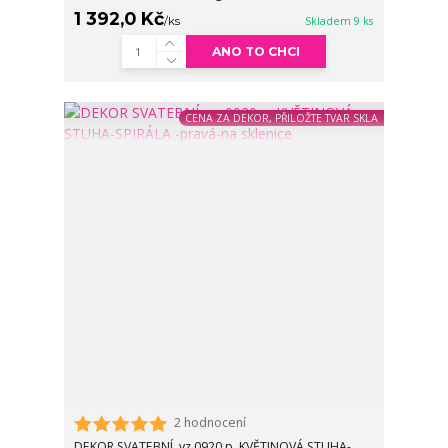
1 392,0 Kč
/
ks
Skladem 9 ks
ANO TO CHCI
CENA ZA DEKOR, PŘILOŽTE TVAR SKLA
2 hodnocení
DEKOR SVATEBNÍ, vz 0920.p, KVĚTINOVÁ STUHA-