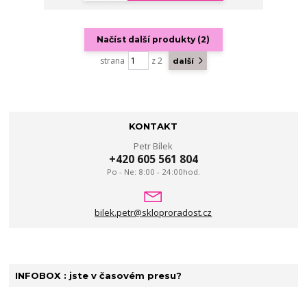
Načíst další produkty (2)
strana
z 2
další
KONTAKT
Petr Bílek
+420 605 561 804
Po - Ne: 8:00 - 24:00hod.
bilek.petr@skloproradost.cz
INFOBOX : jste v časovém presu?