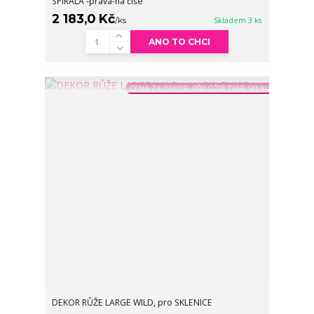
SPIRÁLA -pravá-na číše
2 183,0 Kč
/
ks
Skladem 3 ks
ANO TO CHCI
CENA ZA DEKOR, PŘILOŽTE TVAR SKLA
DEKOR RŮŽE LARGE WILD, pro SKLENICE