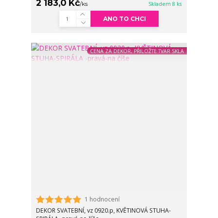
2 183,0 Kč
/
ks
Skladem 8 ks
ANO TO CHCI
CENA ZA DEKOR, PŘILOŽTE TVAR SKLA
1 hodnocení
DEKOR SVATEBNÍ, vz 0920.p, KVĚTINOVÁ STUHA-