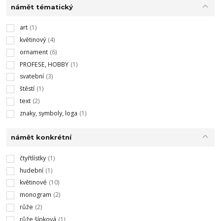
námět tématický
art
(1)
květinový
(4)
ornament
(6)
PROFESE, HOBBY
(1)
svatební
(3)
štěstí
(1)
text
(2)
znaky, symboly, loga
(1)
námět konkrétní
čtyřtlístky
(1)
hudební
(1)
květinové
(10)
monogram
(2)
růže
(2)
růže šípková
(1)