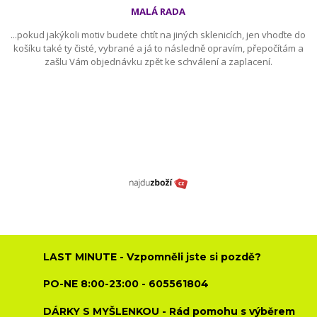
MALÁ RADA
...pokud jakýkoli motiv budete chtít na jiných sklenicích, jen vhoďte do
košíku také ty čisté, vybrané a já to následně opravím, přepočítám a
zašlu Vám objednávku zpět ke schválení a zaplacení.
LAST MINUTE - Vzpomněli jste si pozdě?
PO-NE 8:00-23:00 - 605561804
DÁRKY S MYŠLENKOU - Rád pomohu s výběrem