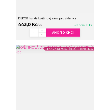
DEKOR ,kulatý květinový rám, pro sklenice
443,0 Kč
/
ks
Skladem 10 ks
ANO TO CHCI
CENA ZA DEKOR, PŘILOŽTE TVAR SKLA