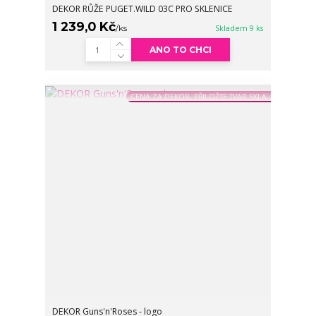
DEKOR RŮŽE PUGET.WILD 03C PRO SKLENICE
1 239,0 Kč
/
ks
Skladem 9 ks
ANO TO CHCI
CENA ZA DEKOR, PŘILOŽTE TVAR SKLA
DEKOR Guns'n'Roses - logo