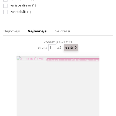
variace dřevo
(1)
zahrádkáři
(1)
Nejnovější
Nejlevnější
Nejdražší
Zobrazuji 1-21 z 23
strana
z 2
další
CENA ZA DEKOR, PŘILOŽTE TVAR SKLA