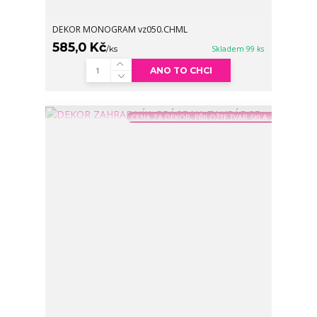
DEKOR MONOGRAM vz050.CHML
585,0 Kč
/
ks
Skladem 99 ks
ANO TO CHCI
CENA ZA DEKOR, PŘILOŽTE TVAR SKLA