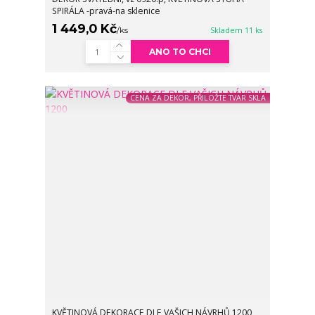
SPIRÁLA -pravá-na sklenice
1 449,0 Kč
/
ks
Skladem 11 ks
ANO TO CHCI
CENA ZA DEKOR, PŘILOŽTE TVAR SKLA
KVĚTINOVÁ DEKORACE DLE VAŠICH NÁVRHŮ 1200