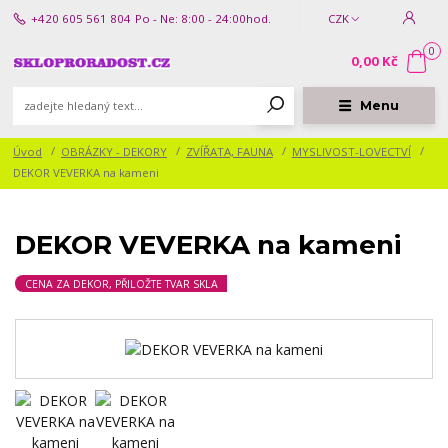
+420 605 561 804
Po - Ne: 8:00 - 24:00hod.
CZK
0
0,00 Kč
Menu
Úvod
OBRÁZKY - DEKORY
ZVÍŘATA, FAUNA
MYSLIVOST-LOVECTVÍ
DEKOR VEVERKA na kameni
DEKOR VEVERKA na kameni
CENA ZA DEKOR, PŘILOŽTE TVAR SKLA