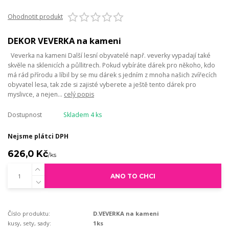
Ohodnotit produkt
DEKOR VEVERKA na kameni
Veverka na kameni Další lesní obyvatelé např. veverky vypadají také
skvěle na sklenicích a půllitrech. Pokud vybíráte dárek pro někoho, kdo
má rád přírodu a líbil by se mu dárek s jedním z mnoha našich zvířecích
obyvatel lesa, tak zde si zajisté vyberete a ještě tento dárek pro
myslivce, a nejen...
celý popis
Dostupnost
Skladem 4 ks
Nejsme plátci DPH
626,0 Kč
/
ks
ANO TO CHCI
Číslo produktu:
D.VEVERKA na kameni
kusy, sety, sady:
1ks