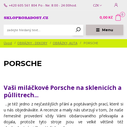
+420 605 561 804
Po - Ne: 8:00 - 24:00hod.
CZK
0
0,00 Kč
Menu
Úvod
OBRÁZKY - DEKORY
OBRÁZKY, AUTA
PORSCHE
PORSCHE
Vaši miláčkové Porsche na sklenicích a
půllitrech...
...je též jedno z nejčastějších přání a poptávaných prací, které si
u nás objednáváte. A recenze a maily nás utvrzují v tom, že naše
řemeslné provedení vždy Vámi obdarovaného překvapila a
dojala, protože tyto stroje jsou ve velké většině též