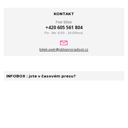
KONTAKT
Petr Bílek
+420 605 561 804
Po - Ne: 8:00 - 24:00hod.
bilek.petr@skloproradost.cz
INFOBOX : jste v časovém presu?