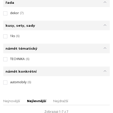
řada
dekor
(7)
kusy, sety, sady
1ks
(6)
námět tématický
TECHNIKA
(6)
námět konkrétní
automobily
(6)
Nejnovější
Nejlevnější
Nejdražší
Zobrazuji 1-7 z 7