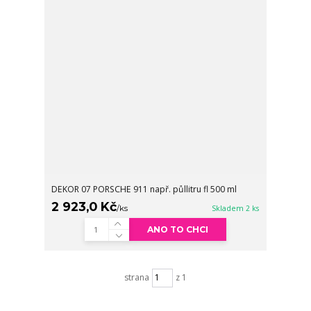
DEKOR 07 PORSCHE 911 např. půllitru fl 500 ml
2 923,0 Kč
/
ks
Skladem 2 ks
ANO TO CHCI
strana
z 1