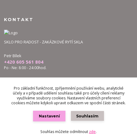
KONTAKT
SKLO PRO RADOST - ZAKÁZKOVÉ RYTÍ SKLA
Petr Bílek
+420 605 561 804
Po - Ne: 8:00 - 24:00hod.
bilek.petr@skloproradost.cz
Pro základní funkčnost, zpříjemnění používání webu, analytické
účely a v případě udělení souhlasu také pro účely cílení reklamy
využíváme soubory cookies. Nastavení vlastních preferencí
cookies můžete kdykoli upravit odkazem ve spodní části stránek.
Nastavení
Souhlasím
Vytvořeno na
Eshop-rychle.cz
Souhlas můžete odmítnout
zde
.