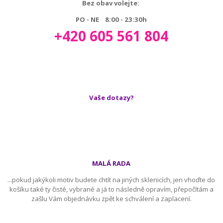
Bez obav volejte:
PO - NE 8:00 - 23:30h
+420 605 561 804
Vaše dotazy?
MALÁ RADA
...pokud jakýkoli motiv budete chtít na jiných sklenicích, jen vhoďte do
košíku také ty čisté, vybrané a já to následně opravím, přepočítám a
zašlu Vám objednávku zpět ke schválení a zaplacení.