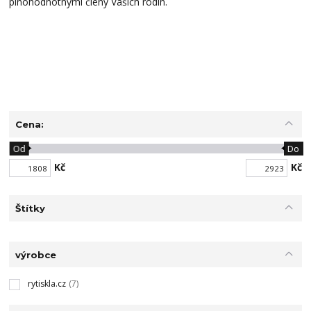
plnohodnotnými členy Vašich rodin.
Cena:
Od
Do
Kč
Kč
Štítky
výrobce
rytiskla.cz
(7)