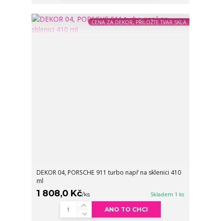
CENA ZA DEKOR, PŘILOŽTE TVAR SKLA
DEKOR 04, PORSCHE 911 turbo např na sklenici 410
ml
1 808,0 Kč
/
ks
Skladem 1 ks
ANO TO CHCI