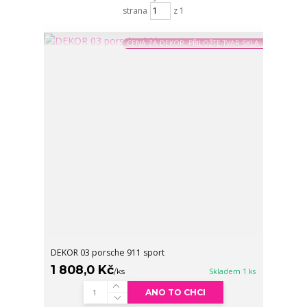
strana
z 1
CENA ZA DEKOR, PŘILOŽTE TVAR SKLA
DEKOR 03 porsche 911 sport
1 808,0 Kč
/
ks
Skladem 1 ks
ANO TO CHCI