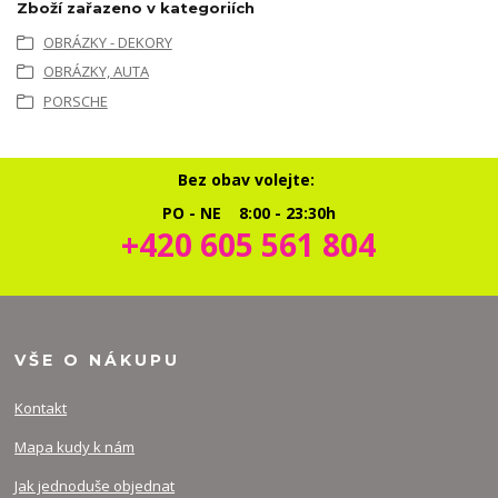
Zboží zařazeno v kategoriích
OBRÁZKY - DEKORY
OBRÁZKY, AUTA
PORSCHE
Bez obav volejte:
PO - NE 8:00 - 23:30h
+420 605 561 804
VŠE O NÁKUPU
Kontakt
Mapa kudy k nám
Jak jednoduše objednat