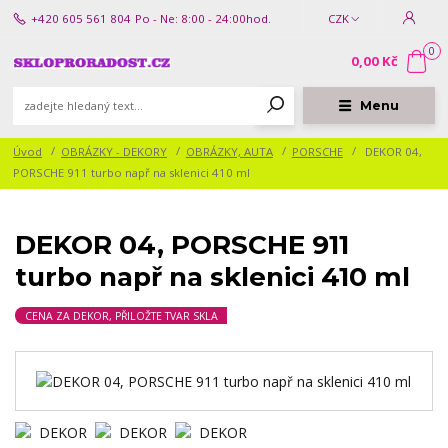
+420 605 561 804
Po - Ne: 8:00 - 24:00hod.
CZK
0
0,00 Kč
Menu
Úvod
OBRÁZKY - DEKORY
OBRÁZKY, AUTA
PORSCHE
DEKOR 04,
PORSCHE 911 turbo např na sklenici 410 ml
DEKOR 04, PORSCHE 911
turbo např na sklenici 410 ml
CENA ZA DEKOR, PŘILOŽTE TVAR SKLA