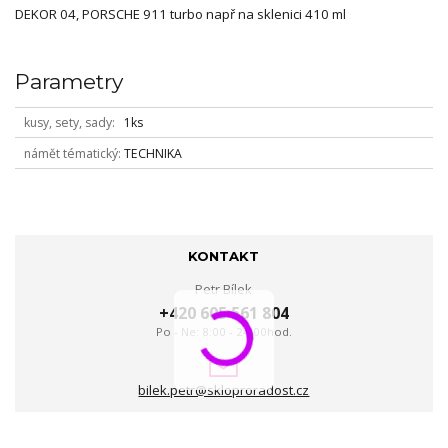
DEKOR 04, PORSCHE 911 turbo např na sklenici 410 ml
Parametry
kusy, sety, sady
1ks
námět tématický
TECHNIKA
KONTAKT
Petr Bílek
+420 605 561 804
Po - Ne: 8:00 - 24:00hod.
bilek.petr@skloproradost.cz