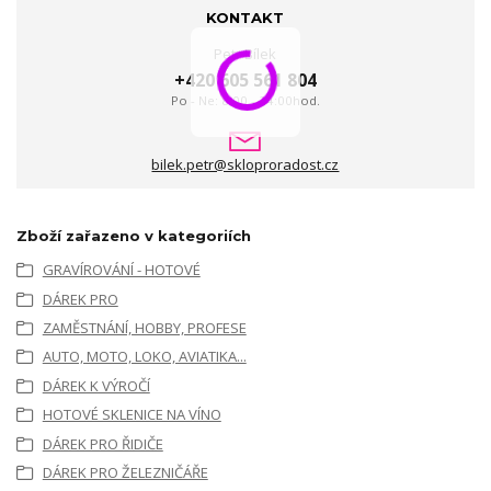
KONTAKT
Petr Bílek
+420 605 561 804
Po - Ne: 8:00 - 24:00hod.
bilek.petr@skloproradost.cz
Zboží zařazeno v kategoriích
GRAVÍROVÁNÍ - HOTOVÉ
DÁREK PRO
ZAMĚSTNÁNÍ, HOBBY, PROFESE
AUTO, MOTO, LOKO, AVIATIKA...
DÁREK K VÝROČÍ
HOTOVÉ SKLENICE NA VÍNO
DÁREK PRO ŘIDIČE
DÁREK PRO ŽELEZNIČÁŘE