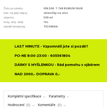
Číslo produktu:
VIN.500. T 748 RUMUN FAUR
tvar, na jaký nápoj:
skleničky na víno
objemu:
500 ml
kusy, sety, sady:
1ks
námět tématický:
TECHNIKA
LAST MINUTE - Vzpomněli jste si pozdě?
PO-NE 8:00-23:00 - 605561804
DÁRKY S MYŠLENKOU - Rád pomohu s výběrem
NAD 2000,- DOPRAVA 0,-
Kompletní specifikace
Parametry
Hodnocení
0
Komentáře
0