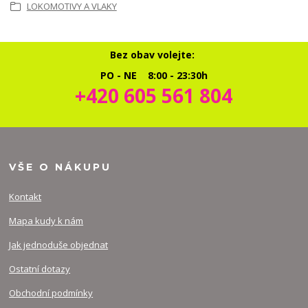
LOKOMOTIVY A VLAKY
Bez obav volejte:
PO - NE 8:00 - 23:30h
+420 605 561 804
VŠE O NÁKUPU
Kontakt
Mapa kudy k nám
Jak jednoduše objednat
Ostatní dotazy
Obchodní podmínky