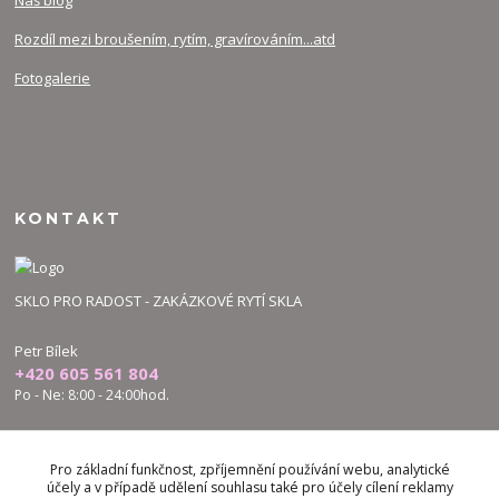
Náš blog
Rozdíl mezi broušením, rytím, gravírováním...atd
Fotogalerie
KONTAKT
SKLO PRO RADOST - ZAKÁZKOVÉ RYTÍ SKLA
Petr Bílek
+420 605 561 804
Po - Ne: 8:00 - 24:00hod.
bilek.petr@skloproradost.cz
Pro základní funkčnost, zpříjemnění používání webu, analytické
účely a v případě udělení souhlasu také pro účely cílení reklamy