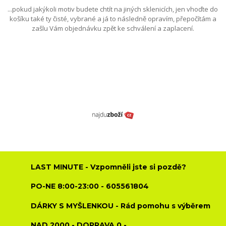
...pokud jakýkoli motiv budete chtít na jiných sklenicích, jen vhoďte do
košíku také ty čisté, vybrané a já to následně opravím, přepočítám a
zašlu Vám objednávku zpět ke schválení a zaplacení.
LAST MINUTE - Vzpomněli jste si pozdě?
PO-NE 8:00-23:00 - 605561804
DÁRKY S MYŠLENKOU - Rád pomohu s výběrem
NAD 2000,- DOPRAVA 0,-