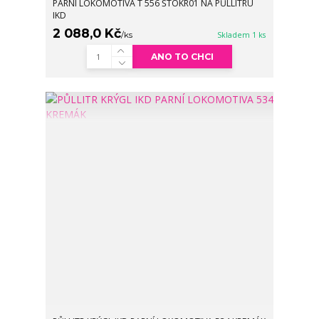
PARNÍ LOKOMOTIVA T 556 ŠTOKR01 NA PŮLLITRU
IKD
2 088,0 Kč
/
ks
Skladem 1 ks
ANO TO CHCI