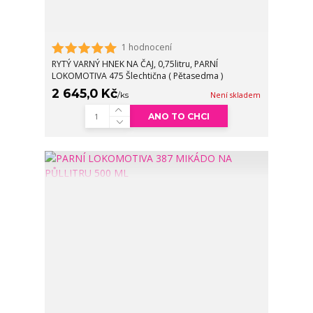
1 hodnocení
RYTÝ VARNÝ HNEK NA ČAJ, 0,75litru, PARNÍ
LOKOMOTIVA 475 Šlechtična ( Pětasedma )
2 645,0 Kč
/
ks
Není skladem
ANO TO CHCI