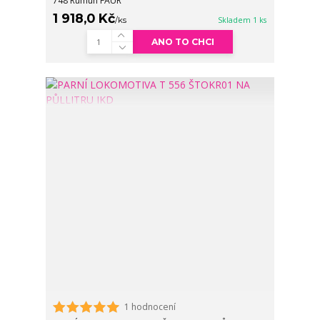
748 Rumun FAUR
1 918,0 Kč
/
ks
Skladem 1 ks
ANO TO CHCI
1 hodnocení