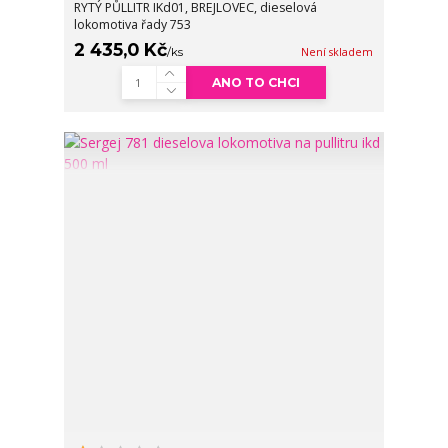
RYTÝ PŮLLITR IKd01, BREJLOVEC, dieselová
lokomotiva řady 753
2 435,0 Kč
/
ks
Není skladem
ANO TO CHCI