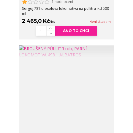
1 hodnocení
Sergej 781 dieselova lokomotiva na pullitru ikd 500
ml
2 465,0 Kč
/
ks
Není skladem
ANO TO CHCI