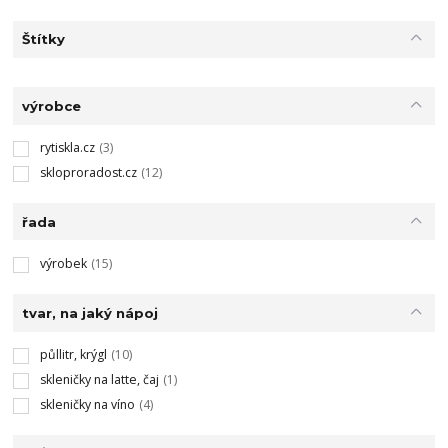
Štítky
výrobce
rytiskla.cz
(3)
skloproradost.cz
(12)
řada
výrobek
(15)
tvar, na jaký nápoj
půllitr, krýgl
(10)
skleničky na latte, čaj
(1)
skleničky na víno
(4)