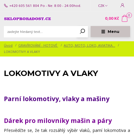
+420 605 561 804
Po - Ne: 8:00 - 24:00hod.
CZK
0
0,00 Kč
Menu
Úvod
GRAVÍROVÁNÍ - HOTOVÉ
AUTO, MOTO, LOKO, AVIATIKA...
LOKOMOTIVY A VLAKY
LOKOMOTIVY A VLAKY
Parní lokomotivy, vlaky a mašiny
Dárek pro milovníky mašin a páry
Přesvědčte se, že tak rozsáhlý výběr vlaků, parní lokomotiva a