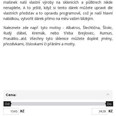
mašinek naší vlastní výroby na sklenicích a půllitrech nikde
nenajdete, A to ještě, když si tento dárek můžete upravit dle
vlastních představ a to opravdu programově, což je naší hlavní
nabídkou, vytvořit dárek přímo na míru vašim blízkým.
Naleznete zde např. tyto motivy - Albatros, Šlechtična, Štokr,
Rudý ďábel, Kremák, nebo třeba Brejlovec, Rumun,
Prasátko...atd. Všechny tyto sklenice můžete doplnit jmény,
přezdívkami, číslovkami či přáními a motty.
Cena:
Od
Do
Kč
Kč