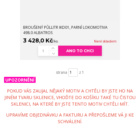
BROUŠENÝ PŮLLITR IKD01, PARNÍ LOKOMOTIVA
498.0 ALBATROS
3 428,0 Kč
/
ks
Není skladem
ANO TO CHCI
strana
z 1
UPOZORNĚNÍ
POKUD VÁS ZAUJAL NĚJAKÝ MOTIV A CHTĚLI BY JSTE HO NA
JINÉM TVARU SKLENICE, VHOĎTE DO KOŠÍKU TAKÉ TU ČISTOU
SKLENICI, NA KTERÉ BY JSTE TENTO MOTIV CHTĚLI MÍT.
UPRAVÍME OBJEDNÁVKU A FAKTURU A PŘEPOŠLEME VÁ JI KE
SCHVÁLENÍ.