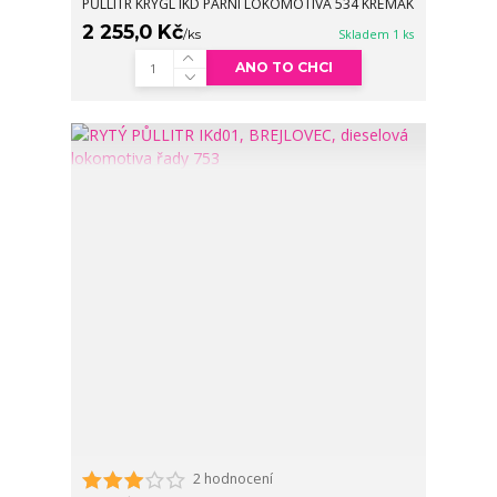
PŮLLITR KRÝGL IKD PARNÍ LOKOMOTIVA 534 KREMÁK
2 255,0 Kč
/
ks
Skladem 1 ks
ANO TO CHCI
2 hodnocení