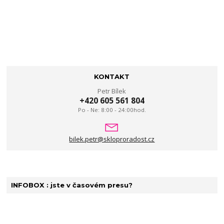
KONTAKT
Petr Bílek
+420 605 561 804
Po - Ne: 8:00 - 24:00hod.
bilek.petr@skloproradost.cz
INFOBOX : jste v časovém presu?