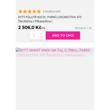
2 hodnocení
RYTÝ PůLLITR IKd 01, PARNÍ LOKOMOTIVA 475
Šlechtična ( Pětasedma )
2 506,0 Kč
/
ks
Skladem 1 ks
ANO TO CHCI