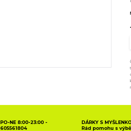
PO-NE 8:00-23:00 -
DÁRKY S MYŠLENKO
605561804
Rád pomohu s výb