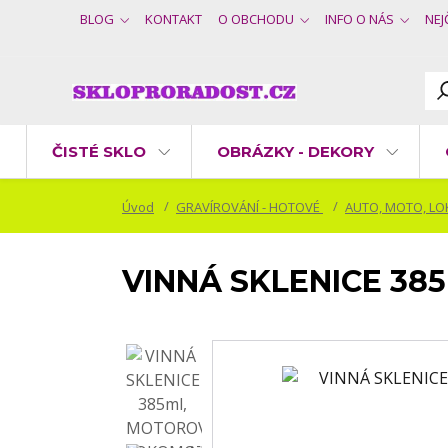
BLOG
KONTAKT
O OBCHODU
INFO O NÁS
NEJ
ČISTÉ SKLO
OBRÁZKY - DEKORY
Úvod
GRAVÍROVÁNÍ - HOTOVÉ
AUTO, MOTO, LOKO
VINNÁ SKLENICE 38