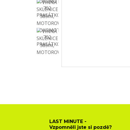
LAST MINUTE -
Vzpomněli jste si pozdě?