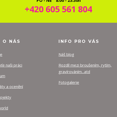
PO - NE 8:00 - 23:30h
+420 605 561 804
O O NÁS
INFO PRO VÁS
ze
Náš blog
e naši práci
Rozdíl mezi broušením, rytím,
gravírováním...atd
lum
Fotogalerie
káty a ocenění
rojekty
orld