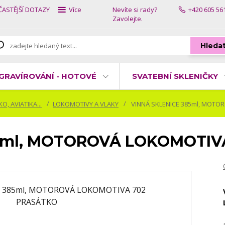
ČASTĚJŠÍ DOTAZY
Více
Nevíte si rady?
+420 605 56
Zavolejte.
Hleda
GRAVÍROVÁNÍ - HOTOVÉ
SVATEBNÍ SKLENIČKY
, AVIATIKA...
LOKOMOTIVY A VLAKY
VINNÁ SKLENICE 385ml, MOTO
5ml, MOTOROVÁ LOKOMOTIV