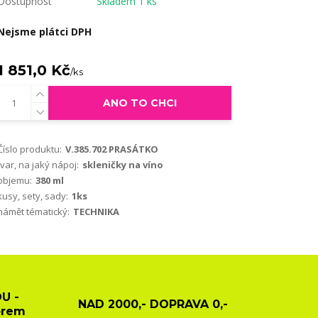
Dostupnost
Skladem 1 ks
Nejsme plátci DPH
1 851,0 Kč
/
ks
ANO TO CHCI
Číslo produktu:
V.385.702 PRASÁTKO
tvar, na jaký nápoj:
skleničky na víno
objemu:
380 ml
kusy, sety, sady:
1ks
námět tématický:
TECHNIKA
U -
NAD 2000,- DOPRAVA 0,-
ěrem