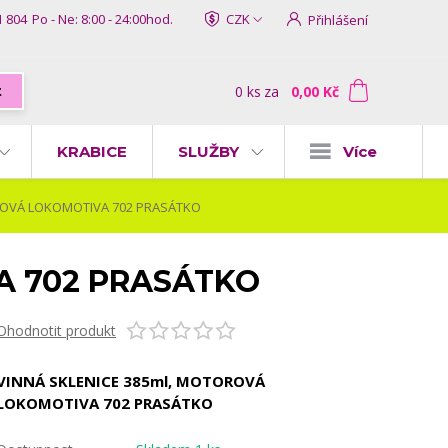
1 804
Po - Ne: 8:00 - 24:00hod.
CZK
Přihlášení
0
ks
za
0,00 Kč
t
KRABICE
SLUŽBY
Více
ROVÁ LOKOMOTIVA 702 PRASÁTKO
A 702 PRASÁTKO
Ohodnotit produkt
VINNÁ SKLENICE 385ml, MOTOROVÁ
LOKOMOTIVA 702 PRASÁTKO