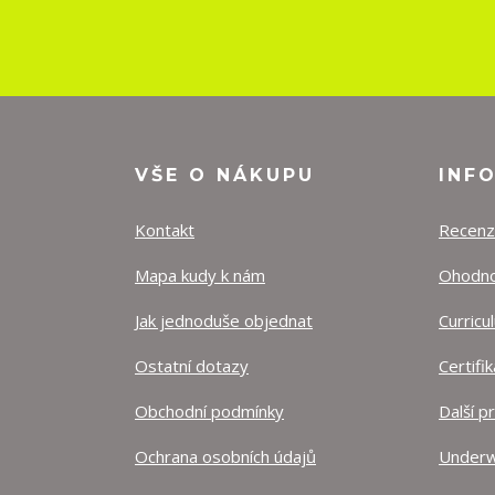
VŠE O NÁKUPU
INF
Kontakt
Recen
Mapa kudy k nám
Ohodnoť
Jak jednoduše objednat
Curricu
Ostatní dotazy
Certifi
Obchodní podmínky
Další p
Ochrana osobních údajů
Underw