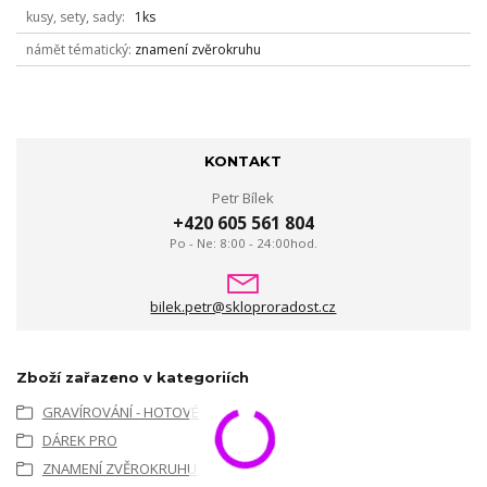
kusy, sety, sady
1ks
námět tématický
znamení zvěrokruhu
KONTAKT
Petr Bílek
+420 605 561 804
Po - Ne: 8:00 - 24:00hod.
bilek.petr@skloproradost.cz
Zboží zařazeno v kategoriích
GRAVÍROVÁNÍ - HOTOVÉ
DÁREK PRO
ZNAMENÍ ZVĚROKRUHU