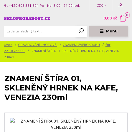
+420 605 561 804
Po - Ne: 8:00 - 24:00hod.
CZK
0
0,00 Kč
Menu
Úvod
GRAVÍROVÁNÍ - HOTOVÉ
ZNAMENÍ ZVĚROKRUHU
štír
22.10.-22.11.
ZNAMENÍ ŠTÍRA 01, SKLENĚNÝ HRNEK NA KAFE, VENEZIA
230ml
ZNAMENÍ ŠTÍRA 01,
SKLENĚNÝ HRNEK NA KAFE,
VENEZIA 230ml