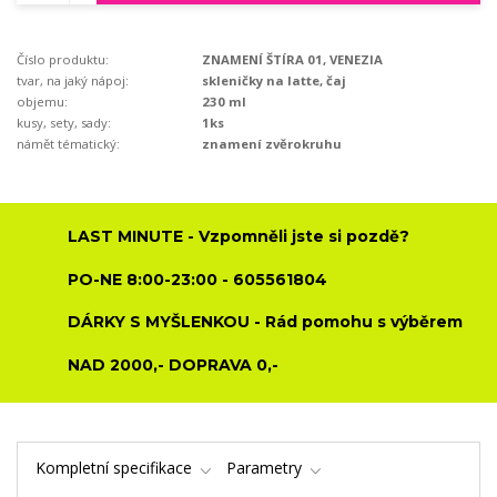
Číslo produktu:
ZNAMENÍ ŠTÍRA 01, VENEZIA
tvar, na jaký nápoj:
skleničky na latte, čaj
objemu:
230 ml
kusy, sety, sady:
1ks
námět tématický:
znamení zvěrokruhu
LAST MINUTE - Vzpomněli jste si pozdě?
PO-NE 8:00-23:00 - 605561804
DÁRKY S MYŠLENKOU - Rád pomohu s výběrem
NAD 2000,- DOPRAVA 0,-
Kompletní specifikace
Parametry