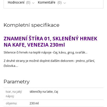
Hodnocení
0
Komentáře
0
Kompletní specifikace
ZNAMENÍ ŠTÍRA 01, SKLENĚNÝ HRNEK
NA KAFE, VENEZIA 230ml
Sklenice či hrnek na teplé nápoje -čaj, kávu, grog, svařák...
Z druhé strany je možné doplnit dalším dekorem - jméno, přání,
číslovka....
Parametry
tvar, na jaký
skleničky na latte, čaj
nápoj
objemu
230 ml