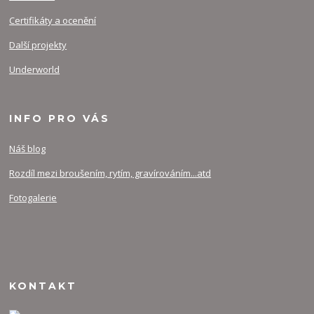
Certifikáty a ocenění
Další projekty
Underworld
INFO PRO VÁS
Náš blog
Rozdíl mezi broušením, rytím, gravírováním...atd
Fotogalerie
KONTAKT