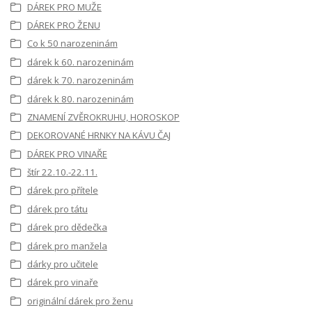
DÁREK PRO MUŽE
DÁREK PRO ŽENU
Co k 50 narozeninám
dárek k 60. narozeninám
dárek k 70. narozeninám
dárek k 80. narozeninám
ZNAMENÍ ZVĚROKRUHU, HOROSKOP
DEKOROVANÉ HRNKY NA KÁVU ČAJ
DÁREK PRO VINAŘE
štír 22.10.-22.11.
dárek pro přítele
dárek pro tátu
dárek pro dědečka
dárek pro manžela
dárky pro učitele
dárek pro vinaře
originální dárek pro ženu