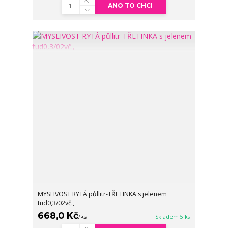
ANO TO CHCI
MYSLIVOST RYTÁ půllitr-TŘETINKA s jelenem
tud0,3/02vč.,
668,0 Kč
/
ks
Skladem 5 ks