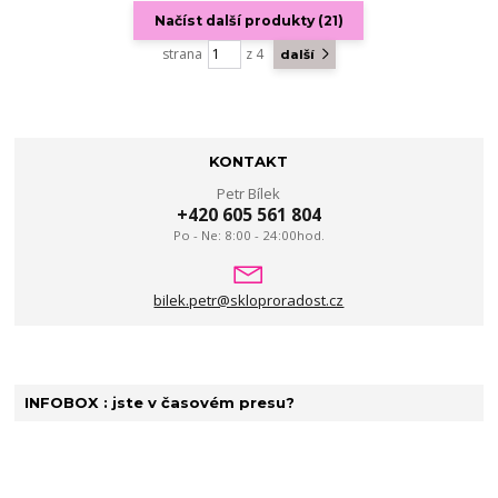
Načíst další produkty (21)
strana
z 4
další
KONTAKT
Petr Bílek
+420 605 561 804
Po - Ne: 8:00 - 24:00hod.
bilek.petr@skloproradost.cz
INFOBOX : jste v časovém presu?