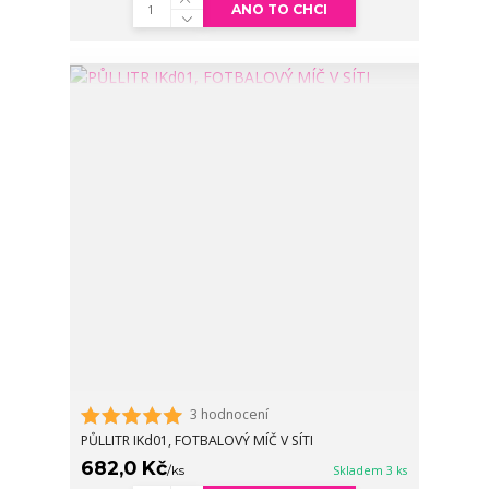
ANO TO CHCI
3 hodnocení
PŮLLITR IKd01, FOTBALOVÝ MÍČ V SÍTI
682,0 Kč
/
ks
Skladem 3 ks