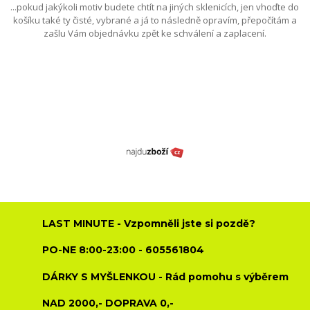
...pokud jakýkoli motiv budete chtít na jiných sklenicích, jen vhoďte do
košíku také ty čisté, vybrané a já to následně opravím, přepočítám a
zašlu Vám objednávku zpět ke schválení a zaplacení.
LAST MINUTE - Vzpomněli jste si pozdě?
PO-NE 8:00-23:00 - 605561804
DÁRKY S MYŠLENKOU - Rád pomohu s výběrem
NAD 2000,- DOPRAVA 0,-