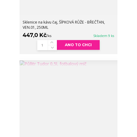
Sklenice na kávu čaj, ŠÍPKOVÁ RŮŽE - BŘEČŤAN,
VEN.01, 250ML
447,0 Kč
/
ks
Skladem 9 ks
ANO TO CHCI