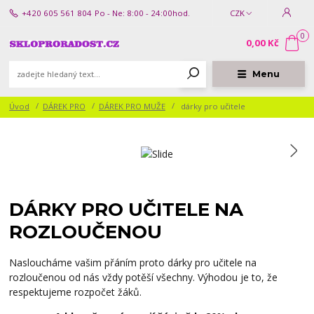
+420 605 561 804
Po - Ne: 8:00 - 24:00hod.
CZK
0
0,00 Kč
Menu
Úvod
DÁREK PRO
DÁREK PRO MUŽE
dárky pro učitele
DÁRKY PRO UČITELE NA
ROZLOUČENOU
Nasloucháme vašim přáním proto dárky pro učitele na
rozloučenou od nás vždy potěší všechny. Výhodou je to, že
respektujeme rozpočet žáků.