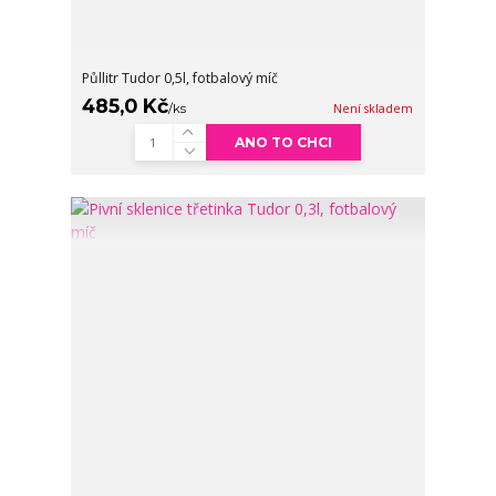
Půllitr Tudor 0,5l, fotbalový míč
485,0 Kč
/
ks
Není skladem
ANO TO CHCI