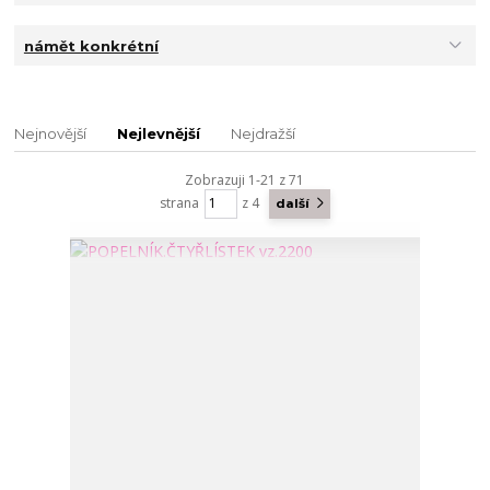
námět konkrétní
Nejnovější
Nejlevnější
Nejdražší
Zobrazuji 1-21 z 71
strana
z 4
další