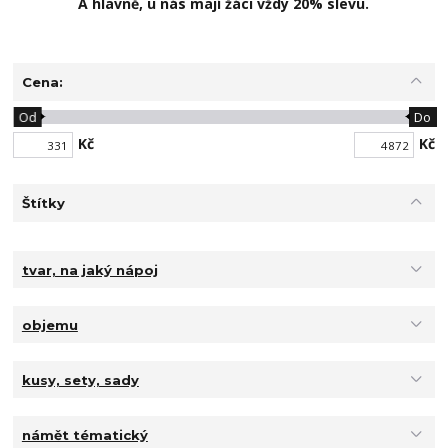
A hlavně, u nás mají žáci vždy 20% slevu.
Cena:
Od
Do
Kč
Kč
Štítky
tvar, na jaký nápoj
objemu
kusy, sety, sady
námět tématický