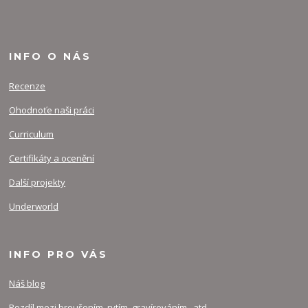
INFO O NÁS
Recenze
Ohodnoťe naši práci
Curriculum
Certifikáty a ocenění
Další projekty
Underworld
INFO PRO VÁS
Náš blog
Rozdíl mezi broušením, rytím, gravírováním...atd