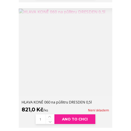
HLAVA KONĚ 060 na půllitru DRESDEN 0,5l
821,0 Kč
/
ks
Není skladem
ANO TO CHCI