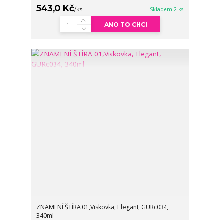
543,0 Kč
/
ks
Skladem 2 ks
ANO TO CHCI
ZNAMENÍ ŠTÍRA 01,Viskovka, Elegant, GURc034,
340ml