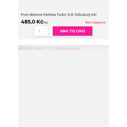
Pivní sklenice třetinka Tudor 0,3l, fotbalový míč
485,0 Kč
/
ks
Není skladem
ANO TO CHCI