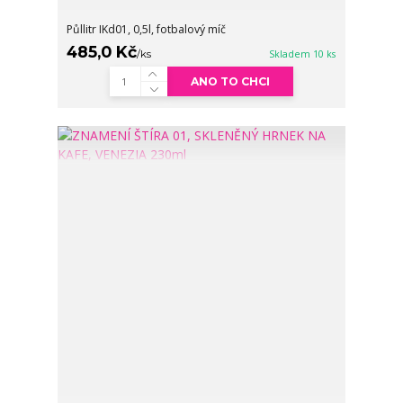
Půllitr IKd01, 0,5l, fotbalový míč
485,0 Kč
/
ks
Skladem 10 ks
ANO TO CHCI