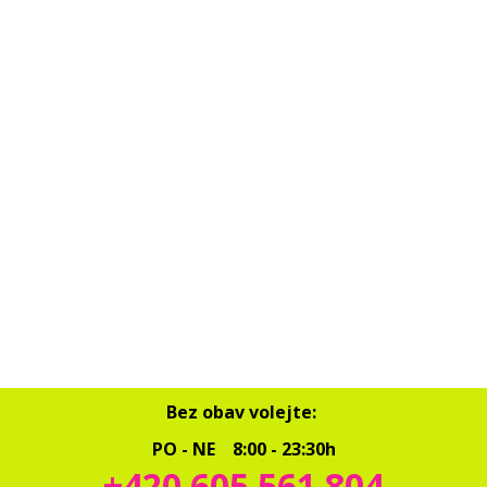
Bez obav volejte:
PO - NE 8:00 - 23:30h
+420 605 561 804