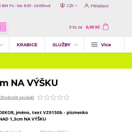
1 804
Po - Ne: 8:00 - 24:00hod.
CZK
Přihlášení
0
ks
za
0,00 Kč
t
KRABICE
SLUŽBY
Více
3cm NA VÝŠKU
Ohodnotit produkt
DEKOR, jméno, text VZ0150b - písmenko
NAD 1,3cm NA VÝŠKU