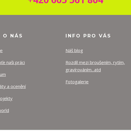
O O NÁS
INFO PRO VÁS
ze
Náš blog
e naši práci
Rozdíl mezi broušením, rytím,
gravírováním...atd
lum
Fotogalerie
káty a ocenění
rojekty
orld