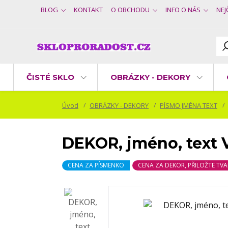
BLOG
KONTAKT
O OBCHODU
INFO O NÁS
NEJ
ČISTÉ SKLO
OBRÁZKY - DEKORY
Úvod
OBRÁZKY - DEKORY
PÍSMO JMÉNA TEXT
DEKOR, jméno, text
CENA ZA PÍSMENKO
CENA ZA DEKOR, PŘILOŽTE TVA