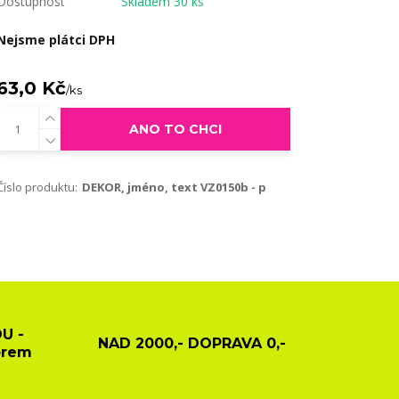
Dostupnost
Skladem 30 ks
Nejsme plátci DPH
63,0 Kč
/
ks
ANO TO CHCI
Číslo produktu:
DEKOR, jméno, text VZ0150b - p
U -
NAD 2000,- DOPRAVA 0,-
ěrem