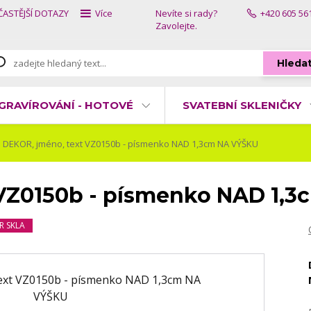
ČASTĚJŠÍ DOTAZY
Více
Nevíte si rady?
+420 605 56
Zavolejte.
Hleda
GRAVÍROVÁNÍ - HOTOVÉ
SVATEBNÍ SKLENIČKY
DEKOR, jméno, text VZ0150b - písmenko NAD 1,3cm NA VÝŠKU
 VZ0150b - písmenko NAD 1,
R SKLA