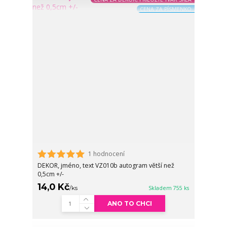
CENA ZA PÍSMENKO
1 hodnocení
DEKOR, jméno, text VZ010b autogram větší než
0,5cm +/-
14,0 Kč
/
ks
Skladem 755 ks
ANO TO CHCI