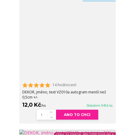
14 hodnocení
DEKOR, jméno, text VZ010a autogram menší než
0,5cm +/-
12,0 Kč
/
ks
Skladem 9456 ks
ANO TO CHCI
CENA ZA DEKOR, PŘILOŽTE TVAR SKLA