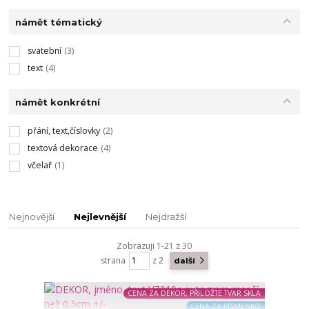
námět tématický
svatební
(3)
text
(4)
námět konkrétní
přání, text,číslovky
(2)
textová dekorace
(4)
včelař
(1)
Nejnovější
Nejlevnější
Nejdražší
Zobrazuji 1-21 z 30
strana
z 2
další
CENA ZA DEKOR, PŘILOŽTE TVAR SKLA
CENA ZA PÍSMENKO