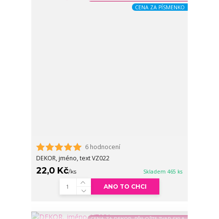
CENA ZA PÍSMENKO
6 hodnocení
DEKOR, jméno, text VZ022
22,0 Kč
/
ks
Skladem 465 ks
ANO TO CHCI