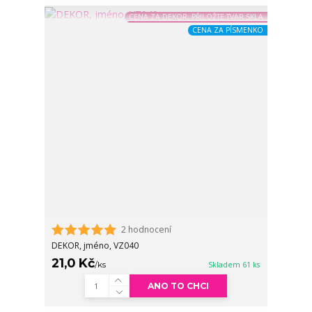
CENA ZA DEKOR, PŘILOŽTE TVAR SKLA
CENA ZA PÍSMENKO
2 hodnocení
DEKOR, jméno, VZ040
21,0 Kč
/
ks
Skladem 61 ks
ANO TO CHCI