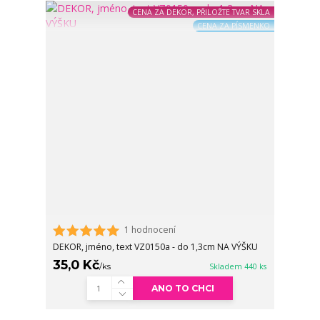
CENA ZA DEKOR, PŘILOŽTE TVAR SKLA
CENA ZA PÍSMENKO
1 hodnocení
DEKOR, jméno, text VZ0150a - do 1,3cm NA VÝŠKU
35,0 Kč
/
ks
Skladem 440 ks
ANO TO CHCI