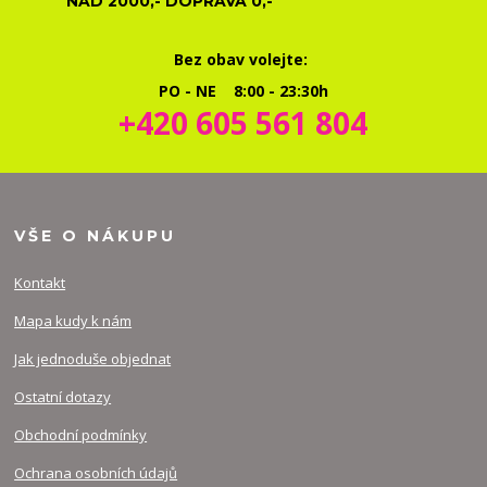
NAD 2000,- DOPRAVA 0,-
Bez obav volejte:
PO - NE 8:00 - 23:30h
+420 605 561 804
VŠE O NÁKUPU
Kontakt
Mapa kudy k nám
Jak jednoduše objednat
Ostatní dotazy
Obchodní podmínky
Ochrana osobních údajů