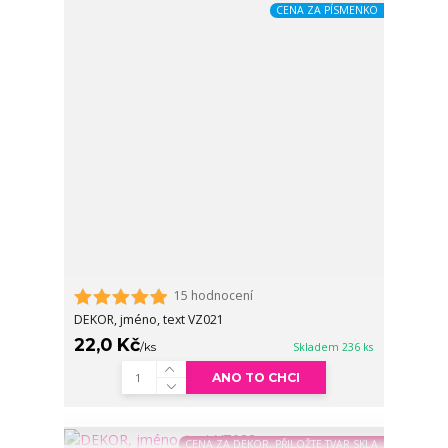
CENA ZA PÍSMENKO
15 hodnocení
DEKOR, jméno, text VZ021
22,0 Kč
/
ks
Skladem 236 ks
ANO TO CHCI
CENA ZA DEKOR, PŘILOŽTE TVAR SKLA