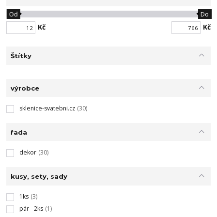
Od
Do
Kč
Kč
Štítky
výrobce
sklenice-svatebni.cz
(30)
řada
dekor
(30)
kusy, sety, sady
1ks
(3)
pár - 2ks
(1)