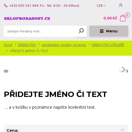
+420 605 561 804
Po - Ne: 8:00 - 24:00hod.
CZK
0
0,00 Kč
Menu
Úvod
DÁREK PRO
zaměstnání, hobby, profese
DÁRKY PRO VČELAŘE
PŘIDEJTE JMÉNO ČI TEXT
PŘIDEJTE JMÉNO ČI TEXT
... a v košíku v poznámce napište konkrétní text.
Cena: