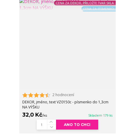
CENA ZA DEKOR, PŘILOŽTE TVAR SKLA
CENA ZA PÍSMENKO
2 hodnocení
DEKOR, jméno, text VZ0150c - písmenko do 1,3cm
NA VÝŠKU
32,0 Kč
/
ks
Skladem 179 ks
ANO TO CHCI