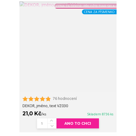
CENA ZA DEKOR, PŘILOŽTE TVAR SKLA
CENA ZA PÍSMENKO
76 hodnocení
DEKOR, jméno, text VZ030
21,0 Kč
/
ks
Skladem 8736 ks
ANO TO CHCI