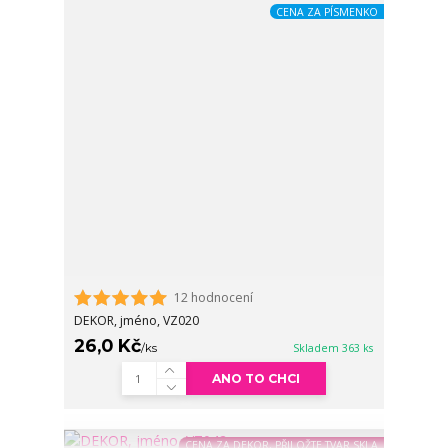
CENA ZA PÍSMENKO
12 hodnocení
DEKOR, jméno, VZ020
26,0 Kč
/
ks
Skladem 363 ks
ANO TO CHCI
CENA ZA DEKOR, PŘILOŽTE TVAR SKLA