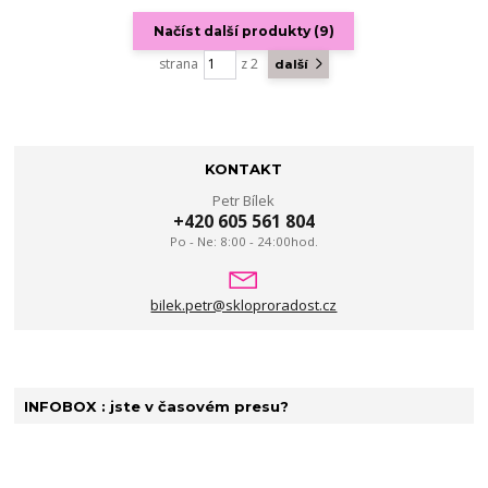
Načíst další produkty (9)
strana
z 2
další
KONTAKT
Petr Bílek
+420 605 561 804
Po - Ne: 8:00 - 24:00hod.
bilek.petr@skloproradost.cz
INFOBOX : jste v časovém presu?