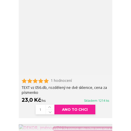
1 hodnocení
TEXT vz 056.db, rozdělený ne dvě sklenice, cena za
písmenko
23,0 Kč
/
ks
Skladem 1214 ks
ANO TO CHCI
CENA ZA DEKOR, PŘILOŽTE TVAR SKLA