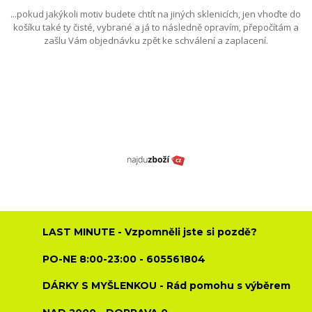
...pokud jakýkoli motiv budete chtít na jiných sklenicích, jen vhoďte do
košíku také ty čisté, vybrané a já to následně opravím, přepočítám a
zašlu Vám objednávku zpět ke schválení a zaplacení.
LAST MINUTE - Vzpomněli jste si pozdě?
PO-NE 8:00-23:00 - 605561804
DÁRKY S MYŠLENKOU - Rád pomohu s výběrem