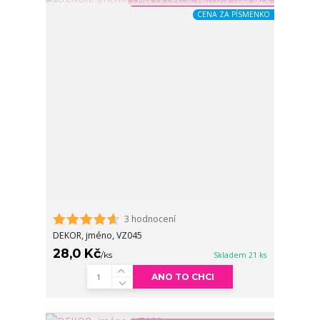
CENA ZA DEKOR, PŘILOŽTE TVAR SKLA
CENA ZA PÍSMENKO
3 hodnocení
DEKOR, jméno, VZ045
28,0 Kč
/
ks
Skladem 21 ks
ANO TO CHCI