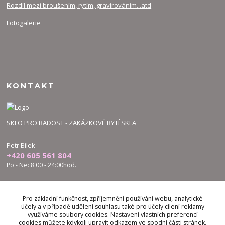
Rozdíl mezi broušením, rytím, gravírováním...atd
Fotogalerie
KONTAKT
SKLO PRO RADOST - ZAKÁZKOVÉ RYTÍ SKLA
Petr Bílek
+420 605 561 804
Po - Ne: 8:00 - 24:00hod.
bilek.petr@skloproradost.cz
Pro základní funkčnost, zpříjemnění používání webu, analytické
účely a v případě udělení souhlasu také pro účely cílení reklamy
využíváme soubory cookies. Nastavení vlastních preferencí
cookies můžete kdykoli upravit odkazem ve spodní části stránek.