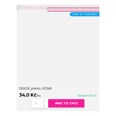
CENA ZA DEKOR, PŘILOŽTE TVAR SKLA
CENA ZA PÍSMENKO
DEKOR, jméno, VZ049
34,0 Kč
/
ks
Skladem 83 ks
ANO TO CHCI