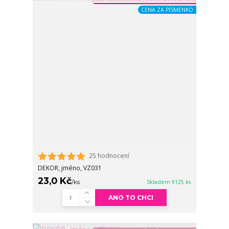
CENA ZA DEKOR, PŘILOŽTE TVAR SKLA
CENA ZA PÍSMENKO
25 hodnocení
DEKOR, jméno, VZ031
23,0 Kč
/
ks
Skladem 9125 ks
ANO TO CHCI