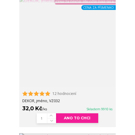
CENA ZA DEKOR, PŘILOŽTE TVAR SKLA
CENA ZA PÍSMENKO
12 hodnocení
DEKOR, jméno, VZ032
32,0 Kč
/
ks
Skladem 9910 ks
ANO TO CHCI