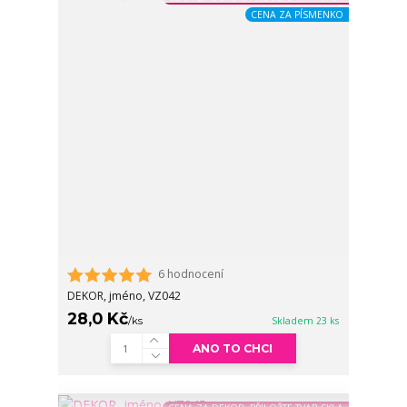
CENA ZA PÍSMENKO
6 hodnocení
DEKOR, jméno, VZ042
28,0 Kč
/
ks
Skladem 23 ks
ANO TO CHCI