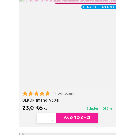
CENA ZA DEKOR, PŘILOŽTE TVAR SKLA
CENA ZA PÍSMENKO
4 hodnocení
DEKOR, jméno, VZ041
23,0 Kč
/
ks
Skladem 1092 ks
ANO TO CHCI