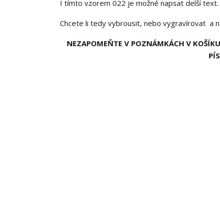
I tímto vzorem 022 je možné napsat delší text.
Chcete li tedy vybrousit, nebo vygravírovat a 
NEZAPOMEŇTE V POZNÁMKÁCH V KOŠÍKU 
PÍ