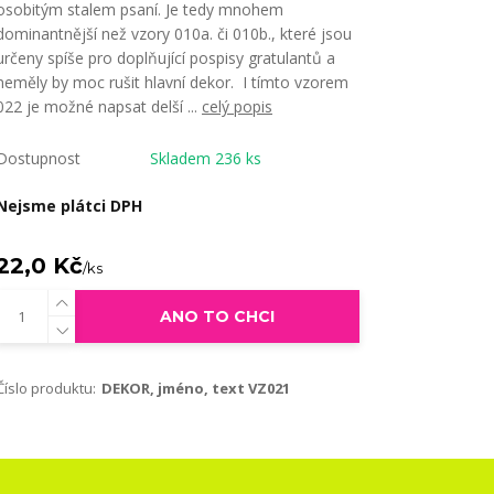
osobitým stalem psaní. Je tedy mnohem
dominantnější než vzory 010a. či 010b., které jsou
určeny spíše pro doplňující pospisy gratulantů a
neměly by moc rušit hlavní dekor. I tímto vzorem
022 je možné napsat delší ...
celý popis
Dostupnost
Skladem 236 ks
Nejsme plátci DPH
22,0 Kč
/
ks
ANO TO CHCI
Číslo produktu:
DEKOR, jméno, text VZ021