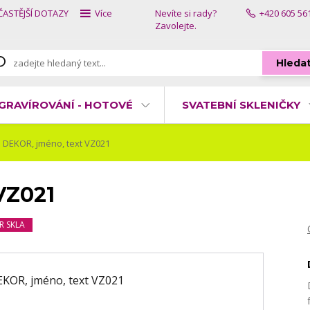
ČASTĚJŠÍ DOTAZY
Více
Nevíte si rady?
+420 605 56
Zavolejte.
Hleda
GRAVÍROVÁNÍ - HOTOVÉ
SVATEBNÍ SKLENIČKY
DEKOR, jméno, text VZ021
VZ021
R SKLA