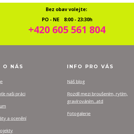
Bez obav volejte:
PO - NE 8:00 - 23:30h
+420 605 561 804
O O NÁS
INFO PRO VÁS
ze
Náš blog
e naši práci
Rozdíl mezi broušením, rytím,
gravírováním...atd
lum
Fotogalerie
káty a ocenění
rojekty