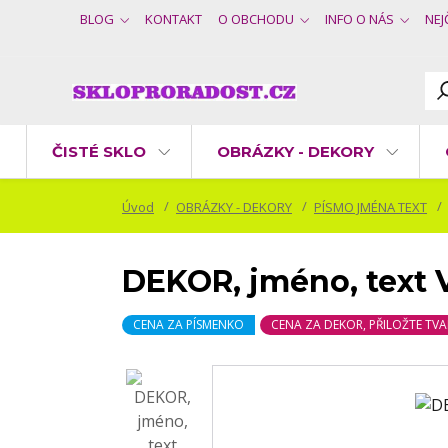
BLOG
KONTAKT
O OBCHODU
INFO O NÁS
NEJ
ČISTÉ SKLO
OBRÁZKY - DEKORY
Úvod
OBRÁZKY - DEKORY
PÍSMO JMÉNA TEXT
DEKOR, jméno, text 
CENA ZA PÍSMENKO
CENA ZA DEKOR, PŘILOŽTE TVA