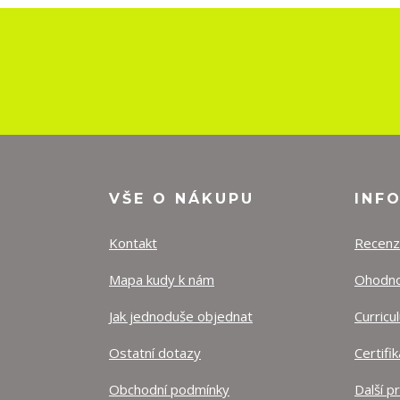
VŠE O NÁKUPU
INF
Kontakt
Recen
Mapa kudy k nám
Ohodnoť
Jak jednoduše objednat
Curricu
Ostatní dotazy
Certifi
Obchodní podmínky
Další p