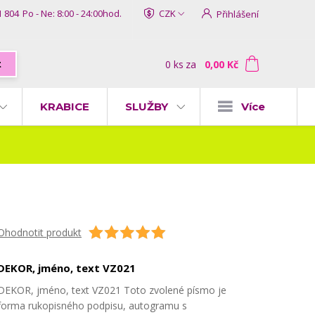
1 804
Po - Ne: 8:00 - 24:00hod.
CZK
Přihlášení
0
ks
za
0,00 Kč
t
KRABICE
SLUŽBY
Více
Ohodnotit produkt
DEKOR, jméno, text VZ021
DEKOR, jméno, text VZ021 Toto zvolené písmo je
forma rukopisného podpisu, autogramu s