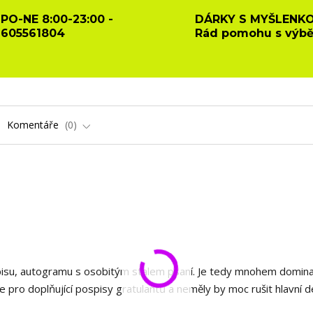
PO-NE 8:00-23:00 -
DÁRKY S MYŠLENKO
605561804
Rád pomohu s výb
Komentáře
0
isu, autogramu s osobitým stalem psaní. Je tedy mnohem domina
še pro doplňující pospisy gratulantů a neměly by moc rušit hlavní 