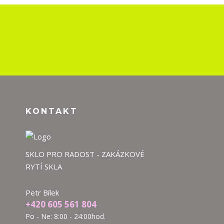
KONTAKT
SKLO PRO RADOST - ZAKÁZKOVÉ
RYTÍ SKLA
Petr Bílek
+420 605 561 804
Po - Ne: 8:00 - 24:00hod.