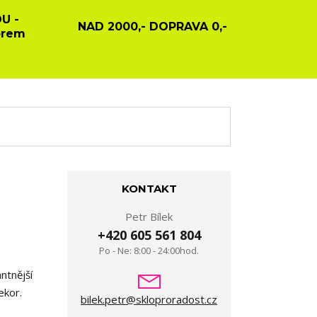
U -
NAD 2000,- DOPRAVA 0,-
ěrem
KONTAKT
Petr Bílek
+420 605 561 804
Po - Ne: 8:00 - 24:00hod.
ntnější
dekor.
bilek.petr@skloproradost.cz