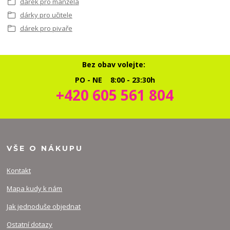
dárek pro manžela
dárky pro učitele
dárek pro pivaře
Bez obav volejte:
PO - NE 8:00 - 23:30h
+420 605 561 804
VŠE O NÁKUPU
Kontakt
Mapa kudy k nám
Jak jednoduše objednat
Ostatní dotazy