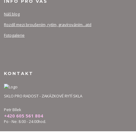
INFO PRO VÁS
Náš blog
Rozdíl mezi broušením, rytím, gravírováním...atd
Fotogalerie
KONTAKT
SKLO PRO RADOST - ZAKÁZKOVÉ RYTÍ SKLA
Petr Bílek
+420 605 561 804
Po - Ne: 8:00 - 24:00hod.
bilek.petr@skloproradost.cz