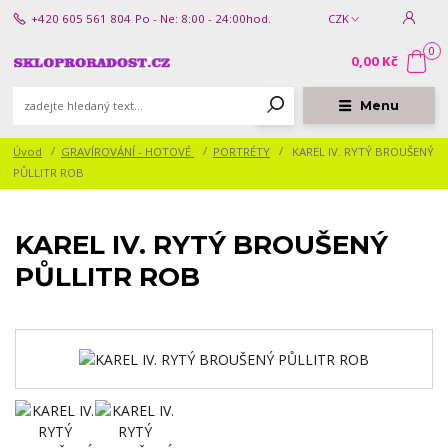
+420 605 561 804
Po - Ne: 8:00 - 24:00hod.
CZK
0
0,00 Kč
Menu
Úvod
GRAVÍROVÁNÍ - HOTOVÉ
PORTRÉTY
KAREL IV. RYTÝ BROUŠENÝ
PŮLLITR ROB
KAREL IV. RYTÝ BROUŠENÝ
PŮLLITR ROB