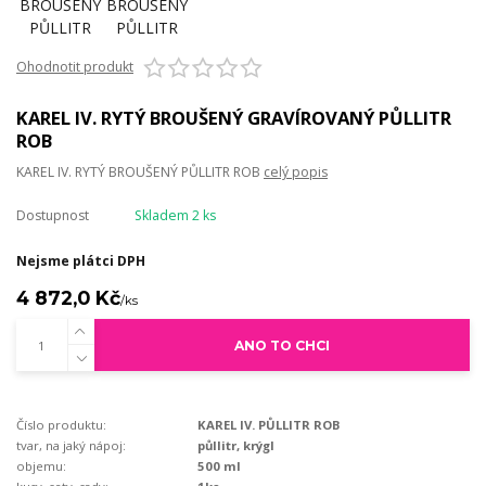
Ohodnotit produkt
KAREL IV. RYTÝ BROUŠENÝ GRAVÍROVANÝ PŮLLITR
ROB
KAREL IV. RYTÝ BROUŠENÝ PŮLLITR ROB
celý popis
Dostupnost
Skladem 2 ks
Nejsme plátci DPH
4 872,0 Kč
/
ks
ANO TO CHCI
Číslo produktu:
KAREL IV. PŮLLITR ROB
tvar, na jaký nápoj:
půllitr, krýgl
objemu:
500 ml