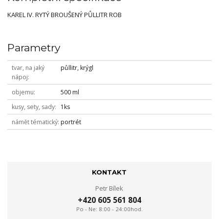
KAREL IV. RYTÝ BROUŠENÝ PŮLLITR ROB
Parametry
tvar, na jaký
půllitr, krýgl
nápoj
objemu
500 ml
kusy, sety, sady
1ks
námět tématický
portrét
KONTAKT
Petr Bílek
+420 605 561 804
Po - Ne: 8:00 - 24:00hod.