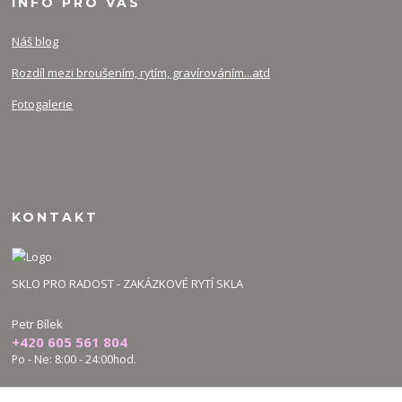
INFO PRO VÁS
Náš blog
Rozdíl mezi broušením, rytím, gravírováním...atd
Fotogalerie
KONTAKT
SKLO PRO RADOST - ZAKÁZKOVÉ RYTÍ SKLA
Petr Bílek
+420 605 561 804
Po - Ne: 8:00 - 24:00hod.
bilek.petr@skloproradost.cz