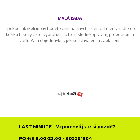
MALÁ RADA
...pokud jakýkoli motiv budete chtít na jiných sklenicích, jen vhoďte do
košíku také ty čisté, vybrané a já to následně opravím, přepočítám a
zašlu Vám objednávku zpět ke schválení a zaplacení.
LAST MINUTE - Vzpomněli jste si pozdě?
PO-NE 8:00-23:00 - 605561804