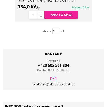
DEKOR ZAHRADNÍK, PRÁCE NA ZAHRÁDCE
754,0 Kč
/
ks
Skladem 29 ks
ANO TO CHCI
strana
z 1
KONTAKT
Petr Bílek
+420 605 561 804
Po - Ne: 8:00 - 24:00hod.
bilek.petr@skloproradost.cz
INFOBOX : jste v časovém presu?