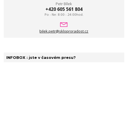
Petr Bílek
+420 605 561 804
Po - Ne: 8:00 - 24:00hod.
bilek.petr@skloproradost.cz
INFOBOX : jste v časovém presu?