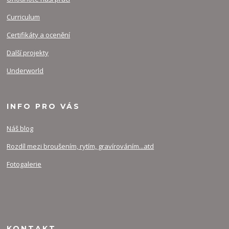
Curriculum
Certifikáty a ocenění
Další projekty
Underworld
INFO PRO VÁS
Náš blog
Rozdíl mezi broušením, rytím, gravírováním...atd
Fotogalerie
KONTAKT