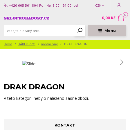
+420 605 561 804
Po - Ne: 8:00 - 24:00hod.
CZK
0
0,00 Kč
Menu
Úvod
DÁREK PRO
medailony
DRAK DRAGON
DRAK DRAGON
V této kategorii nebylo nalezeno žádné zboží.
KONTAKT