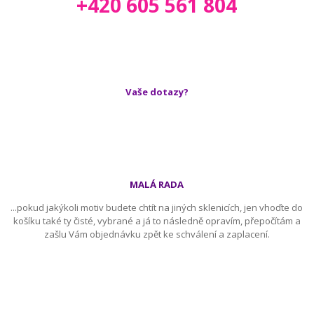
+420 605 561 804
Vaše dotazy?
MALÁ RADA
...pokud jakýkoli motiv budete chtít na jiných sklenicích, jen vhoďte do
košíku také ty čisté, vybrané a já to následně opravím, přepočítám a
zašlu Vám objednávku zpět ke schválení a zaplacení.