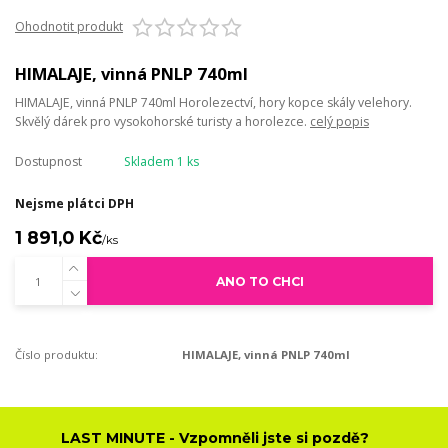
Ohodnotit produkt
HIMALAJE, vinná PNLP 740ml
HIMALAJE, vinná PNLP 740ml Horolezectví, hory kopce skály velehory.
Skvělý dárek pro vysokohorské turisty a horolezce.
celý popis
Dostupnost
Skladem 1 ks
Nejsme plátci DPH
1 891,0 Kč
/
ks
ANO TO CHCI
Číslo produktu:
HIMALAJE, vinná PNLP 740ml
LAST MINUTE - Vzpomněli jste si pozdě?