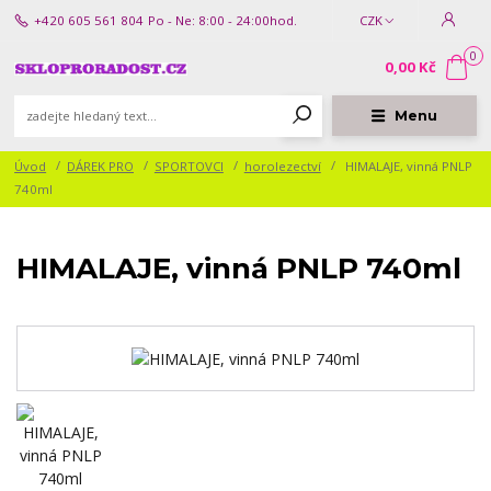
+420 605 561 804
Po - Ne: 8:00 - 24:00hod.
CZK
0
0,00 Kč
Menu
Úvod
DÁREK PRO
SPORTOVCI
horolezectví
HIMALAJE, vinná PNLP
740ml
HIMALAJE, vinná PNLP 740ml