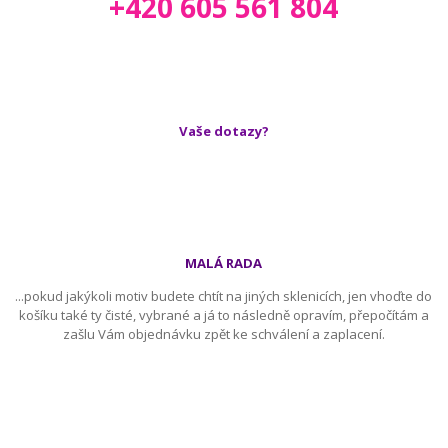
+420 605 561 804
Vaše dotazy?
MALÁ RADA
...pokud jakýkoli motiv budete chtít na jiných sklenicích, jen vhoďte do
košíku také ty čisté, vybrané a já to následně opravím, přepočítám a
zašlu Vám objednávku zpět ke schválení a zaplacení.