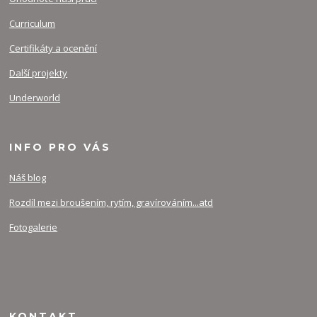
Curriculum
Certifikáty a ocenění
Další projekty
Underworld
INFO PRO VÁS
Náš blog
Rozdíl mezi broušením, rytím, gravírováním...atd
Fotogalerie
KONTAKT