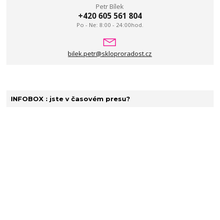
Petr Bílek
+420 605 561 804
Po - Ne: 8:00 - 24:00hod.
bilek.petr@skloproradost.cz
INFOBOX : jste v časovém presu?