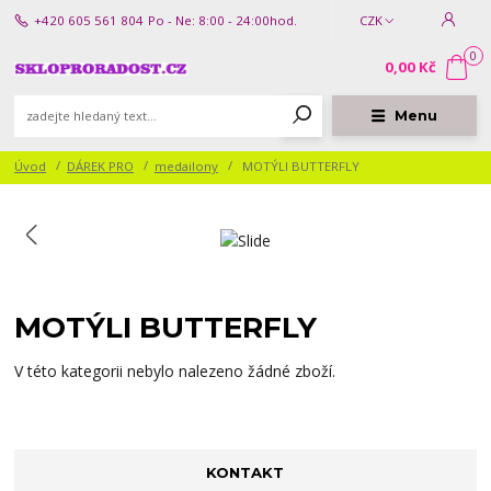
+420 605 561 804
Po - Ne: 8:00 - 24:00hod.
CZK
0
0,00 Kč
Menu
Úvod
DÁREK PRO
medailony
MOTÝLI BUTTERFLY
MOTÝLI BUTTERFLY
V této kategorii nebylo nalezeno žádné zboží.
KONTAKT